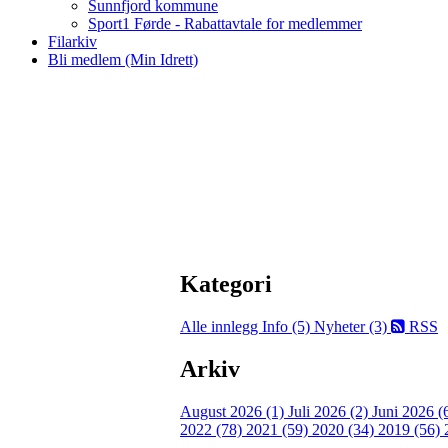
Sunnfjord kommune
Sport1 Førde - Rabattavtale for medlemmer
Filarkiv
Bli medlem (Min Idrett)
Kategori
Alle innlegg
Info (5)
Nyheter (3)
RSS
Arkiv
August 2026 (1)
Juli 2026 (2)
Juni 2026 (
2022 (78)
2021 (59)
2020 (34)
2019 (56)