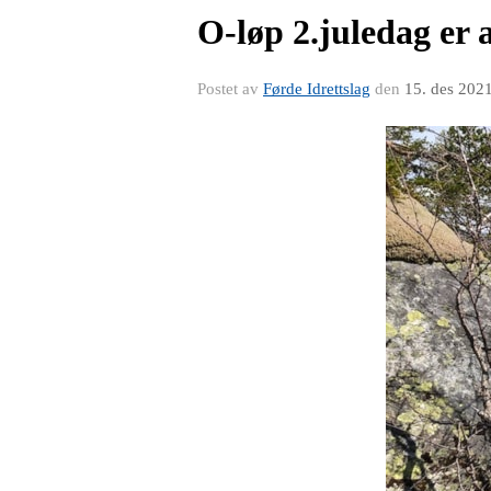
O-løp 2.juledag er 
Postet av
Førde Idrettslag
den
15. des 202