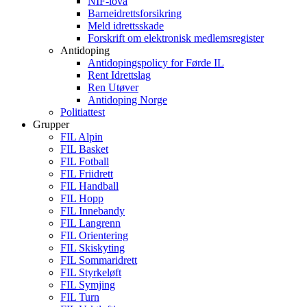
NIF-lova
Barneidrettsforsikring
Meld idrettsskade
Forskrift om elektronisk medlemsregister
Antidoping
Antidopingspolicy for Førde IL
Rent Idrettslag
Ren Utøver
Antidoping Norge
Politiattest
Grupper
FIL Alpin
FIL Basket
FIL Fotball
FIL Friidrett
FIL Handball
FIL Hopp
FIL Innebandy
FIL Langrenn
FIL Orientering
FIL Skiskyting
FIL Sommaridrett
FIL Styrkeløft
FIL Symjing
FIL Turn