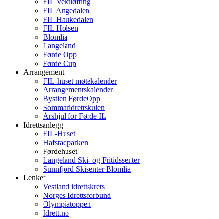
FIL Vektløfting
FIL Angedalen
FIL Haukedalen
FIL Holsen
Blomlia
Langeland
Førde Opp
Førde Cup
Arrangement
FIL-huset møtekalender
Arrangementskalender
Bystien FørdeOpp
Sommaridrettskulen
Årshjul for Førde IL
Idrettsanlegg
FIL-Huset
Hafstadparken
Førdehuset
Langeland Ski- og Fritidssenter
Sunnfjord Skisenter Blomlia
Lenker
Vestland idrettskrets
Norges Idrettsforbund
Olympiatoppen
Idrett.no