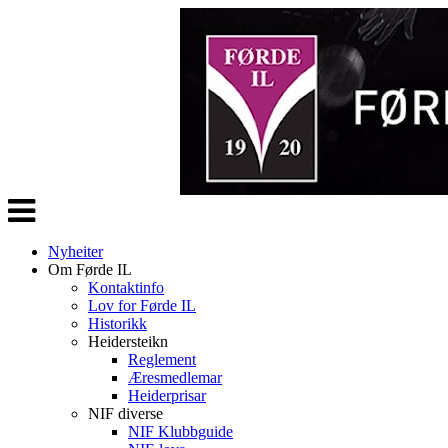
Veksle
navigasjon
Nyheiter
Om Førde IL
Kontaktinfo
Lov for Førde IL
Historikk
Heidersteikn
Reglement
Æresmedlemar
Heiderprisar
NIF diverse
NIF Klubbguide