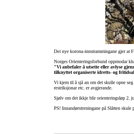
Dei nye korona-innstrammingane gjer at Før
Norges Orienteringsforbund oppmodar klub
"Vi anbefaler å utsette eller avlyse gj
tilknyttet organiserte idretts- og fritidsa
Vi kjem til å sjå an om det skulle opne seg
restriksjonar etc. er avgjerande.
Sjølv om det ikkje blir orienteringsløp 2. jul
PS! Innandørstreningane på Slåtten skule p