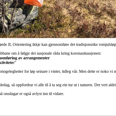
de IL Orientering ikkje kan gjennomføre det tradisjonsrike romjulsløpet
bane om å følgje dei nasjonale råda kring koronasituasjonen:
ennomføring av arrangementer
ktivitete
r"
 mogelegheiter for løp seinare i vinter, tidleg vår. Men dette er noko vi
edag, så oppfordrar vi alle til å ta seg ein tur ut i naturen. Det vert aldri
å onsdagar er også avlyst inn til vidare.