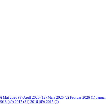
6)
Mai 2026 (8)
April 2026 (12)
Mars 2026 (2)
Februar 2026 (1)
Januar
2018 (40)
2017 (31)
2016 (69)
2015 (2)