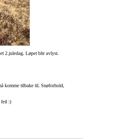
 2.juledag. Løpet blir avlyst.
 må komme tilbake til. Snøforhold,
 feil :)