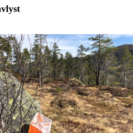
avlyst
1