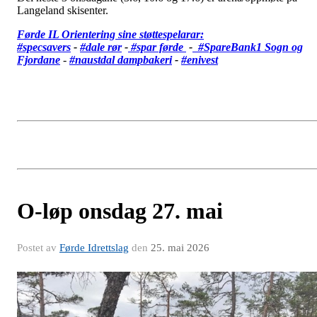
Langeland skisenter.
Førde IL Orientering sine støttespelarar:
#specsavers
-
#dale rør
-
#spar førde
-
#SpareBank1 Sogn og
Fjordane
-
#
naustdal dampbakeri
-
#enivest
O-løp onsdag 27. mai
Postet av
Førde Idrettslag
den
25. mai 2026