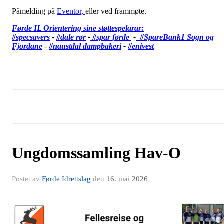
Påmelding på
Eventor,
eller ved frammøte.
Førde IL Orientering sine støttespelarar:
#specsavers
-
#dale rør
-
#spar førde
-
#SpareBank1 Sogn og
Fjordane
-
#
naustdal dampbakeri
-
#enivest
Ungdomssamling Hav-O
Postet av
Førde Idrettslag
den
16. mai 2026