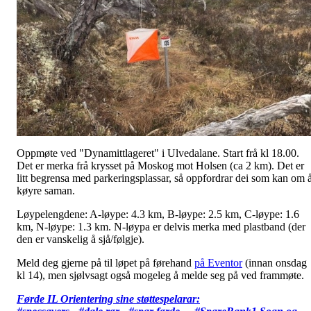
Oppmøte ved "Dynamittlageret" i Ulvedalane. Start frå kl 18.00.
Det er merka frå krysset på Moskog mot Holsen (ca 2 km). Det er
litt begrensa med parkeringsplassar, så oppfordrar dei som kan om 
køyre saman.
Løypelengdene: A-løype: 4.3 km, B-løype: 2.5 km, C-løype: 1.6
km, N-løype: 1.3 km. N-løypa er delvis merka med plastband (der
den er vanskelig å sjå/følgje).
Meld deg gjerne på til løpet på førehand
på Eventor
(innan onsdag
kl 14), men sjølvsagt også mogeleg å melde seg på ved frammøte.
Førde IL Orientering sine støttespelarar: