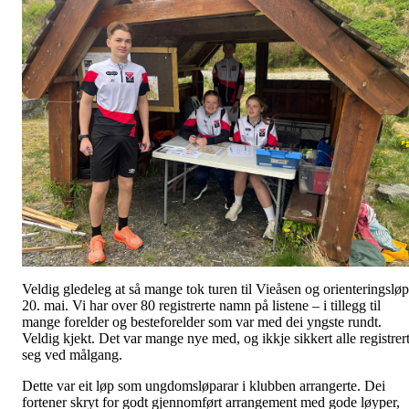
Veldig gledeleg at så mange tok turen til Vieåsen og orienteringsløp
20. mai. Vi har over 80 registrerte namn på listene – i tillegg til
mange forelder og besteforelder som var med dei yngste rundt.
Veldig kjekt. Det var mange nye med, og ikkje sikkert alle registrer
seg ved målgang.
Dette var eit løp som ungdomsløparar i klubben arrangerte. Dei
fortener skryt for godt gjennomført arrangement med gode løyper,