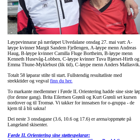
Løypevinnarar på nærløpet Ulvedalane onsdag 27. mai vart: A-
løype kvinner Margit Sandem Fjellengen, A-løype menn Andreas
Haug, B-løype kvinner Camilla Fluge Bortheim, B-løype menn
Kenneth Husevåg-Lobben, C-løype kvinner Tuva Bjørset-Hirth og
Emma Thune-Myklebust (lik tid), C-løype menn Anders Mallasvik
Totalt 58 løparar stilte til start. Fullstendig resultatliste med
strekktider og vegval
finn du her.
To markante medlemmer i Førde IL Orientering hadde sine siste lø
(for denne gang). Brita Eilertsen Grønli og Kurt Grønli set kursen
nordover og til Tromsø. Vi takker for innsatsen for o-gruppa - de
kjem til å bli sakna!
Dei neste 3 onsdagane (3.6, 10.6 og 17.6) er arena/oppmøte på
Langeland skisenter.
Førde IL Orientering sine støttespelarar: