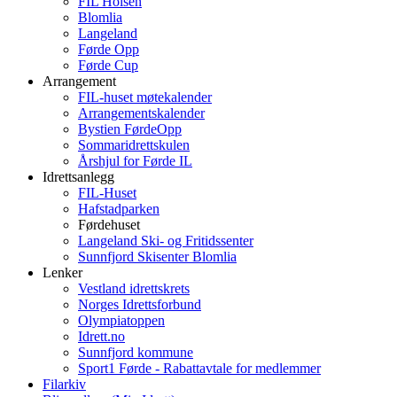
FIL Holsen
Blomlia
Langeland
Førde Opp
Førde Cup
Arrangement
FIL-huset møtekalender
Arrangementskalender
Bystien FørdeOpp
Sommaridrettskulen
Årshjul for Førde IL
Idrettsanlegg
FIL-Huset
Hafstadparken
Førdehuset
Langeland Ski- og Fritidssenter
Sunnfjord Skisenter Blomlia
Lenker
Vestland idrettskrets
Norges Idrettsforbund
Olympiatoppen
Idrett.no
Sunnfjord kommune
Sport1 Førde - Rabattavtale for medlemmer
Filarkiv