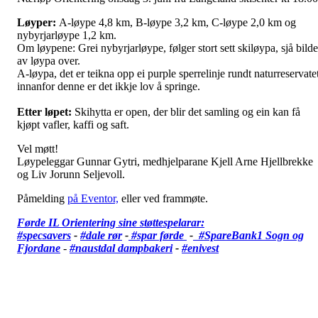
Løyper:
A-løype 4,8 km, B-løype 3,2 km, C-løype 2,0 km og
nybyrjarløype 1,2 km.
Om løypene: Grei nybyrjarløype, følger stort sett skiløypa, sjå bilde
av løypa over.
A-løypa, det er teikna opp ei purple sperrelinje rundt naturreservatet
innanfor denne er det ikkje lov å springe.
Etter løpet:
Skihytta er open, der blir det samling og ein kan få
kjøpt vafler, kaffi og saft.
Vel møtt!
Løypeleggar Gunnar Gytri, medhjelparane Kjell Arne Hjellbrekke
og Liv Jorunn Seljevoll.
Påmelding
på Eventor,
eller ved frammøte.
Førde IL Orientering sine støttespelarar:
#specsavers
-
#dale rør
-
#spar førde
-
#SpareBank1 Sogn og
Fjordane
-
#
naustdal dampbakeri
-
#enivest