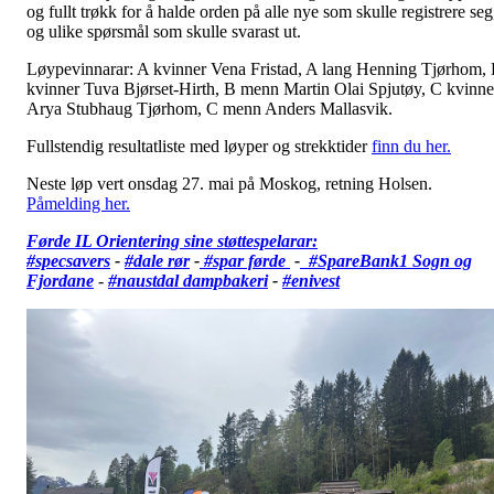
og fullt trøkk for å halde orden på alle nye som skulle registrere seg
og ulike spørsmål som skulle svarast ut.
Løypevinnarar: A kvinner Vena Fristad, A lang Henning Tjørhom,
kvinner Tuva Bjørset-Hirth, B menn Martin Olai Spjutøy, C kvinne
Arya Stubhaug Tjørhom, C menn Anders Mallasvik.
Fullstendig resultatliste med løyper og strekktider
finn du her.
Neste løp vert onsdag 27. mai på Moskog, retning Holsen.
Påmelding her.
Førde IL Orientering sine støttespelarar:
#specsavers
-
#dale rør
-
#spar førde
-
#SpareBank1 Sogn og
Fjordane
-
#
naustdal dampbakeri
-
#enivest