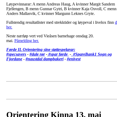
Løypevinnarar: A menn Andreas Haug, A kvinner Margit Sandem
Fjellengen, B menn Gunnar Gytri, B kvinner Kaja Osvoll, C menn
Anders Mallasvik, C kvinner Margunn Leknes Gryte.
Fullstendig resultatlister med strekktider og løypeval i livelox finn
d
her.
Neste nærløp vert ved Vieåsen barnehage onsdag 20.
mai.
Påmelding her.
Førde IL Orientering sine støttespelarar:
#specsavers
-
#dale rør
-
#spar førde
-
#SpareBank1 Sogn og
Fjordane
-
#
naustdal dampbakeri
-
#enivest
Orientering Kinna 13. mai