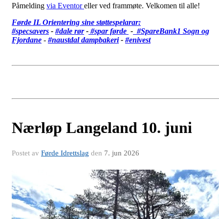
Påmelding
via Eventor
eller ved frammøte. Velkomen til alle!
Førde IL Orientering sine støttespelarar:
#specsavers
-
#dale rør
-
#spar førde
-
#SpareBank1 Sogn og
Fjordane
-
#
naustdal dampbakeri
-
#enivest
Nærløp Langeland 10. juni
Postet av
Førde Idrettslag
den
7. jun 2026