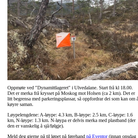
Oppmøte ved "Dynamittlageret" i Ulvedalane. Start frå kl 18.00.
Det er merka frå krysset på Moskog mot Holsen (ca 2 km). Det er
litt begrensa med parkeringsplassar, så oppfordrar dei som kan om 
køyre saman.
Løypelengdene: A-løype: 4.3 km, B-løype: 2.5 km, C-løype: 1.6
km, N-løype: 1.3 km. N-løypa er delvis merka med plastband (der
den er vanskelig å sjå/følgje).
Meld deg gjerne på til løpet på førehand
på Eventor
(innan onsdag