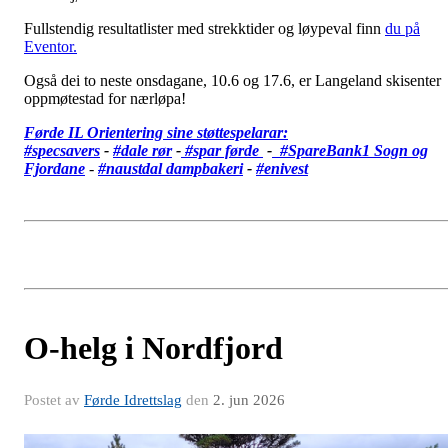
Fullstendig resultatlister med strekktider og løypeval finn
du på
Eventor.
Også dei to neste onsdagane, 10.6 og 17.6, er Langeland skisenter
oppmøtestad for nærløpa!
Førde IL Orientering sine støttespelarar:
#specsavers
-
#dale rør
-
#spar førde
-
#SpareBank1 Sogn og
Fjordane
-
#
naustdal dampbakeri
-
#enivest
O-helg i Nordfjord
Postet av
Førde Idrettslag
den
2. jun 2026