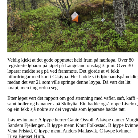
Veldig kjekt at det gode oppmøtet held fram på nærløpa. Over 80
registrerte løparar på løpet på Langeland onsdag 3. juni. Over 30
løparar meldte seg på ved frammøte. Det gjorde at vi fekk
utfordringar med kart i C-løypa. Her hadde vi 6 førehandspåmeldte
medan det var 21 som ville springe denne løypa. Då vart det litt
knapt, men ting ordna seg.
Etter løpet vert det rapport om god stemning med vafler, saft, kaffi -
samt boller og bananer - på Skihytta. Ein hadde også oppe Livelox,
og ein fekk sjå nokre av dei vegvala som løparane hadde tatt.
Løypevinnarar: A løype herrer Gaute Osvoll, A løype damer Margi
Sandem Fjellengen, B løype menn Knut Folkestad, B løype kvinne
Vena Fristad, C løype menn Anders Mallasvik, C løype kvinner
Tuva Bjørset-Hirth.