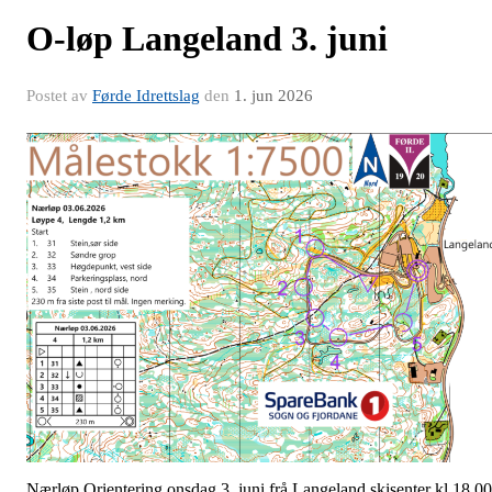
O-løp Langeland 3. juni
Postet av
Førde Idrettslag
den
1. jun 2026
Nærløp Orientering onsdag 3. juni frå Langeland skisenter kl 18.00