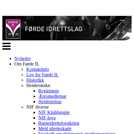
Veksle
navigasjon
Nyheiter
Om Førde IL
Kontaktinfo
Lov for Førde IL
Historikk
Heidersteikn
Reglement
Æresmedlemar
Heiderprisar
NIF diverse
NIF Klubbguide
NIF-lova
Barneidrettsforsikring
Meld idrettsskade
Forskrift om elektronisk medlemsregister