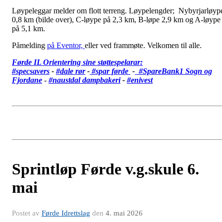
Løypeleggar melder om flott terreng. Løypelengder; Nybyrjarløyp
0,8 km (bilde over), C-løype på 2,3 km, B-løpe 2,9 km og A-løype
på 5,1 km.
Påmelding
på Eventor,
eller ved frammøte. Velkomen til alle.
Førde IL Orientering sine støttespelarar:
#specsavers
-
#dale rør
-
#spar førde
-
#SpareBank1 Sogn og
Fjordane
-
#
naustdal dampbakeri
-
#enivest
Sprintløp Førde v.g.skule 6.
mai
Postet av
Førde Idrettslag
den
4. mai 2026