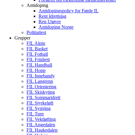
Antidoping
Antidopingspolicy for Førde IL
Rent Idrettslag
Ren Utøver
Antidoping Norge
Politiattest
Grupper
FIL Alpin
FIL Basket
FIL Fotball
FIL Friidrett
FIL Handball
FIL Hopp
FIL Innebandy
FIL Langrenn
FIL Orientering
FIL Skiskyting
FIL Sommaridrett
FIL Styrkeløft
FIL Symjing
FIL Turn
FIL Vektløfting
FIL Angedalen
FIL Haukedalen