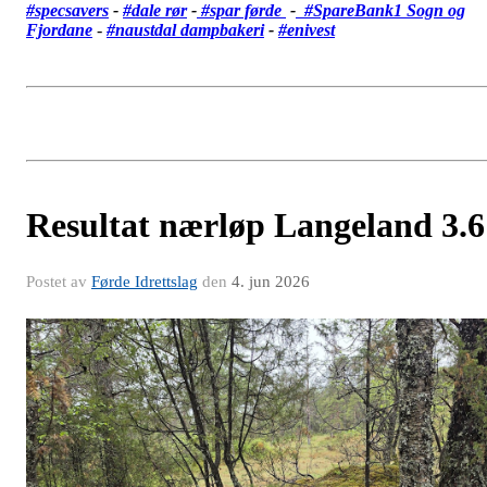
#specsavers
-
#dale rør
-
#spar førde
-
#SpareBank1 Sogn og
Fjordane
-
#
naustdal dampbakeri
-
#enivest
Resultat nærløp Langeland 3.6
Postet av
Førde Idrettslag
den
4. jun 2026