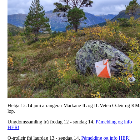
Helga 12-14 juni arrangerar Markane IL og IL Veten O-leir og KM
løp.
Ungdomssamling frå fredag 12 - søndag 14.
Påmelding og info
HER!
O-trolleir frå laurdag 13 - søndag 14.
Påmelding og info HER!