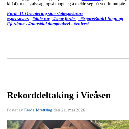
kl 14), men sjølvsagt også mogeleg å melde seg på ved frammøte.
Førde IL Orientering sine støttespelarar:
#specsavers
-
#dale rør
-
#spar førde
-
#SpareBank1 Sogn og
Fjordane
-
#
naustdal dampbakeri
-
#enivest
Rekorddeltaking i Vieåsen
Postet av
Førde Idrettslag
den
21. mai 2026