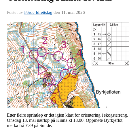
Postet av
Førde Idrettslag
den
11. mai 2026
Etter fleire sprintløp er det igjen klart for orientering i skogsterreng.
Onsdag 13. mai nærløp på Kinna kl 18.00. Oppmøte Byrkjeflot,
merka frå E39 på Sunde.