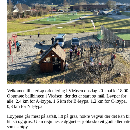
Velkomen til nærløp orientering i Vieåsen onsdag 20. mai kl 18.00.
Oppmøte ballbingen i Vieåsen, der det er start og mål. Løyper for
alle: 2,4 km for A-løypa, 1,6 km for B-løypa, 1,2 km for C-løypa,
0,8 km for N-løypa.
Løypene går mest på asfalt, litt på gras, nokre vegval der det kan bl
litt sti og grus. Utan regn neste døgnet er jobbesko eit godt alternati
som skotøy.