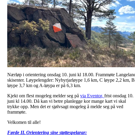
Nærløp i orientering onsdag 10. juni kl 18.00. Frammøte Langelan
skisenter. Løypelengder: Nybyrjarløype 1,6 km, C løype 2,2 km, B
løype 3,7 km og A-løypa er på 6,3 km.
Kjekt om flest mogeleg melder seg på
via Eventor,
frist onsdag 10.
juni kl 14.00. Då kan vi betre planlegge kor mange kart vi skal
trykke opp. Men det er sjølvsagt mogeleg å melde seg på ved
frammøte.
Velkomen til alle!
Førde IL Orientering sine støttespelarar: