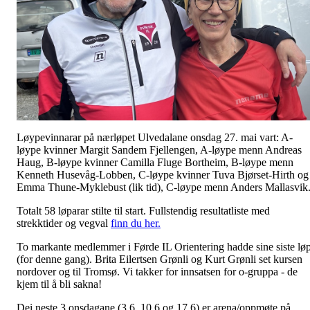
Løypevinnarar på nærløpet Ulvedalane onsdag 27. mai vart: A-
løype kvinner Margit Sandem Fjellengen, A-løype menn Andreas
Haug, B-løype kvinner Camilla Fluge Bortheim, B-løype menn
Kenneth Husevåg-Lobben, C-løype kvinner Tuva Bjørset-Hirth og
Emma Thune-Myklebust (lik tid), C-løype menn Anders Mallasvik
Totalt 58 løparar stilte til start. Fullstendig resultatliste med
strekktider og vegval
finn du her.
To markante medlemmer i Førde IL Orientering hadde sine siste lø
(for denne gang). Brita Eilertsen Grønli og Kurt Grønli set kursen
nordover og til Tromsø. Vi takker for innsatsen for o-gruppa - de
kjem til å bli sakna!
Dei neste 3 onsdagane (3.6, 10.6 og 17.6) er arena/oppmøte på