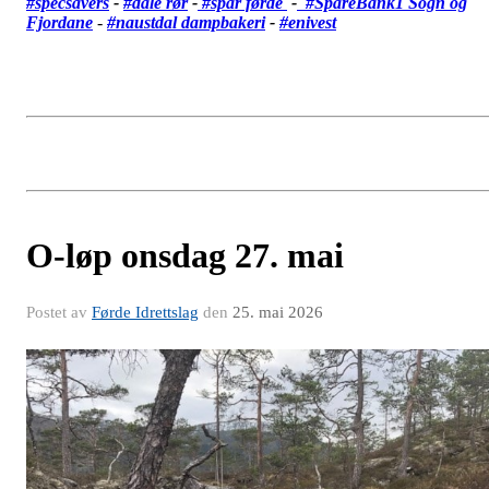
#specsavers
-
#dale rør
-
#spar førde
-
#SpareBank1 Sogn og
Fjordane
-
#
naustdal dampbakeri
-
#enivest
O-løp onsdag 27. mai
Postet av
Førde Idrettslag
den
25. mai 2026