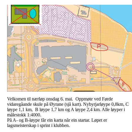
Velkomen til nærløp onsdag 6. mai. Oppmøte ved Førde
vidaregåande skule på Øyrane (sjå kart). Nybyrjarløype 0,8km, C
løype 1,1 km, B løype 1,7 km og A løype 2,4 km. Alle løyper i
målestokk 1:4000.
På A- og B-løype får ein karta når ein startar. Løpet er
lagsmeisterskap i sprint i klubben.