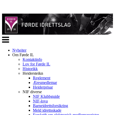
Veksle
navigasjon
Nyheiter
Om Førde IL
Kontaktinfo
Lov for Førde IL
Historikk
Heidersteikn
Reglement
Æresmedlemar
Heiderprisar
NIF diverse
NIF Klubbguide
NIF-lova
Barneidrettsforsikring
Meld idrettsskade
Forskrift om elektronisk medlemsregister