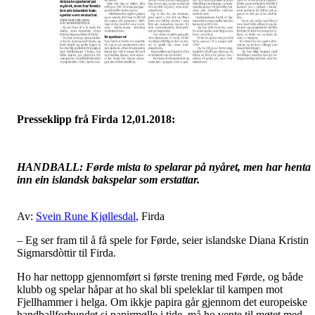
Presseklipp frå Firda 12,01.2018:
HANDBALL: Førde mista to spelarar på nyåret, men har henta
inn ein islandsk bakspelar som erstattar.
Av:
Svein Rune Kjøllesdal
, Firda
– Eg ser fram til å få spele for Førde, seier islandske Diana Kristin
Sigmarsdòttir til Firda.
Ho har nettopp gjennomført si første trening med Førde, og både
klubb og spelar håpar at ho skal bli speleklar til kampen mot
Fjellhammer i helga. Om ikkje papira går gjennom det europeiske
handballforbundet si papirmølle i tide, må ho vente til møtet med