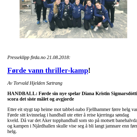
Presseklipp firda.no 21.08.2018:
Førde vann thriller-kamp
!
Av Torvald Hjelden Sætrang
HANDBALL: Førde sin nye spelar Diana Kristin Sigmarsdòtt
scora det siste målet og avgjorde
Etter eit stygt tap heime mot tabbel-nabo Fjellhammer førre helg va
Førde sitt kvinnelag i handball ute etter å reise kjerringa søndag
kveld. Då var det Aker topphandball som sto på motsett banehalvda
og kampen i Njårdhallen skulle vise seg å bli langt jamnare enn før
helg.