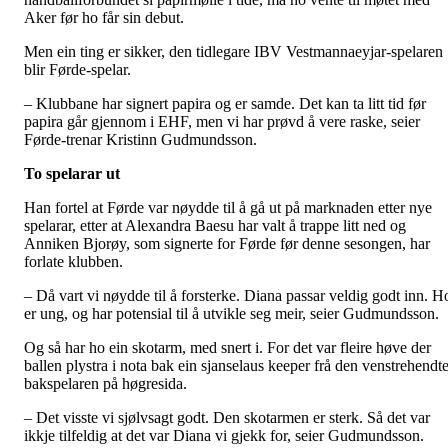
Aker før ho får sin debut.
Men ein ting er sikker, den tidlegare IBV Vestmannaeyjar-spelaren
blir Førde-spelar.
– Klubbane har signert papira og er samde. Det kan ta litt tid før
papira går gjennom i EHF, men vi har prøvd å vere raske, seier
Førde-trenar Kristinn Gudmundsson.
To spelarar ut
Han fortel at Førde var nøydde til å gå ut på marknaden etter nye
spelarar, etter at Alexandra Baesu har valt å trappe litt ned og
Anniken Bjorøy, som signerte for Førde før denne sesongen, har
forlate klubben.
– Då vart vi nøydde til å forsterke. Diana passar veldig godt inn. H
er ung, og har potensial til å utvikle seg meir, seier Gudmundsson.
Og så har ho ein skotarm, med snert i. For det var fleire høve der
ballen plystra i nota bak ein sjanselaus keeper frå den venstrehendt
bakspelaren på høgresida.
– Det visste vi sjølvsagt godt. Den skotarmen er sterk. Så det var
ikkje tilfeldig at det var Diana vi gjekk for, seier Gudmundsson.