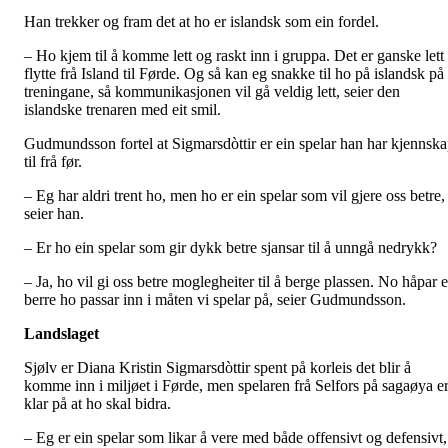
Han trekker og fram det at ho er islandsk som ein fordel.
– Ho kjem til å komme lett og raskt inn i gruppa. Det er ganske lett
flytte frå Island til Førde. Og så kan eg snakke til ho på islandsk på
treningane, så kommunikasjonen vil gå veldig lett, seier den
islandske trenaren med eit smil.
Gudmundsson fortel at Sigmarsdòttir er ein spelar han har kjennsk
til frå før.
– Eg har aldri trent ho, men ho er ein spelar som vil gjere oss betre,
seier han.
– Er ho ein spelar som gir dykk betre sjansar til å unngå nedrykk?
– Ja, ho vil gi oss betre moglegheiter til å berge plassen. No håpar 
berre ho passar inn i måten vi spelar på, seier Gudmundsson.
Landslaget
Sjølv er Diana Kristin Sigmarsdòttir spent på korleis det blir å
komme inn i miljøet i Førde, men spelaren frå Selfors på sagaøya e
klar på at ho skal bidra.
– Eg er ein spelar som likar å vere med både offensivt og defensivt,