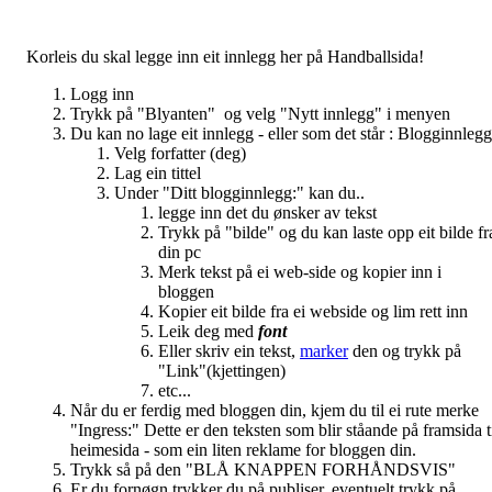
Korleis du skal legge inn eit innlegg her på Handballsida!
Logg inn
Trykk på "Blyanten" og velg "Nytt innlegg" i menyen
Du kan no lage eit innlegg - eller som det står : Blogginnlegg
Velg forfatter (deg)
Lag ein tittel
Under "Ditt blogginnlegg:" kan du..
legge inn det du ønsker av tekst
Trykk på "bilde" og du kan laste opp eit bilde fr
din pc
Merk tekst på ei web-side og kopier inn i
bloggen
Kopier eit bilde fra ei webside og lim rett inn
Leik deg med
font
Eller skriv ein tekst,
marker
den og trykk på
"Link"(kjettingen)
etc...
Når du er ferdig med bloggen din, kjem du til ei rute merke
"Ingress:" Dette er den teksten som blir ståande på framsida t
heimesida - som ein liten reklame for bloggen din.
Trykk så på den "BLÅ KNAPPEN FORHÅNDSVIS"
Er du fornøgn trykker du på publiser, eventuelt trykk på