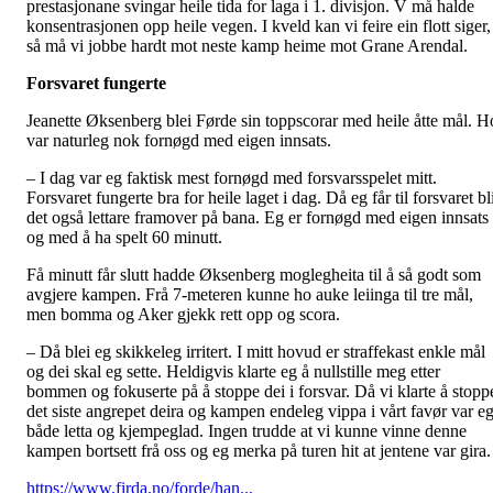
prestasjonane svingar heile tida for laga i 1. divisjon. V må halde
konsentrasjonen opp heile vegen. I kveld kan vi feire ein flott siger,
så må vi jobbe hardt mot neste kamp heime mot Grane Arendal.
Forsvaret fungerte
Jeanette Øksenberg blei Førde sin toppscorar med heile åtte mål. H
var naturleg nok fornøgd med eigen innsats.
– I dag var eg faktisk mest fornøgd med forsvarsspelet mitt.
Forsvaret fungerte bra for heile laget i dag. Då eg får til forsvaret bl
det også lettare framover på bana. Eg er fornøgd med eigen innsats
og med å ha spelt 60 minutt.
Få minutt får slutt hadde Øksenberg moglegheita til å så godt som
avgjere kampen. Frå 7-meteren kunne ho auke leiinga til tre mål,
men bomma og Aker gjekk rett opp og scora.
– Då blei eg skikkeleg irritert. I mitt hovud er straffekast enkle mål
og dei skal eg sette. Heldigvis klarte eg å nullstille meg etter
bommen og fokuserte på å stoppe dei i forsvar. Då vi klarte å stopp
det siste angrepet deira og kampen endeleg vippa i vårt favør var e
både letta og kjempeglad. Ingen trudde at vi kunne vinne denne
kampen bortsett frå oss og eg merka på turen hit at jentene var gira.
https://www.firda.no/forde/han...