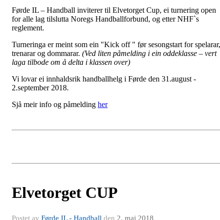
Førde IL – Handball inviterer til Elvetorget Cup, ei turnering open
for alle lag tilslutta Noregs Handballforbund, og etter NHF`s
reglement.
Turneringa er meint som ein "Kick off " før sesongstart for spelarar
trenarar og dommarar.
(Ved liten påmelding i ein oddeklasse – vert
laga tilbode om å delta i klassen over)
Vi lovar ei innhaldsrik handballhelg i Førde den 31.august -
2.september 2018.
Sjå meir info og påmelding
her
Elvetorget CUP
Postet av
Førde IL - Handball
den
2. mai 2018