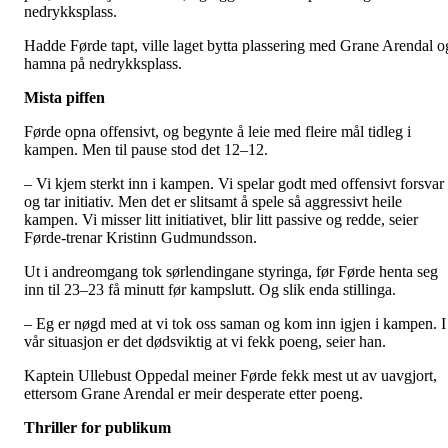
nedrykksplass.
Hadde Førde tapt, ville laget bytta plassering med Grane Arendal o
hamna på nedrykksplass.
Mista piffen
Førde opna offensivt, og begynte å leie med fleire mål tidleg i
kampen. Men til pause stod det 12–12.
– Vi kjem sterkt inn i kampen. Vi spelar godt med offensivt forsvar
og tar initiativ. Men det er slitsamt å spele så aggressivt heile
kampen. Vi misser litt initiativet, blir litt passive og redde, seier
Førde-trenar Kristinn Gudmundsson.
Ut i andreomgang tok sørlendingane styringa, før Førde henta seg
inn til 23–23 få minutt før kampslutt. Og slik enda stillinga.
– Eg er nøgd med at vi tok oss saman og kom inn igjen i kampen. I
vår situasjon er det dødsviktig at vi fekk poeng, seier han.
Kaptein Ullebust Oppedal meiner Førde fekk mest ut av uavgjort,
ettersom Grane Arendal er meir desperate etter poeng.
Thriller for publikum