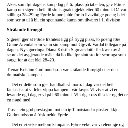
Aker, som før dagens kamp låg på 6.-plass på tabellen, gav Førde
kamp om sigeren heilt til sluttsignalet gjekk etter 60 minutt. Då var
stillinga 28–29 og Førde kunne juble for to livsviktige poeng i det
som ser ut til å bli ein spennande kamp om tilværet i 1. divisjon.
Strålande fornøgd
Sigeren gjer at Førde framleis ligg på trygg plass, to poeng føre
Grane Arendal som vann sin kamp mot Gjøvik Vardal tidlegare på
dagen. Nysigneringa Diana Kristin Sigmarsdòttir fekk æra av å
score det avgjerande målet då ho like før slutt sto for scoringa som
sørga for at det blei 28–29.
Trenar Kristinn Gudmundsson var strålande fornøgd etter den
dramatiske kampen.
– Det er dette som gjer handball så moro. I dag var det heilt
fantastisk at vi fekk vippa kampen i vår favør. Vi viser at vi er
levande og i dag er vi på i 60 minutt. Vi krigar oss til seier og det er
eg nøgd med.
Trass i ein god prestasjon mot ein tøff motstandar ønsker ikkje
Gudmundsson å friskmelde Førde.
– Det er ei veke mellom kampane. Førre veke var vi elendige og