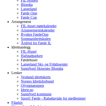
FIL Holsen
Blomlia
Langeland
Førde Opp
Førde Cup
Arrangement
FIL-huset møtekalender
Arrangementskalender
Bystien FørdeOpp
Sommaridrettskulen
Årshjul for Førde IL
Idrettsanlegg
FIL-Huset
Hafstadparken
Førdehuset
Langeland Ski- og Fritidssenter
Sunnfjord Skisenter Blomlia
Lenker
Vestland idrettskrets
Norges Idrettsforbund
Olympiatoppen
Idrett.no
Sunnfjord kommune
Sport1 Førde - Rabattavtale for medlemmer
Filarkiv