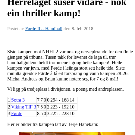
Herrelaget suser vidare - nok
ein thriller kamp!
Postet av
Førde IL - Handball
den
8. feb 2018
Siste kampen mot NHHI 2 var nok og nervepirrande for den flotte
gjengen på tribuna. Tusen takk for levenet de laga til, trur
handballguttene heldt trommene i gong heile kampen! Heile
kampen var jevn, med Førde i leiinga stort sett heile tida. Siste
minutta greidde Førde å få eit forsprang og vann kampen 28-26.
Micha, Andreas og Brian kunne notere seg for 7 og 8 mål!
Vi ligg på tredjeplass i divisjonen, a poeng med andreplassen.
1
Sotra 3
7
7
0
0
254 - 168
14
2
Viking TIF 3
7
5
0
2
223 - 192
10
3
Førde
8
5
0
3
225 - 228
10
Her er bilder fra kampen tatt av Terje Hanekam: