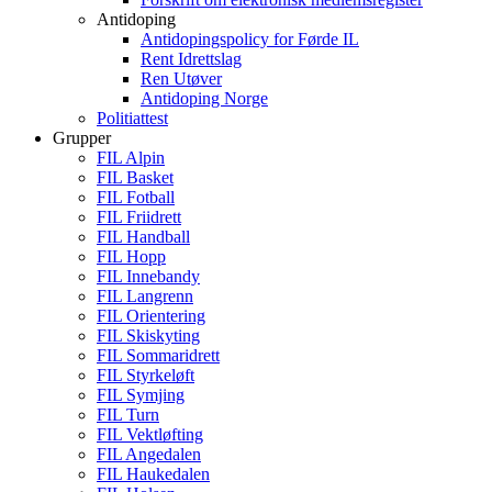
Antidoping
Antidopingspolicy for Førde IL
Rent Idrettslag
Ren Utøver
Antidoping Norge
Politiattest
Grupper
FIL Alpin
FIL Basket
FIL Fotball
FIL Friidrett
FIL Handball
FIL Hopp
FIL Innebandy
FIL Langrenn
FIL Orientering
FIL Skiskyting
FIL Sommaridrett
FIL Styrkeløft
FIL Symjing
FIL Turn
FIL Vektløfting
FIL Angedalen
FIL Haukedalen