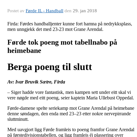
Postet av
Førde IL - Handball
den
29. jan 2018
Firda: Førdes handballjenter kunne fort hamna på nedrykksplass,
men unngjekk det med 23-23 mot Grane Arendal.
Førde tok poeng mot tabellnabo på
heimebane
Berga poeng til slutt
Av: Ivar Bruvik Sætre, Firda
– Siger hadde vore fantastisk, men kampen sett under eitt skal vi
vere nøgde med eitt poeng, seier kaptein Maria Ullebust Oppedal.
Førde-damene spelte seriekamp mot Grane Arendal på heimebane
denne søndagen, den enda med 23–23 etter nokre nervepirrande
sluttminutt.
Med uavgjort ligg Førde framleis to poeng framfor Grane Arendal
på førstedivisjonstabellen, og ligg framleis éi plassering over