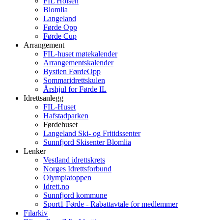
FIL Holsen
Blomlia
Langeland
Førde Opp
Førde Cup
Arrangement
FIL-huset møtekalender
Arrangementskalender
Bystien FørdeOpp
Sommaridrettskulen
Årshjul for Førde IL
Idrettsanlegg
FIL-Huset
Hafstadparken
Førdehuset
Langeland Ski- og Fritidssenter
Sunnfjord Skisenter Blomlia
Lenker
Vestland idrettskrets
Norges Idrettsforbund
Olympiatoppen
Idrett.no
Sunnfjord kommune
Sport1 Førde - Rabattavtale for medlemmer
Filarkiv