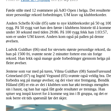
Førde stilte med 12 svømmere på AdO Open i helga. Det resulterte 
store personlige rekord forbedringer, UM krav og klubbrekorder.
Anders Scheflo Kvåle (05) satte to nye klubbrekorder på 50 og 10
rygg. På 50 rygg vart han den første i klubbens historie til å komme
under 30 sekund med tiden 29:86. På 100 rygg fekk han 1:03:57,
som er under UM kravet. Anders kom også på pallen på denne
øvelsen.
Ludvik Guldhav (06) stod for stevnets største personlige rekord, da
han på 1500 fri, svømte neste 2 minutter fortere enn sin forige
rekord. Han fekk også mange gode forbedringer gjennom helga på
fleire øvelser.
Jentene som var med på turen, Vilma Guldhav (08) SanneFuresund
Grimeland (07) og Ingrid Vegsund (05) svømte også veldig bra. De
forbedra seg på mange øvelser, og dei viser stor fremgang. Bendik
Håland (08) er ein av dei i klubben som har økt trenings mengden
sin i haust, og han har også fått gode resultater av treninga. Han
spiser seg innpå kravet for å komme seg inn i B gruppa, og det er
nok berre eit tids spørsmål før det skjer.