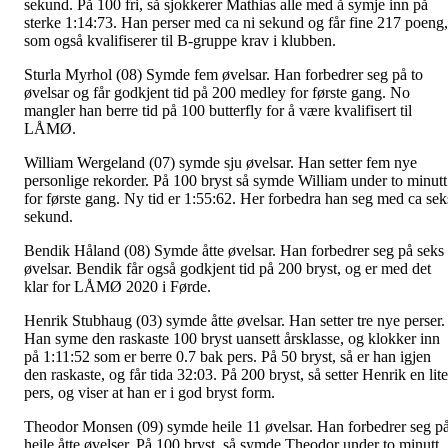
sekund. På 100 fri, så sjokkerer Mathias alle med å symje inn på
sterke 1:14:73. Han perser med ca ni sekund og får fine 217 poeng,
som også kvalifiserer til B-gruppe krav i klubben.
Sturla Myrhol (08) Symde fem øvelsar. Han forbedrer seg på to
øvelsar og får godkjent tid på 200 medley for første gang. No
mangler han berre tid på 100 butterfly for å være kvalifisert til
LÅMØ.
William Wergeland (07) symde sju øvelsar. Han setter fem nye
personlige rekorder. På 100 bryst så symde William under to minutt
for første gang. Ny tid er 1:55:62. Her forbedra han seg med ca sek
sekund.
Bendik Håland (08) Symde åtte øvelsar. Han forbedrer seg på seks
øvelsar. Bendik får også godkjent tid på 200 bryst, og er med det
klar for LÅMØ 2020 i Førde.
Henrik Stubhaug (03) symde åtte øvelsar. Han setter tre nye perser.
Han syme den raskaste 100 bryst uansett årsklasse, og klokker inn
på 1:11:52 som er berre 0.7 bak pers. På 50 bryst, så er han igjen
den raskaste, og får tida 32:03. På 200 bryst, så setter Henrik en lit
pers, og viser at han er i god bryst form.
Theodor Monsen (09) symde heile 11 øvelsar. Han forbedrer seg p
heile åtte øvelser. På 100 bryst, så symde Theodor under to minutt