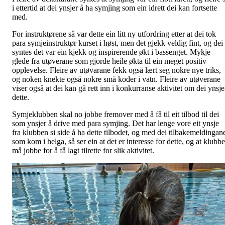
i ettertid at dei ynsjer å ha symjing som ein idrett dei kan fortsette
med.
For instruktørene så var dette ein litt ny utfordring etter at dei tok
para symjeinstruktør kurset i høst, men det gjekk veldig fint, og dei
syntes det var ein kjekk og inspirerende økt i bassenget. Mykje
glede fra utøverane som gjorde heile økta til ein meget positiv
opplevelse. Fleire av utøvarane fekk også lært seg nokre nye triks,
og noken knekte også nokre små koder i vatn. Fleire av utøverane
viser også at dei kan gå rett inn i konkurranse aktivitet om dei ynsje
dette.
Symjeklubben skal no jobbe fremover med å få til eit tilbod til dei
som ynsjer å drive med para symjing. Det har lenge vore eit ynsje
fra klubben si side å ha dette tilbodet, og med dei tilbakemeldingan
som kom i helga, så ser ein at det er interesse for dette, og at klubb
må jobbe for å få lagt tilrette for slik aktivitet.