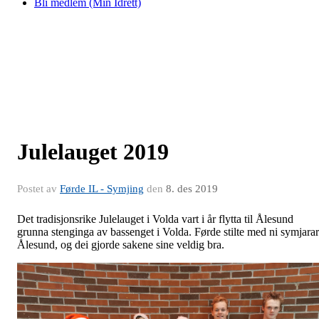
Bli medlem (Min Idrett)
Julelauget 2019
Postet av
Førde IL - Symjing
den
8. des 2019
Det tradisjonsrike Julelauget i Volda vart i år flytta til Ålesund
grunna stenginga av bassenget i Volda. Førde stilte med ni symjarar
Ålesund, og dei gjorde sakene sine veldig bra.