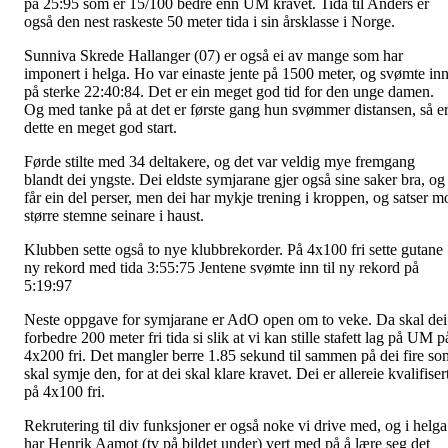
på 25:95 som er 15/100 bedre enn UM kravet. Tida til Anders er
også den nest raskeste 50 meter tida i sin årsklasse i Norge.
Sunniva Skrede Hallanger (07) er også ei av mange som har
imponert i helga. Ho var einaste jente på 1500 meter, og svømte in
på sterke 22:40:84. Det er ein meget god tid for den unge damen.
Og med tanke på at det er første gang hun svømmer distansen, så e
dette en meget god start.
Førde stilte med 34 deltakere, og det var veldig mye fremgang
blandt dei yngste. Dei eldste symjarane gjer også sine saker bra, og
får ein del perser, men dei har mykje trening i kroppen, og satser m
større stemne seinare i haust.
Klubben sette også to nye klubbrekorder. På 4x100 fri sette gutane
ny rekord med tida 3:55:75 Jentene svømte inn til ny rekord på
5:19:97
Neste oppgave for symjarane er AdO open om to veke. Da skal dei
forbedre 200 meter fri tida si slik at vi kan stille stafett lag på UM p
4x200 fri. Det mangler berre 1.85 sekund til sammen på dei fire so
skal symje den, for at dei skal klare kravet. Dei er allereie kvalifiser
på 4x100 fri.
Rekrutering til div funksjoner er også noke vi drive med, og i helga
har Henrik Aamot (tv på bildet under) vert med på å lære seg det