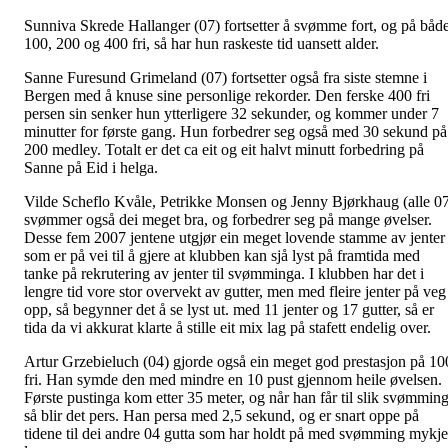
Sunniva Skrede Hallanger (07) fortsetter å svømme fort, og på båd
100, 200 og 400 fri, så har hun raskeste tid uansett alder.
Sanne Furesund Grimeland (07) fortsetter også fra siste stemne i
Bergen med å knuse sine personlige rekorder. Den ferske 400 fri
persen sin senker hun ytterligere 32 sekunder, og kommer under 7
minutter for første gang. Hun forbedrer seg også med 30 sekund på
200 medley. Totalt er det ca eit og eit halvt minutt forbedring på
Sanne på Eid i helga.
Vilde Scheflo Kvåle, Petrikke Monsen og Jenny Bjørkhaug (alle 0
svømmer også dei meget bra, og forbedrer seg på mange øvelser.
Desse fem 2007 jentene utgjør ein meget lovende stamme av jenter
som er på vei til å gjere at klubben kan sjå lyst på framtida med
tanke på rekrutering av jenter til svømminga. I klubben har det i
lengre tid vore stor overvekt av gutter, men med fleire jenter på veg
opp, så begynner det å se lyst ut. med 11 jenter og 17 gutter, så er
tida da vi akkurat klarte å stille eit mix lag på stafett endelig over.
Artur Grzebieluch (04) gjorde også ein meget god prestasjon på 10
fri. Han symde den med mindre en 10 pust gjennom heile øvelsen.
Første pustinga kom etter 35 meter, og når han får til slik svømming
så blir det pers. Han persa med 2,5 sekund, og er snart oppe på
tidene til dei andre 04 gutta som har holdt på med svømming mykje