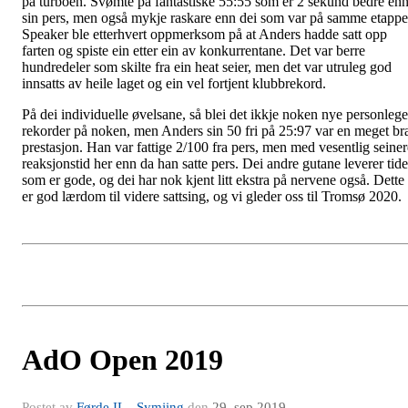
på turboen. Svømte på fantastiske 55:55 som er 2 sekund bedre en
sin pers, men også mykje raskare enn dei som var på samme etappe
Speaker ble etterhvert oppmerksom på at Anders hadde satt opp
farten og spiste ein etter ein av konkurrentane. Det var berre
hundredeler som skilte fra ein heat seier, men det var utruleg god
innsatts av heile laget og ein vel fortjent klubbrekord.
På dei individuelle øvelsane, så blei det ikkje noken nye personlege
rekorder på noken, men Anders sin 50 fri på 25:97 var en meget br
prestasjon. Han var fattige 2/100 fra pers, men med vesentlig seiner
reaksjonstid her enn da han satte pers. Dei andre gutane leverer tide
som er gode, og dei har nok kjent litt ekstra på nervene også. Dette
er god lærdom til videre sattsing, og vi gleder oss til Tromsø 2020.
AdO Open 2019
Postet av
Førde IL - Symjing
den
29. sep 2019