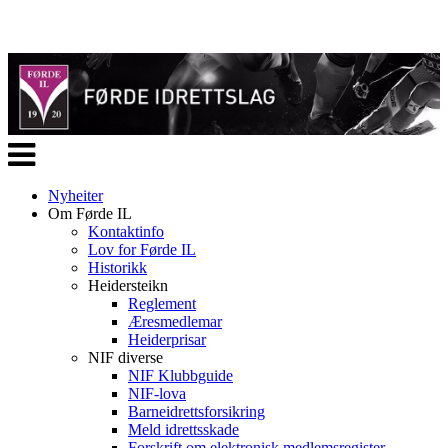
Veksle
navigasjon
Nyheiter
Om Førde IL
Kontaktinfo
Lov for Førde IL
Historikk
Heidersteikn
Reglement
Æresmedlemar
Heiderprisar
NIF diverse
NIF Klubbguide
NIF-lova
Barneidrettsforsikring
Meld idrettsskade
Forskrift om elektronisk medlemsregister