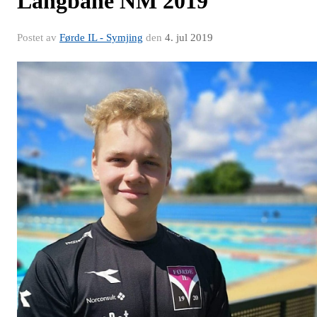
Langbane NM 2019
Postet av
Førde IL - Symjing
den
4. jul 2019