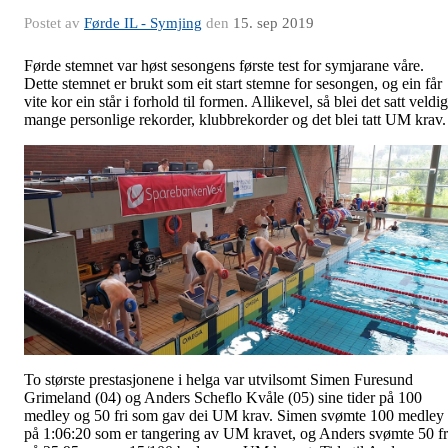
Postet av
Førde IL - Symjing
den
15. sep 2019
Førde stemnet var høst sesongens første test for symjarane våre.
Dette stemnet er brukt som eit start stemne for sesongen, og ein får
vite kor ein står i forhold til formen. Allikevel, så blei det satt veldig
mange personlige rekorder, klubbrekorder og det blei tatt UM krav.
To største prestasjonene i helga var utvilsomt Simen Furesund
Grimeland (04) og Anders Scheflo Kvåle (05) sine tider på 100
medley og 50 fri som gav dei UM krav. Simen svømte 100 medley
på 1:06:20 som er tangering av UM kravet, og Anders svømte 50 fr