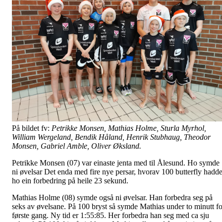
På bildet fv:
Petrikke Monsen, Mathias Holme, Sturla Myrhol,
William Wergeland, Bendik Håland, Henrik Stubhaug, Theodor
Monsen, Gabriel Amble, Oliver Øksland.
Petrikke Monsen (07) var einaste jenta med til Ålesund. Ho symde
ni øvelsar Det enda med fire nye persar, hvorav 100 butterfly hadd
ho ein forbedring på heile 23 sekund.
Mathias Holme (08) symde også ni øvelsar. Han forbedra seg på
seks av øvelsane. På 100 bryst så symde Mathias under to minutt fo
første gang. Ny tid er 1:55:85. Her forbedra han seg med ca sju