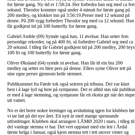
for første gang. Ny tid er 1:58:24. Her forbedra han seg med ca fe
sekund. Theodor kommer også under 4 minutt for første gang på
200 medley, og klokker inn på 3:56:19.Perser med 12 sekund på
denne. På 200 rygg forbedrer Theodor seg med ca 12 sekund. Han
får godkjent tid på 100 butterfly for første gang.
Gabriel Amble (09) Symde også han, 11 øvelsar. Han setter fem
personlige rekorder, og på 400 fri, så forbedrer Gabriel seg med ca
20 sekund. I tilleg får Gabriel godkjent tid på 200 medley, 200 brys
100 fri og 100 butterfly for første gang.
Oliver Øksland (04) symde ni øvelsar. Han får til ein bra 200
medley og setter en liten pers på denne. Ellers syme Oliver tett på
sine egne perser gjennom heile stemnet.
Publikummet fra Førde tok også seieren på tribuna. Dei var klart
best i å lage lyd og heie på symjarane. Det er alltid stas når publik
er med å lage stemning, og symjarane får eit ekstra gir når dei stupe
uti vatnet.
No er det berre nokre treninger og avsluttning igjen for klubben før
vi tar fatt på det nye året. Eit nytt år med mange spennande
utfordringer. Klubben skal arrangere LÅMØ 2020 i mars, i tilleg til
dei vanlege stemna vi har. Det vert oppstart med ein leir i Årdal
første helga i Januar, også kjem stemna tett i tett utover vinter og