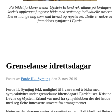
På bildet forklarer trenar Øystein Erland rekruttane på lørdagen
korleis opplegget fungerer både med stafett og individuelle øvelser
Det er mange ting som skal lærast og repeterast. Dette er nokre a
fremtidens symjarar i Førde.
Grenselause idrettsdagar
Postet av
Førde IL - Symjing
den
2. nov 2019
Førde IL Symjing fekk mulighet til å være med å bidra med
symjeaktivitet under grenselause idrettsdagar i Førdehuset. Kristine
Løvlie og Øystein Erland var med fra symjeklubben der dei hadde
med seg fleire intresserte utøvere fra arrangementet.
Fleire av deltakarane syntes at symjing var ein flott idrett, og fleire 