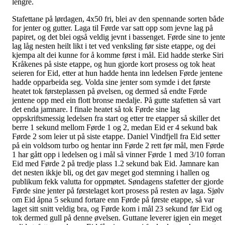
lengre.
Stafettane på lørdagen, 4x50 fri, blei av den spennande sorten både
for jenter og gutter. Laga til Førde var satt opp som jevne lag på
papiret, og det blei også veldig jevnt i bassenget. Førde sine to jent
lag låg nesten heilt likt i tet ved venksling før siste etappe, og dei
kjempa alt dei kunne for å komme først i mål. Eid hadde sterke Siri
Kråkenes på siste etappe, og hun gjorde kort prosess og tok heat
seieren for Eid, etter at hun hadde henta inn ledelsen Førde jentene
hadde opparbeida seg. Volda sine jenter som symde i det første
heatet tok førsteplassen på øvelsen, og dermed så endte Førde
jentene opp med ein flott bronse medalje. På gutte stafetten så vart
det enda jamnare. I finale heatet så tok Førde sine lag
oppskriftsmessig ledelsen fra start og etter tre etapper så skiller det
berre 1 sekund mellom Førde 1 og 2, medan Eid er 4 sekund bak
Førde 2 som leier ut på siste etappe. Daniel Vindfjell fra Eid setter
på ein voldsom turbo og hentar inn Førde 2 rett før mål, men Førde
1 har gått opp i ledelsen og i mål så vinner Førde 1 med 3/10 forran
Eid med Førde 2 på tredje plass 1.2 sekund bak Eid. Jamnare kan
det nesten ikkje bli, og det gav meget god stemning i hallen og
publikum fekk valutta for oppmøtet. Søndagens stafetter der gjorde
Førde sine jenter på førstelaget kort prosess på resten av laga. Sjølv
om Eid åpna 5 sekund fortare enn Førde på første etappe, så var
laget sitt snitt veldig bra, og Førde kom i mål 23 sekund før Eid og
tok dermed gull på denne øvelsen. Guttane leverer igjen ein meget