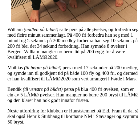
William
(midten på bildet)
satte pers på alle øvelser, og forbedra se
med fleire minutt sammenlagt. På 400 fri forbedra han seg med 1
minutt og 5 sekund. på 200 medley forbedra han seg 10 sekund. på
200 fri blei det 34 sekund forbedring. Han symnde 8 øvelser i
Bergen. William mangler no berre tid på 200 rygg for å være
kvalifisert til LÅMØ2020.
Mathias
(til høgre på bildet)
persa med 17 sekunder på 200 medley,
og symde inn til godkjent tid på både 100 fly og 400 fri, og dermed
er han kvalifisert til LÅMØ2020 som vert arrangert i Førde i Mars.
Bendik
(til venstre på bildet)
persa på bl.a 400 fri øvelsen, som er
ein av 5 LÅMØ øvelser. Han mangler no berre 200 bryst til LÅM
og den klarer han nok godt innafor fristen.
Neste utfordring for klubben er Hauststemnet på Eid. Fram til da, s
skal også Henrik Stubhaug til kortbane NM i Stavanger og svømm
50 bryst.