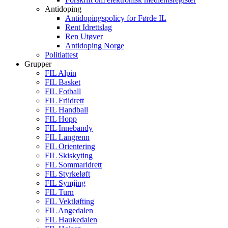
Antidoping
Antidopingspolicy for Førde IL
Rent Idrettslag
Ren Utøver
Antidoping Norge
Politiattest
Grupper
FIL Alpin
FIL Basket
FIL Fotball
FIL Friidrett
FIL Handball
FIL Hopp
FIL Innebandy
FIL Langrenn
FIL Orientering
FIL Skiskyting
FIL Sommaridrett
FIL Styrkeløft
FIL Symjing
FIL Turn
FIL Vektløfting
FIL Angedalen
FIL Haukedalen