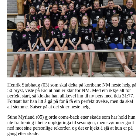
Henrik Stubhaug (03) som skal delta på kortbane NM neste helg p
50 bryst, viste på Eid at han er klar for NM. Med ein ikkje alt for
perfekt start, så klokka han allikevel inn til ny pers med tida 31:77.
Fortsatt har han litt å gå på for å få ein perfekt øvelse, men da skal
alt stemme. Satser på at det skjer neste helg.
Stine Myrland (05) gjorde come-back etter skade som har hold hun
ute fra trening i heile oppkjøringa til sesongen, men svømmer godt
ned mot sine personlige rekorder, og det er kjekt å sjå at hun er på
gang etter skade.