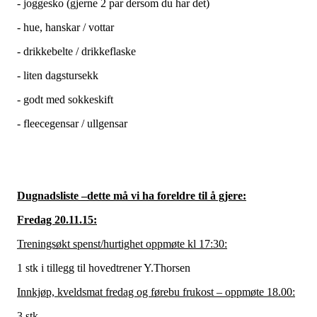
- joggesko (gjerne 2 par dersom du har det)
- hue, hanskar / vottar
- drikkebelte / drikkeflaske
- liten dagstursekk
- godt med sokkeskift
- fleecegensar / ullgensar
Dugnadsliste –dette må vi ha foreldre til å gjere:
Fredag 20.11.15:
Treningsøkt spenst/hurtighet oppmøte kl 17:30:
1 stk i tillegg til hovedtrener Y.Thorsen
Innkjøp, kveldsmat fredag og førebu frukost – oppmøte 18.00:
3 stk.