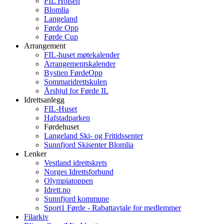
FIL Holsen
Blomlia
Langeland
Førde Opp
Førde Cup
Arrangement
FIL-huset møtekalender
Arrangementskalender
Bystien FørdeOpp
Sommaridrettskulen
Årshjul for Førde IL
Idrettsanlegg
FIL-Huset
Hafstadparken
Førdehuset
Langeland Ski- og Fritidssenter
Sunnfjord Skisenter Blomlia
Lenker
Vestland idrettskrets
Norges Idrettsforbund
Olympiatoppen
Idrett.no
Sunnfjord kommune
Sport1 Førde - Rabattavtale for medlemmer
Filarkiv