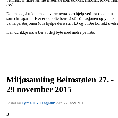
treninga. (Friidretten sitt materiale som tjukkas, risposar, rokkeringa
osv)
Dei må også rekne med å verte nytta som hjelp ved «stasjonane»
som ein lagar til. Her er det ofte berre å stå på stasjonen og guide
barna på stasjonen (dvs hjelpe dei å stå i kø og utføre korrekt øvels
Kan du ikkje møte ber vi deg byte med andre på lista.
Miljøsamling Beitostølen 27. -
29 november 2015
Postet av
Førde IL - Langrenn
den
22. nov 2015
B