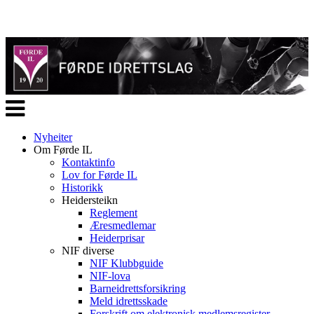
Veksle
navigasjon
Nyheiter
Om Førde IL
Kontaktinfo
Lov for Førde IL
Historikk
Heidersteikn
Reglement
Æresmedlemar
Heiderprisar
NIF diverse
NIF Klubbguide
NIF-lova
Barneidrettsforsikring
Meld idrettsskade
Forskrift om elektronisk medlemsregister