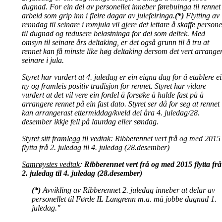
dugnad. For ein del av personellet inneber førebuinga til rennet
arbeid som grip inn i fleire dagar av julefeiringa.
(*)
Flytting av
renndag til seinare i romjula vil gjere det lettare å skaffe persone
til dugnad og redusere belastninga for dei som deltek. Med
omsyn til seinare års deltaking, er det også grunn til å tru at
rennet kan få minste like høg deltaking dersom det vert arranger
seinare i jula.
Styret har vurdert at 4. juledag er ein eigna dag for å etablere e
ny og framleis positiv tradisjon for rennet. Styret har vidare
vurdert at det vil vere ein fordel å forsøke å halde fast på å
arrangere rennet på ein fast dato. Styret ser då for seg at rennet
kan arrangerast ettermiddag/kveld dei åra 4. juledag/28.
desember ikkje fell på laurdag eller søndag.
Styret sitt framlegg til vedtak:
Ribberennet vert frå og med 2015
flytta frå 2. juledag til 4. juledag (28.desember)
Samrøystes vedtak
:
Ribberennet vert frå og med 2015 flytta frå
2. juledag til 4. juledag (28.desember)
(*)
Avvikling av Ribberennet 2. juledag inneber at delar av
personellet til Førde IL Langrenn m.a. må jobbe dugnad 1.
juledag."