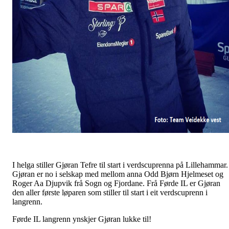
I helga stiller Gjøran Tefre til start i verdscuprenna på Lillehammar.
Gjøran er no i selskap med mellom anna Odd Bjørn Hjelmeset og
Roger Aa Djupvik frå Sogn og Fjordane. Frå Førde IL er Gjøran
den aller første løparen som stiller til start i eit verdscuprenn i
langrenn.
Førde IL langrenn ynskjer Gjøran lukke til!