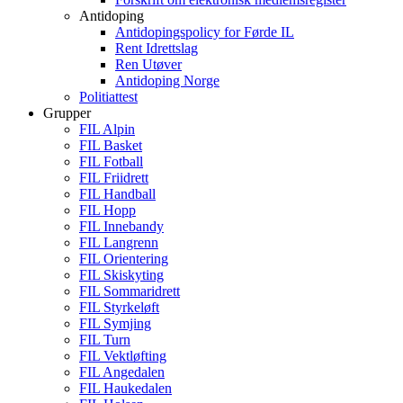
Antidoping
Antidopingspolicy for Førde IL
Rent Idrettslag
Ren Utøver
Antidoping Norge
Politiattest
Grupper
FIL Alpin
FIL Basket
FIL Fotball
FIL Friidrett
FIL Handball
FIL Hopp
FIL Innebandy
FIL Langrenn
FIL Orientering
FIL Skiskyting
FIL Sommaridrett
FIL Styrkeløft
FIL Symjing
FIL Turn
FIL Vektløfting
FIL Angedalen
FIL Haukedalen