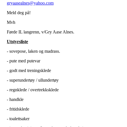
gryaasealnes@yahoo.com
Meld deg på!
Mvh
Førde IL langrenn, v/Gry Aase Alnes.
Utstyrsliste
- sovepose, laken og madrass.
- pute med putevar
- godt med treningsklede
- superundertøy / ullundertøy
- regnklede / overtrekksklede
- handkle
- fritidsklede
- toalettsaker