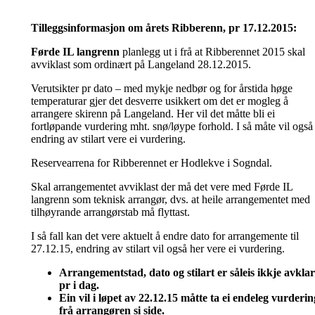
Tilleggsinformasjon om årets Ribberenn, pr 17.12.2015:
Førde IL langrenn
planlegg ut i frå at Ribberennet 2015 skal
avviklast som ordinært på Langeland 28.12.2015.
Verutsikter pr dato – med mykje nedbør og for årstida høge
temperaturar gjer det desverre usikkert om det er mogleg å
arrangere skirenn på Langeland. Her vil det måtte bli ei
fortløpande vurdering mht. snø/løype forhold. I så måte vil også
endring av stilart vere ei vurdering.
Reservearrena for Ribberennet er Hodlekve i Sogndal.
Skal arrangementet avviklast der må det vere med Førde IL
langrenn som teknisk arrangør, dvs. at heile arrangementet med
tilhøyrande arrangørstab må flyttast.
I så fall kan det vere aktuelt å endre dato for arrangemente til
27.12.15, endring av stilart vil også her vere ei vurdering.
Arrangementstad, dato og stilart er såleis ikkje avkla
pr i dag.
Ein vil i løpet av 22.12.15 måtte ta ei endeleg vurderin
frå arrangøren si side.