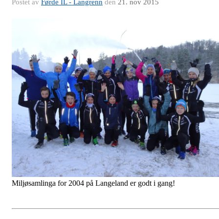
Postet av
Førde IL - Langrenn
den
21. nov 2015
Miljøsamlinga for 2004 på Langeland er godt i gang!