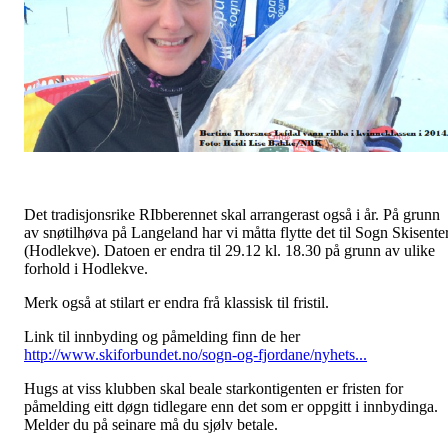
Det tradisjonsrike RIbberennet skal arrangerast også i år. På grunn
av snøtilhøva på Langeland har vi måtta flytte det til Sogn Skisente
(Hodlekve). Datoen er endra til 29.12 kl. 18.30 på grunn av ulike
forhold i Hodlekve.
Merk også at stilart er endra frå klassisk til fristil.
Link til innbyding og påmelding finn de her
http://www.skiforbundet.no/sogn-og-fjordane/nyhets...
Hugs at viss klubben skal beale starkontigenten er fristen for
påmelding eitt døgn tidlegare enn det som er oppgitt i innbydinga.
Melder du på seinare må du sjølv betale.