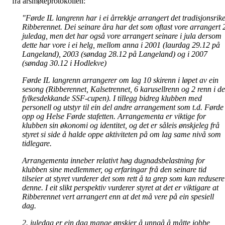
frå årsmøteprotokollen:
"Førde IL langrenn har i ei årrekkje arrangert det tradisjonsrik
Ribberennet. Dei seinare åra har det som oftast vore arrangert 
juledag, men det har også vore arrangert seinare i jula dersom
dette har vore i ei helg, mellom anna i 2001 (laurdag 29.12 på
Langeland), 2003 (søndag 28.12 på Langeland) og i 2007
(søndag 30.12 i Hodlekve)
Førde IL langrenn arrangerer om lag 10 skirenn i løpet av ein
sesong (Ribberennet, Kalsetrennet, 6 karusellrenn og 2 renn i d
fylkesdekkande SSF-cupen). I tillegg bidreg klubben med
personell og utstyr til ein del andre arrangement som t.d. Førde
opp og Helse Førde stafetten. Arrangementa er viktige for
klubben sin økonomi og identitet, og det er såleis ønskjeleg frå
styret si side å halde oppe aktiviteten på om lag same nivå som
tidlegare.
Arrangementa inneber relativt høg dugnadsbelastning for
klubben sine medlemmer, og erfaringar frå den seinare tid
tilseier at styret vurderer det som rett å ta grep som kan redusere
denne. I eit slikt perspektiv vurderer styret at det er viktigare at
Ribberennet vert arrangert enn at det må vere på ein spesiell
dag.
2. juledag er ein dag mange ønskjer å unngå å måtte jobbe