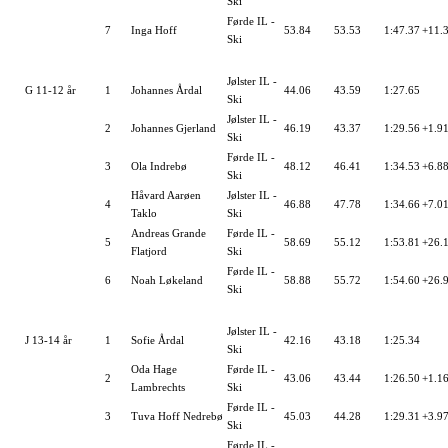
Ski
Førde IL -
7
Inga Hoff
53.84
53.53
1:47.37
+11.
Ski
Jølster IL -
G 11-12 år
1
Johannes Årdal
44.06
43.59
1:27.65
Ski
Jølster IL -
2
Johannes Gjerland
46.19
43.37
1:29.56
+1.9
Ski
Førde IL -
3
Ola Indrebø
48.12
46.41
1:34.53
+6.8
Ski
Håvard Aarøen
Jølster IL -
4
46.88
47.78
1:34.66
+7.0
Taklo
Ski
Andreas Grande
Førde IL -
5
58.69
55.12
1:53.81
+26.
Flatjord
Ski
Førde IL -
6
Noah Løkeland
58.88
55.72
1:54.60
+26.
Ski
Jølster IL -
J 13-14 år
1
Sofie Årdal
42.16
43.18
1:25.34
Ski
Oda Hage
Førde IL -
2
43.06
43.44
1:26.50
+1.1
Lambrechts
Ski
Førde IL -
3
Tuva Hoff Nedrebø
45.03
44.28
1:29.31
+3.9
Ski
Førde IL -