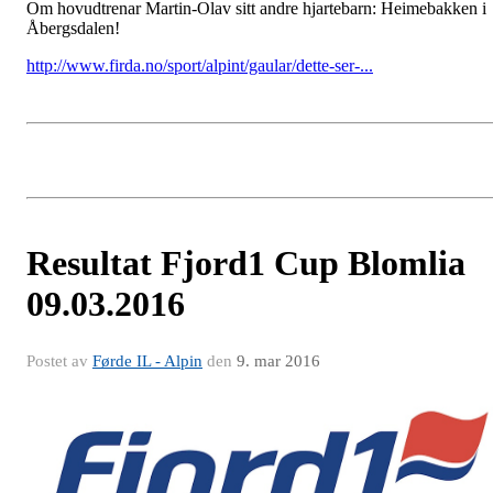
Om hovudtrenar Martin-Olav sitt andre hjartebarn: Heimebakken i
Åbergsdalen!
http://www.firda.no/sport/alpint/gaular/dette-ser-...
Resultat Fjord1 Cup Blomlia
09.03.2016
Postet av
Førde IL - Alpin
den
9. mar 2016