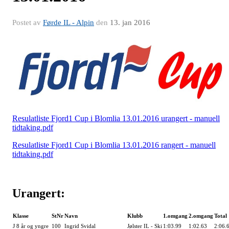
Postet av
Førde IL - Alpin
den
13. jan 2016
Resulatliste Fjord1 Cup i Blomlia 13.01.2016 urangert - manuell
tidtaking.pdf
Resulatliste Fjord1 Cup i Blomlia 13.01.2016 rangert - manuell
tidtaking.pdf
Urangert:
Klasse
StNr
Navn
Klubb
1.omgang
2.omgang
Total
J 8 år og yngre
100
Ingrid Svidal
Jølster IL - Ski
1:03.99
1:02.63
2:06.