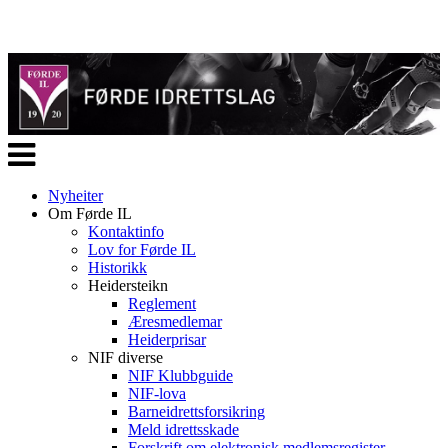
Veksle
navigasjon
Nyheiter
Om Førde IL
Kontaktinfo
Lov for Førde IL
Historikk
Heidersteikn
Reglement
Æresmedlemar
Heiderprisar
NIF diverse
NIF Klubbguide
NIF-lova
Barneidrettsforsikring
Meld idrettsskade
Forskrift om elektronisk medlemsregister