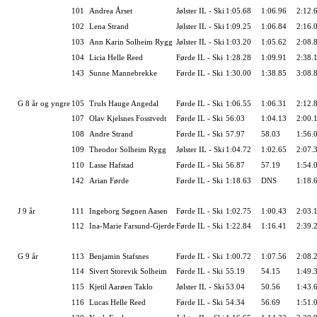
101
Andrea Årset
Jølster IL - Ski
1:05.68
1:06.96
2:12.
102
Lena Strand
Jølster IL - Ski
1:09.25
1:06.84
2:16.
103
Ann Karin Solheim Rygg
Jølster IL - Ski
1:03.20
1:05.62
2:08.
104
Licia Helle Reed
Førde IL - Ski
1:28.28
1:09.91
2:38.
143
Sunne Mannebrekke
Førde IL - Ski
1:30.00
1:38.85
3:08.
G 8 år og yngre
105
Truls Hauge Angedal
Førde IL - Ski
1:06.55
1:06.31
2:12.
107
Olav Kjelsnes Fosstvedt
Førde IL - Ski
56.03
1:04.13
2:00.
108
Andre Strand
Førde IL - Ski
57.97
58.03
1:56.
109
Theodor Solheim Rygg
Jølster IL - Ski
1:04.72
1:02.65
2:07.
110
Lasse Hafstad
Førde IL - Ski
56.87
57.19
1:54.
142
Arian Førde
Førde IL - Ski
1:18.63
DNS
1:18.
J 9 år
111
Ingeborg Søgnen Aasen
Førde IL - Ski
1:02.75
1:00.43
2:03.
112
Ina-Marie Farsund-Gjerde
Førde IL - Ski
1:22.84
1:16.41
2:39.
G 9 år
113
Benjamin Stafsnes
Førde IL - Ski
1:00.72
1:07.56
2:08.
114
Sivert Storevik Solheim
Førde IL - Ski
55.19
54.15
1:49.
115
Kjetil Aarøen Taklo
Jølster IL - Ski
53.04
50.56
1:43.
116
Lucas Helle Reed
Førde IL - Ski
54.34
56.69
1:51.