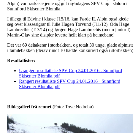
Alpin) vart raskaste jente og gut i søndagens SPV Cup i slalom i
Sunnfjord Skisenter Blomlia.
I tillegg til Edvine i klasse J15/16, kan Førde IL Alpin også glede
seg over klassesigrar til Julie Hagen Torvund (J11/12), Oda Hage
Lambrecthts (J13/14) og Jørgen Hage Lambrechts (menn junior I).
Martin-Olav sine disipler leverte heilt klart på heimebane!
Det var 69 deltakerar i storbakken, og totalt 30 unge, glade alpinist
i familebakken (derav rundt 10 hadde konkurrert også i storbakken)
Resultatlister:
Urangert resultatliste SPV Cup 24.01.2016 - Sunnfjord
Skisenter Blomlia.pdf
Rangert resultatliste SPV Cup 24.01.2016 - Sunnfjord
Skisenter Blomlia.pdf
Bildegalleri frå rennet
(Foto: Tove Nedrebø)