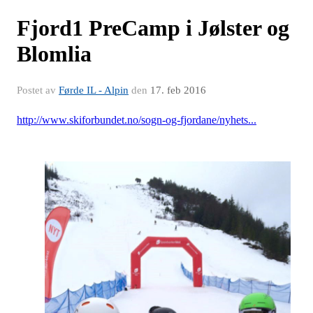
Fjord1 PreCamp i Jølster og
Blomlia
Postet av
Førde IL - Alpin
den
17. feb 2016
http://www.skiforbundet.no/sogn-og-fjordane/nyhets...