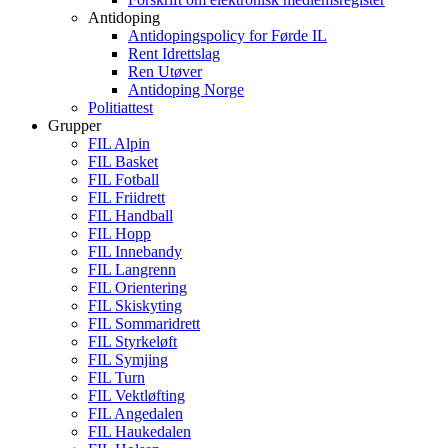
Antidoping
Antidopingspolicy for Førde IL
Rent Idrettslag
Ren Utøver
Antidoping Norge
Politiattest
Grupper
FIL Alpin
FIL Basket
FIL Fotball
FIL Friidrett
FIL Handball
FIL Hopp
FIL Innebandy
FIL Langrenn
FIL Orientering
FIL Skiskyting
FIL Sommaridrett
FIL Styrkeløft
FIL Symjing
FIL Turn
FIL Vektløfting
FIL Angedalen
FIL Haukedalen