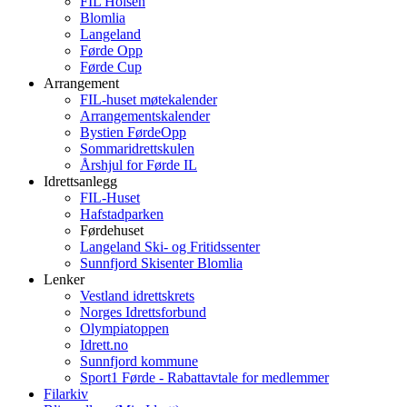
FIL Holsen
Blomlia
Langeland
Førde Opp
Førde Cup
Arrangement
FIL-huset møtekalender
Arrangementskalender
Bystien FørdeOpp
Sommaridrettskulen
Årshjul for Førde IL
Idrettsanlegg
FIL-Huset
Hafstadparken
Førdehuset
Langeland Ski- og Fritidssenter
Sunnfjord Skisenter Blomlia
Lenker
Vestland idrettskrets
Norges Idrettsforbund
Olympiatoppen
Idrett.no
Sunnfjord kommune
Sport1 Førde - Rabattavtale for medlemmer
Filarkiv