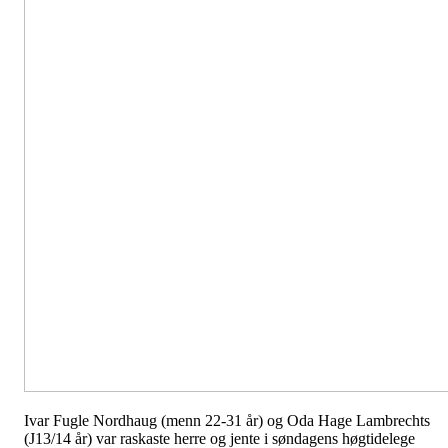
Ivar Fugle Nordhaug (menn 22-31 år) og Oda Hage Lambrechts
(J13/14 år) var raskaste herre og jente i søndagens høgtidelege