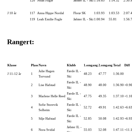
120
Noah Fugle
Jølster IL - Ski
1:16.65
1:14.32
2:30.
J 10 år
117
Anna Hippe Nordal
Florø SK
1:03.93
1:03.53
2:07.
119
Leah Emilie Fugle
Jølster IL - Ski
1:00.94
55.81
1:56.
Rangert:
Klasse
Plass
Navn
Klubb
1.omgang
2.omgang
Total
Diff
Julie Hagen
Førde IL -
J 11-12 år
1
48.23
47.77
1:36.00
Torvund
Ski
Førde IL -
2
Lise Hafstad
48.90
48.00
1:36.90
+0.9
Ski
Førde IL -
3
Marlene Helle Reed
47.75
49.35
1:37.10
+1.1
Ski
Sofie Storevik
Førde IL -
4
52.72
49.91
1:42.63
+6.6
Solheim
Ski
Førde IL -
5
Silje Hafstad
52.85
50.08
1:42.93
+6.9
Ski
Jølster IL -
6
Nora Svidal
55.03
52.08
1:47.11
+11.