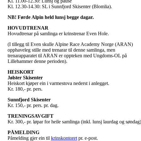
Kl. 11.00-12.30: Lunsj og pause
Kl. 12.30-14.30: SL i Sunnfjord Skisenter (Blomlia).
NB! Førde Alpin held lunsj begge dagar.
HOVUDTRENAR
Hovudtrenar på samlinga er krinstrenar Even Hole.
(I tillegg til Even skulle Alpine Race Academy Norge (ARAN)
opphaveleg stille med trenarar til denne samlinga, men
trenarapparatet til ARAN er oppteken med Ungdoms-OL på
Lillehammer denne perioden).
HEISKORT
Jølster Skisenter
Heiskort kjøper ein i varmestova nederst i anlegget.
Kr. 180,- pr. pers.
Sunnfjord Skisenter
Kr. 150,- pr. pers. pr. dag.
TRENINGSAVGIFT
Kr. 300,- pr. løpar for heile samlinga (inkl. lunsj laurdag og søndag)
PÅMELDING
Påmelding gjer ein til
krinskontoret
pr. e-post.