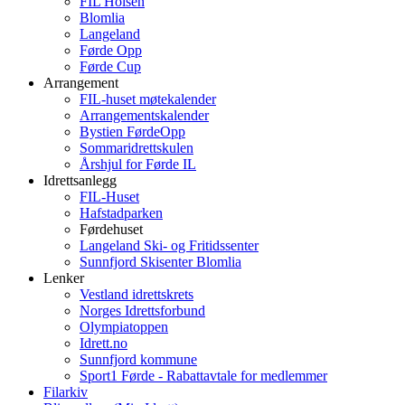
FIL Holsen
Blomlia
Langeland
Førde Opp
Førde Cup
Arrangement
FIL-huset møtekalender
Arrangementskalender
Bystien FørdeOpp
Sommaridrettskulen
Årshjul for Førde IL
Idrettsanlegg
FIL-Huset
Hafstadparken
Førdehuset
Langeland Ski- og Fritidssenter
Sunnfjord Skisenter Blomlia
Lenker
Vestland idrettskrets
Norges Idrettsforbund
Olympiatoppen
Idrett.no
Sunnfjord kommune
Sport1 Førde - Rabattavtale for medlemmer
Filarkiv