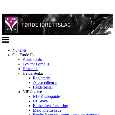
Veksle
navigasjon
Nyheiter
Om Førde IL
Kontaktinfo
Lov for Førde IL
Historikk
Heidersteikn
Reglement
Æresmedlemar
Heiderprisar
NIF diverse
NIF Klubbguide
NIF-lova
Barneidrettsforsikring
Meld idrettsskade
Forskrift om elektronisk medlemsregister