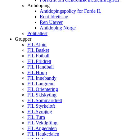
Antidoping
Antidopingspolicy for Førde IL
Rent Idrettslag
Ren Utøver
Antidoping Norge
Politiattest
Grupper
FIL Alpin
FIL Basket
FIL Fotball
FIL Friidrett
FIL Handball
FIL Hopp
FIL Innebandy
FIL Langrenn
FIL Orientering
FIL Skiskyting
FIL Sommaridrett
FIL Styrkeløft
FIL Symjing
FIL Turn
FIL Vektløfting
FIL Angedalen
FIL Haukedalen