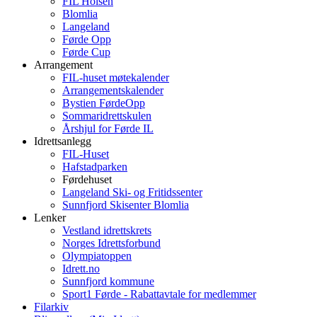
FIL Holsen
Blomlia
Langeland
Førde Opp
Førde Cup
Arrangement
FIL-huset møtekalender
Arrangementskalender
Bystien FørdeOpp
Sommaridrettskulen
Årshjul for Førde IL
Idrettsanlegg
FIL-Huset
Hafstadparken
Førdehuset
Langeland Ski- og Fritidssenter
Sunnfjord Skisenter Blomlia
Lenker
Vestland idrettskrets
Norges Idrettsforbund
Olympiatoppen
Idrett.no
Sunnfjord kommune
Sport1 Førde - Rabattavtale for medlemmer
Filarkiv