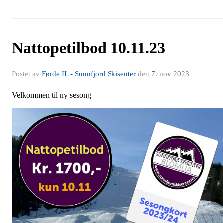
Nattopetilbod 10.11.23
Postet av
Førde IL - Sunnfjord Skisenter
den
7. nov 2023
Velkommen til ny sesong