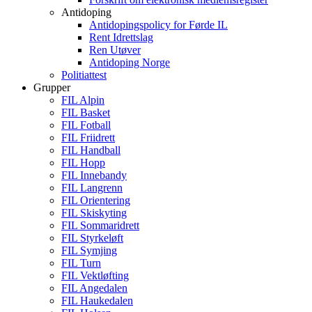
Antidoping
Antidopingspolicy for Førde IL
Rent Idrettslag
Ren Utøver
Antidoping Norge
Politiattest
Grupper
FIL Alpin
FIL Basket
FIL Fotball
FIL Friidrett
FIL Handball
FIL Hopp
FIL Innebandy
FIL Langrenn
FIL Orientering
FIL Skiskyting
FIL Sommaridrett
FIL Styrkeløft
FIL Symjing
FIL Turn
FIL Vektløfting
FIL Angedalen
FIL Haukedalen