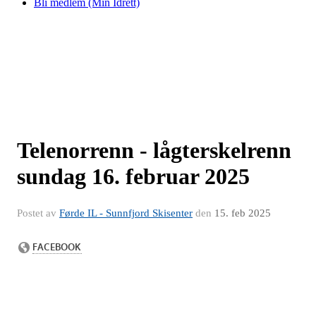
Bli medlem (Min Idrett)
Telenorrenn - lågterskelrenn
sundag 16. februar 2025
Postet av
Førde IL - Sunnfjord Skisenter
den
15. feb 2025