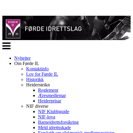
Veksle
navigasjon
Nyheiter
Om Førde IL
Kontaktinfo
Lov for Førde IL
Historikk
Heidersteikn
Reglement
Æresmedlemar
Heiderprisar
NIF diverse
NIF Klubbguide
NIF-lova
Barneidrettsforsikring
Meld idrettsskade
Forskrift om elektronisk medlemsregister