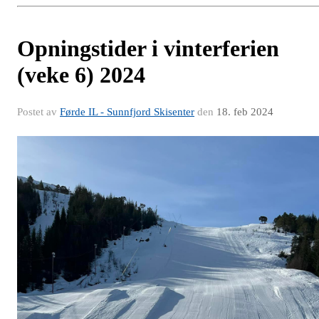
Opningstider i vinterferien
(veke 6) 2024
Postet av
Førde IL - Sunnfjord Skisenter
den
18. feb 2024