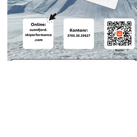
10.11.23 har vi nattopetilbud på sesongkort 2023/2024 til Kr 1700.
Kjøp online, Vipps 596202 eller til kontonr 3705.30.39627.