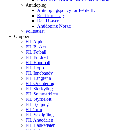
Antidoping
Antidopingspolicy for Førde IL
Rent Idrettslag
Ren Utøver
Antidoping Norge
Politiattest
Grupper
FIL Alpin
FIL Basket
FIL Fotball
FIL Friidrett
FIL Handball
FIL Hopp
FIL Innebandy
FIL Langrenn
FIL Orientering
FIL Skiskyting
FIL Sommaridrett
FIL Styrkeløft
FIL Symjing
FIL Turn
FIL Vektløfting
FIL Angedalen
FIL Haukedalen