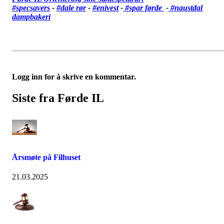
#specsavers
-
#dale rør
-
#enivest
-
#spar førde
-
#
naustdal
dampbakeri
Logg inn for å skrive en kommentar.
Siste fra Førde IL
Årsmøte på Filhuset
21.03.2025