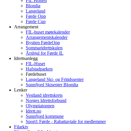
FIL Holsen
Blomlia
Langeland
Førde Opp
Førde Cup
Arrangement
FIL-huset møtekalender
Arrangementskalender
Bystien FørdeOpp
Sommaridrettskulen
Årshjul for Førde IL
Idrettsanlegg
FIL-Huset
Hafstadparken
Førdehuset
Langeland Ski- og Fritidssenter
Sunnfjord Skisenter Blomlia
Lenker
Vestland idrettskrets
Norges Idrettsforbund
Olympiatoppen
Idrett.no
Sunnfjord kommune
Sport1 Førde - Rabattavtale for medlemmer
Filarkiv