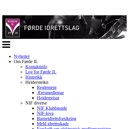
Veksle
navigasjon
Nyheiter
Om Førde IL
Kontaktinfo
Lov for Førde IL
Historikk
Heidersteikn
Reglement
Æresmedlemar
Heiderprisar
NIF diverse
NIF Klubbguide
NIF-lova
Barneidrettsforsikring
Meld idrettsskade
Forskrift om elektronisk medlemsregister