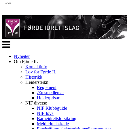
E-post
Veksle
navigasjon
Nyheiter
Om Førde IL
Kontaktinfo
Lov for Førde IL
Historikk
Heidersteikn
Reglement
Æresmedlemar
Heiderprisar
NIF diverse
NIF Klubbguide
NIF-lova
Barneidrettsforsikring
Meld idrettsskade
Forskrift om elektronisk medlemsregister