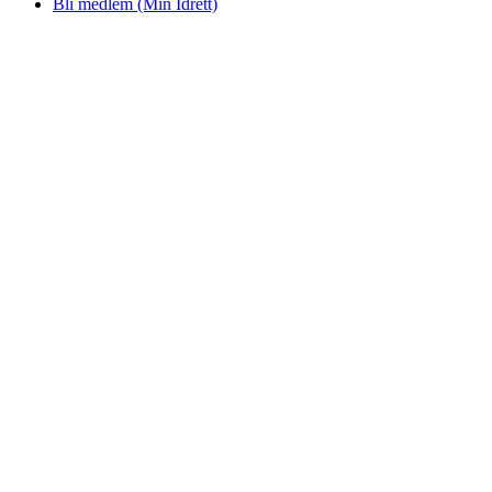
Bli medlem (Min Idrett)