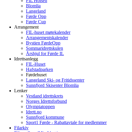
FIL Holsen
Blomlia
Langeland
Førde Opp
Førde Cup
Arrangement
FIL-huset møtekalender
Arrangementskalender
Bystien FørdeOpp
Sommaridrettskulen
Årshjul for Førde IL
Idrettsanlegg
FIL-Huset
Hafstadparken
Førdehuset
Langeland Ski- og Fritidssenter
Sunnfjord Skisenter Blomlia
Lenker
Vestland idrettskrets
Norges Idrettsforbund
Olympiatoppen
Idrett.no
Sunnfjord kommune
Sport1 Førde - Rabattavtale for medlemmer
Filarkiv