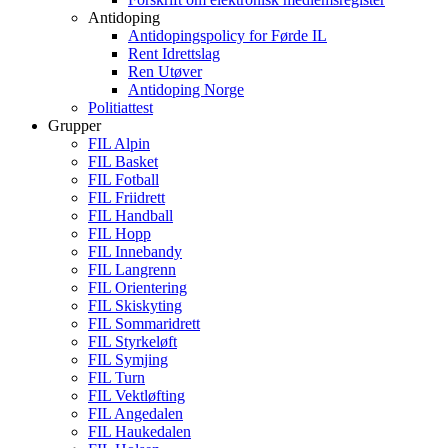
Antidoping
Antidopingspolicy for Førde IL
Rent Idrettslag
Ren Utøver
Antidoping Norge
Politiattest
Grupper
FIL Alpin
FIL Basket
FIL Fotball
FIL Friidrett
FIL Handball
FIL Hopp
FIL Innebandy
FIL Langrenn
FIL Orientering
FIL Skiskyting
FIL Sommaridrett
FIL Styrkeløft
FIL Symjing
FIL Turn
FIL Vektløfting
FIL Angedalen
FIL Haukedalen