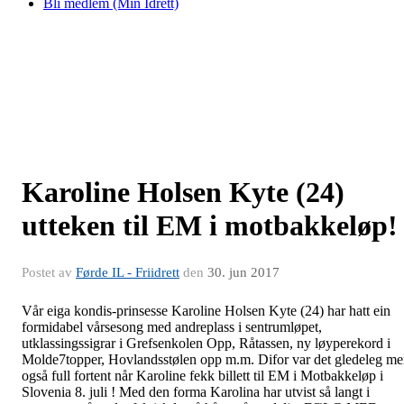
Bli medlem (Min Idrett)
Karoline Holsen Kyte (24)
utteken til EM i motbakkeløp!
Postet av
Førde IL - Friidrett
den
30. jun 2017
Vår eiga kondis-prinsesse Karoline Holsen Kyte (24) har hatt ein
formidabel vårsesong med andreplass i sentrumløpet,
utklassingssigrar i Grefsenkolen Opp, Råtassen, ny løyperekord i
Molde7topper, Hovlandsstølen opp m.m. Difor var det gledeleg m
også full fortent når Karoline fekk billett til EM i Motbakkeløp i
Slovenia 8. juli ! Med den forma Karolina har utvist så langt i