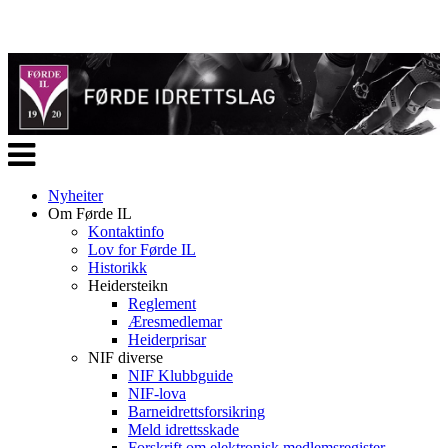
Veksle
navigasjon
Nyheiter
Om Førde IL
Kontaktinfo
Lov for Førde IL
Historikk
Heidersteikn
Reglement
Æresmedlemar
Heiderprisar
NIF diverse
NIF Klubbguide
NIF-lova
Barneidrettsforsikring
Meld idrettsskade
Forskrift om elektronisk medlemsregister