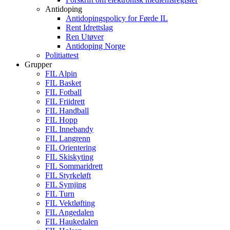
Antidoping
Antidopingspolicy for Førde IL
Rent Idrettslag
Ren Utøver
Antidoping Norge
Politiattest
Grupper
FIL Alpin
FIL Basket
FIL Fotball
FIL Friidrett
FIL Handball
FIL Hopp
FIL Innebandy
FIL Langrenn
FIL Orientering
FIL Skiskyting
FIL Sommaridrett
FIL Styrkeløft
FIL Symjing
FIL Turn
FIL Vektløfting
FIL Angedalen
FIL Haukedalen