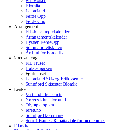
FIL Holsen
Blomlia
Langeland
Førde Opp
Førde Cup
Arrangement
FIL-huset møtekalender
Arrangementskalender
Bystien FørdeOpp
Sommaridrettskulen
Årshjul for Førde IL
Idrettsanlegg
FIL-Huset
Hafstadparken
Førdehuset
Langeland Ski- og Fritidssenter
Sunnfjord Skisenter Blomlia
Lenker
Vestland idrettskrets
Norges Idrettsforbund
Olympiatoppen
Idrett.no
Sunnfjord kommune
Sport1 Førde - Rabattavtale for medlemmer
Filarkiv