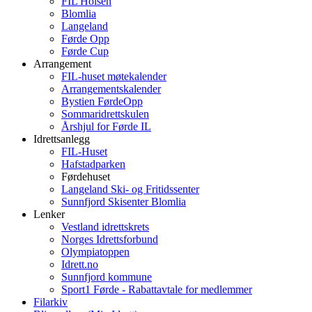
FIL Holsen
Blomlia
Langeland
Førde Opp
Førde Cup
Arrangement
FIL-huset møtekalender
Arrangementskalender
Bystien FørdeOpp
Sommaridrettskulen
Årshjul for Førde IL
Idrettsanlegg
FIL-Huset
Hafstadparken
Førdehuset
Langeland Ski- og Fritidssenter
Sunnfjord Skisenter Blomlia
Lenker
Vestland idrettskrets
Norges Idrettsforbund
Olympiatoppen
Idrett.no
Sunnfjord kommune
Sport1 Førde - Rabattavtale for medlemmer
Filarkiv