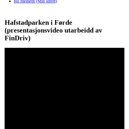
Bli medlem (Min Idrett)
Hafstadparken i Førde
(presentasjonsvideo utarbeidd av
FinDriv)