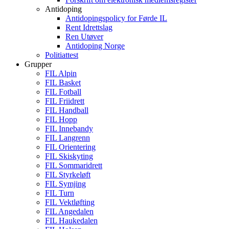
Antidoping
Antidopingspolicy for Førde IL
Rent Idrettslag
Ren Utøver
Antidoping Norge
Politiattest
Grupper
FIL Alpin
FIL Basket
FIL Fotball
FIL Friidrett
FIL Handball
FIL Hopp
FIL Innebandy
FIL Langrenn
FIL Orientering
FIL Skiskyting
FIL Sommaridrett
FIL Styrkeløft
FIL Symjing
FIL Turn
FIL Vektløfting
FIL Angedalen
FIL Haukedalen