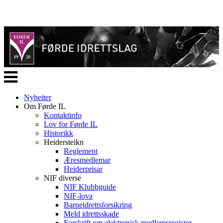
Veksle
navigasjon
Nyheiter
Om Førde IL
Kontaktinfo
Lov for Førde IL
Historikk
Heidersteikn
Reglement
Æresmedlemar
Heiderprisar
NIF diverse
NIF Klubbguide
NIF-lova
Barneidrettsforsikring
Meld idrettsskade
Forskrift om elektronisk medlemsregister