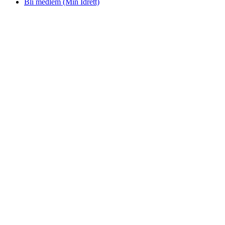
Bli medlem (Min Idrett)