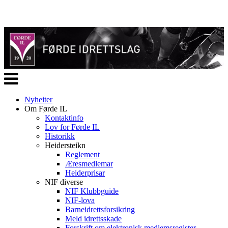
Veksle
navigasjon
Nyheiter
Om Førde IL
Kontaktinfo
Lov for Førde IL
Historikk
Heidersteikn
Reglement
Æresmedlemar
Heiderprisar
NIF diverse
NIF Klubbguide
NIF-lova
Barneidrettsforsikring
Meld idrettsskade
Forskrift om elektronisk medlemsregister