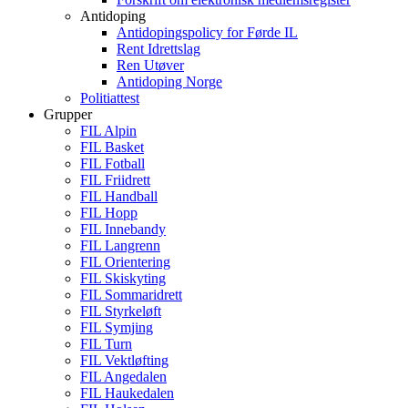
Antidoping
Antidopingspolicy for Førde IL
Rent Idrettslag
Ren Utøver
Antidoping Norge
Politiattest
Grupper
FIL Alpin
FIL Basket
FIL Fotball
FIL Friidrett
FIL Handball
FIL Hopp
FIL Innebandy
FIL Langrenn
FIL Orientering
FIL Skiskyting
FIL Sommaridrett
FIL Styrkeløft
FIL Symjing
FIL Turn
FIL Vektløfting
FIL Angedalen
FIL Haukedalen