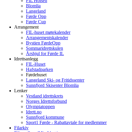
FIL Holsen
Blomlia
Langeland
Førde Opp
Førde Cup
Arrangement
FIL-huset møtekalender
Arrangementskalender
Bystien FørdeOpp
Sommaridrettskulen
Årshjul for Førde IL
Idrettsanlegg
FIL-Huset
Hafstadparken
Førdehuset
Langeland Ski- og Fritidssenter
Sunnfjord Skisenter Blomlia
Lenker
Vestland idrettskrets
Norges Idrettsforbund
Olympiatoppen
Idrett.no
Sunnfjord kommune
Sport1 Førde - Rabattavtale for medlemmer
Filarkiv