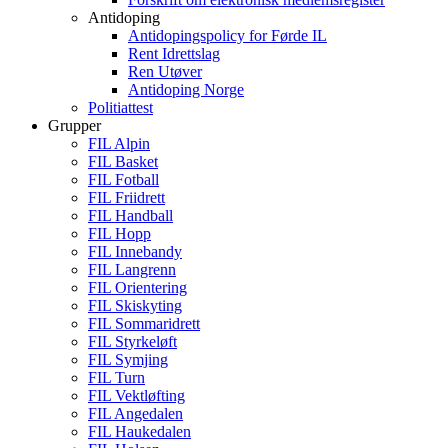
Antidoping
Antidopingspolicy for Førde IL
Rent Idrettslag
Ren Utøver
Antidoping Norge
Politiattest
Grupper
FIL Alpin
FIL Basket
FIL Fotball
FIL Friidrett
FIL Handball
FIL Hopp
FIL Innebandy
FIL Langrenn
FIL Orientering
FIL Skiskyting
FIL Sommaridrett
FIL Styrkeløft
FIL Symjing
FIL Turn
FIL Vektløfting
FIL Angedalen
FIL Haukedalen