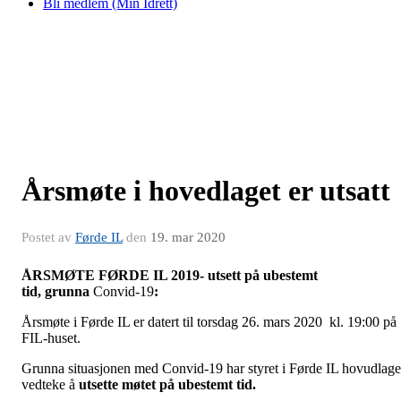
Bli medlem (Min Idrett)
Årsmøte i hovedlaget er utsatt
Postet av
Førde IL
den
19. mar 2020
ÅRSMØTE FØRDE IL 2019- utsett på ubestemt
tid,
grunna
Convid-19
:
Årsmøte i Førde IL er datert til torsdag 26. mars 2020 kl. 19:00 på
FIL-huset.
Grunna situasjonen med Convid-19 har styret i Førde IL hovudlage
vedteke å
utsette møtet på ubestemt tid.