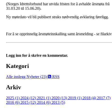
(Norges Idrettsforbund har utvida fristen for å avhalde årsmøta frå
31.03.20 til 15.06.20).
Ny møtedato vil bli publisert straks nødvendig avklaring føreligg.
For å se opprinnelig årsmøteinnkalling samt årsmelding - se filarkiv
Logg inn for å skrive en kommentar.
Kategori
Alle innlegg
Nyheter (23)
RSS
Arkiv
2025 (1)
2024 (12)
2021 (1)
2020 (13)
2019 (1)
2018 (4)
2017 (7)
2016 (6)
2015 (12)
2014 (6)
2013 (5)