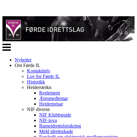
Veksle
navigasjon
Nyheiter
Om Førde IL
Kontaktinfo
Lov for Førde IL
Historikk
Heidersteikn
Reglement
Æresmedlemar
Heiderprisar
NIF diverse
NIF Klubbguide
NIF-lova
Barneidrettsforsikring
Meld idrettsskade
Forskrift om elektronisk medlemsregister