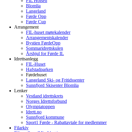
FIL Holsen
Blomlia
Langeland
Førde Opp
Førde Cup
Arrangement
FIL-huset møtekalender
Arrangementskalender
Bystien FørdeOpp
Sommaridrettskulen
Årshjul for Førde IL
Idrettsanlegg
FIL-Huset
Hafstadparken
Førdehuset
Langeland Ski- og Fritidssenter
Sunnfjord Skisenter Blomlia
Lenker
Vestland idrettskrets
Norges Idrettsforbund
Olympiatoppen
Idrett.no
Sunnfjord kommune
Sport1 Førde - Rabattavtale for medlemmer
Filarkiv