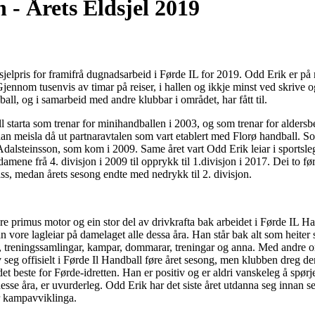
 - Årets Eldsjel 2019
sjelpris for framifrå dugnadsarbeid i Førde IL for 2019. Odd Erik er p
jennom tusenvis av timar på reiser, i hallen og ikkje minst ved skrive 
all, og i samarbeid med andre klubbar i området, har fått til.
 starta som trenar for minihandballen i 2003, og som trenar for aldersbe
 han meisla då ut partnaravtalen som vart etablert med Florø handball. S
 Adalsteinsson, som kom i 2009. Same året vart Odd Erik leiar i sportsle
mene frå 4. divisjon i 2009 til opprykk til 1.divisjon i 2017. Dei to førs
lass, medan årets sesong endte med nedrykk til 2. divisjon.
re primus motor og ein stor del av drivkrafta bak arbeidet i Førde IL Ha
n vore lagleiar på damelaget alle dessa åra. Han står bak alt som heiter 
er, treningssamlingar, kampar, dommarar, treningar og anna. Med andre or
v seg offisielt i Førde Il Handball føre året sesong, men klubben dreg d
det beste for Førde-idretten. Han er positiv og er aldri vanskeleg å spø
se åra, er uvurderleg. Odd Erik har det siste året utdanna seg innan sek
ar kampavviklinga.