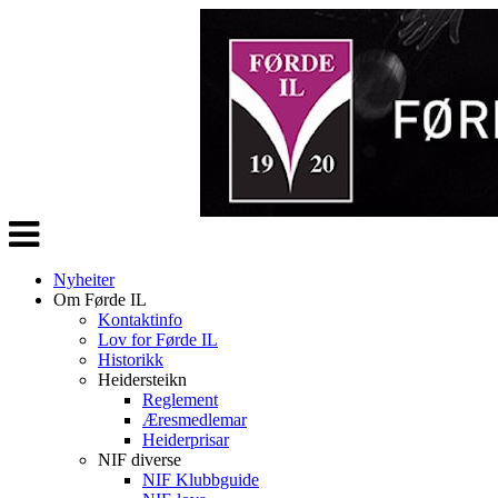
Veksle
navigasjon
Nyheiter
Om Førde IL
Kontaktinfo
Lov for Førde IL
Historikk
Heidersteikn
Reglement
Æresmedlemar
Heiderprisar
NIF diverse
NIF Klubbguide