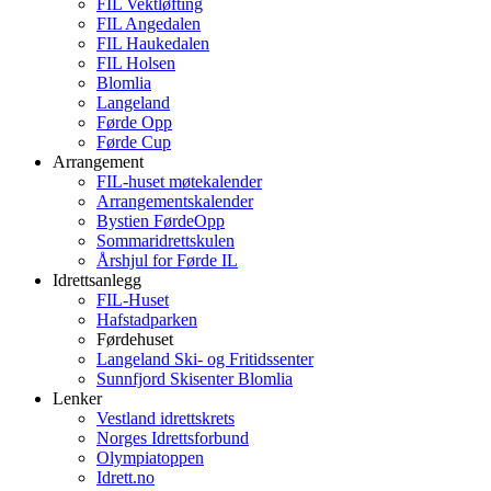
FIL Vektløfting
FIL Angedalen
FIL Haukedalen
FIL Holsen
Blomlia
Langeland
Førde Opp
Førde Cup
Arrangement
FIL-huset møtekalender
Arrangementskalender
Bystien FørdeOpp
Sommaridrettskulen
Årshjul for Førde IL
Idrettsanlegg
FIL-Huset
Hafstadparken
Førdehuset
Langeland Ski- og Fritidssenter
Sunnfjord Skisenter Blomlia
Lenker
Vestland idrettskrets
Norges Idrettsforbund
Olympiatoppen
Idrett.no