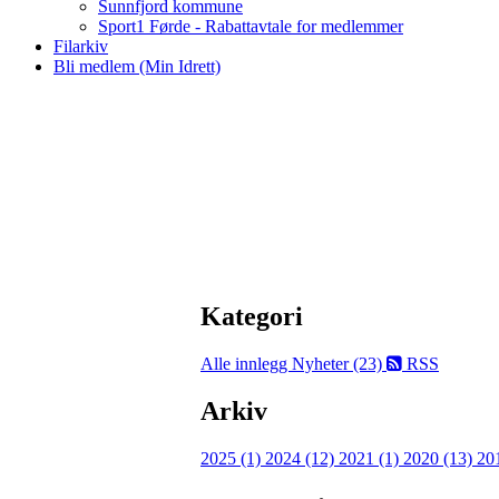
Sunnfjord kommune
Sport1 Førde - Rabattavtale for medlemmer
Filarkiv
Bli medlem (Min Idrett)
Kategori
Alle innlegg
Nyheter (23)
RSS
Arkiv
2025 (1)
2024 (12)
2021 (1)
2020 (13)
20