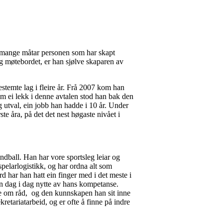
å mange måtar personen som har skapt
og møtebordet, er han sjølve skaparen av
stemte lag i fleire år. Frå 2007 kom han
om ei lekk i denne avtalen stod han bak den
g utval, ein jobb han hadde i 10 år. Under
te åra, på det det nest høgaste nivået i
ndball. Han har vore sportsleg leiar og
spelarlogistikk, og har ordna alt som
d har han hatt ein finger med i det meste i
en dag i dag nytte av hans kompetanse.
rje om råd, og den kunnskapen han sit inne
retariatarbeid, og er ofte å finne på indre