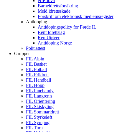
NIF-lova
Barneidrettsforsikring
Meld idrettsskade
Forskrift om elektronisk medlemsregister
Antidoping
Antidopingspolicy for Førde IL
Rent Idrettslag
Ren Utøver
Antidoping Norge
Politiattest
Grupper
FIL Alpin
FIL Basket
FIL Fotball
FIL Friidrett
FIL Handball
FIL Hopp
FIL Innebandy
FIL Langrenn
FIL Orientering
FIL Skiskyting
FIL Sommaridrett
FIL Styrkeløft
FIL Symjing
FIL Turn