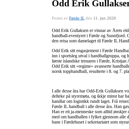
Odd Erik Gullaksen
Postet av
Førde IL
den
11. jun 2020
Odd Erik Gullaksen er vinnar av Årets eld
handball-eventyret i Førde og Sunnfjord. G
den reisa som damelaget til Førde IL Handb
Odd Erik sitt engasjement i Førde Handball
inn i sportsleg utval i handballgruppa, og
første islandske trenaren i Førde, Kristjan
Odd Erik sitt «regime» avanserte handballda
norsk topphandball, resulterte i 8. og 7. p
I alle desse åra har Odd-Erik Gullaksen vo
delteke på styremøta, og ikkje minst har ha
handlar om logistikk rundt laget. Frå reis
Førde IL handball i alle desse åra. Han ga
Han er eit ja-menneske som alltid ønskjer 
med om handballen i fylket gjennom alle des
bane i Førdehuset i sekretariatet som styr