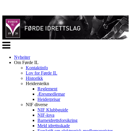
Veksle
navigasjon
Nyheiter
Om Førde IL
Kontaktinfo
Lov for Førde IL
Historikk
Heidersteikn
Reglement
Æresmedlemar
Heiderprisar
NIF diverse
NIF Klubbguide
NIF-lova
Barneidrettsforsikring
Meld idrettsskade
Forskrift om elektronisk medlemsregister