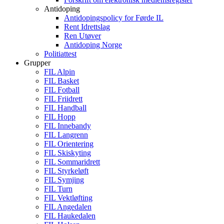
Antidoping
Antidopingspolicy for Førde IL
Rent Idrettslag
Ren Utøver
Antidoping Norge
Politiattest
Grupper
FIL Alpin
FIL Basket
FIL Fotball
FIL Friidrett
FIL Handball
FIL Hopp
FIL Innebandy
FIL Langrenn
FIL Orientering
FIL Skiskyting
FIL Sommaridrett
FIL Styrkeløft
FIL Symjing
FIL Turn
FIL Vektløfting
FIL Angedalen
FIL Haukedalen