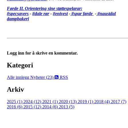
Førde IL Orientering sine støttespelarar:
#specsavers
-
#dale rør
-
#enivest
-
#spar førde
-
#
naustdal
dampbakeri
Logg inn for å skrive en kommentar.
Kategori
Alle innlegg
Nyheter (23)
RSS
Arkiv
2025 (1)
2024 (12)
2021 (1)
2020 (13)
2019 (1)
2018 (4)
2017 (7)
2016 (6)
2015 (12)
2014 (6)
2013 (5)