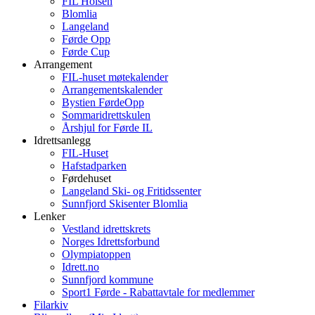
FIL Holsen
Blomlia
Langeland
Førde Opp
Førde Cup
Arrangement
FIL-huset møtekalender
Arrangementskalender
Bystien FørdeOpp
Sommaridrettskulen
Årshjul for Førde IL
Idrettsanlegg
FIL-Huset
Hafstadparken
Førdehuset
Langeland Ski- og Fritidssenter
Sunnfjord Skisenter Blomlia
Lenker
Vestland idrettskrets
Norges Idrettsforbund
Olympiatoppen
Idrett.no
Sunnfjord kommune
Sport1 Førde - Rabattavtale for medlemmer
Filarkiv