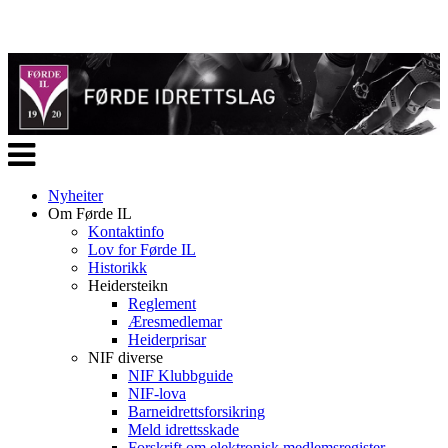
Veksle
navigasjon
Nyheiter
Om Førde IL
Kontaktinfo
Lov for Førde IL
Historikk
Heidersteikn
Reglement
Æresmedlemar
Heiderprisar
NIF diverse
NIF Klubbguide
NIF-lova
Barneidrettsforsikring
Meld idrettsskade
Forskrift om elektronisk medlemsregister