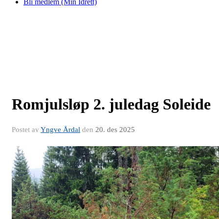
Bli medlem (Min Idrett)
Romjulsløp 2. juledag Soleide
Postet av
Yngve Årdal
den
20. des 2025