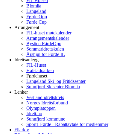
FIL Holsen
Blomlia
Langeland
Førde Opp
Førde Cup
Arrangement
FIL-huset møtekalender
Arrangementskalender
Bystien FørdeOpp
Sommaridrettskulen
Årshjul for Førde IL
Idrettsanlegg
FIL-Huset
Hafstadparken
Førdehuset
Langeland Ski- og Fritidssenter
Sunnfjord Skisenter Blomlia
Lenker
Vestland idrettskrets
Norges Idrettsforbund
Olympiatoppen
Idrett.no
Sunnfjord kommune
Sport1 Førde - Rabattavtale for medlemmer
Filarkiv