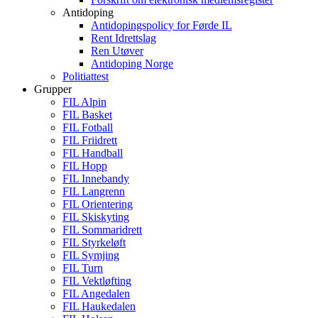
Antidoping
Antidopingspolicy for Førde IL
Rent Idrettslag
Ren Utøver
Antidoping Norge
Politiattest
Grupper
FIL Alpin
FIL Basket
FIL Fotball
FIL Friidrett
FIL Handball
FIL Hopp
FIL Innebandy
FIL Langrenn
FIL Orientering
FIL Skiskyting
FIL Sommaridrett
FIL Styrkeløft
FIL Symjing
FIL Turn
FIL Vektløfting
FIL Angedalen
FIL Haukedalen