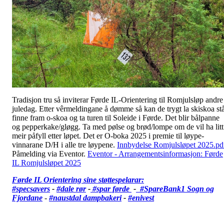
Tradisjon tru så inviterar Førde IL-Orientering til Romjulsløp andre
juledag. Etter vêrmeldingane å dømme så kan de trygt la skiskoa stå
finne fram o-skoa og ta turen til Soleide i Førde. Det blir bålpanne
og pepperkake/gløgg. Ta med pølse og brød/lompe om de vil ha litt
meir påfyll etter løpet. Det er O-boka 2025 i premie til løype-
vinnarane D/H i alle tre løypene.
Innbydelse Romjulsløpet 2025.pd
Påmelding via Eventor.
Eventor - Arrangementsinformasjon: Førde
IL Romjulsløpet 2025
Førde IL Orientering sine støttespelarar:
#specsavers
-
#dale rør
-
#spar førde
-
#SpareBank1 Sogn og
Fjordane
-
#
naustdal dampbakeri
-
#enivest