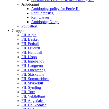
Antidoping
Antidopingspolicy for Førde IL
Rent Idrettslag
Ren Utøver
Antidoping Norge
Politiattest
Grupper
FIL Alpin
FIL Basket
FIL Fotball
FIL Friidrett
FIL Handball
FIL Hopp
FIL Innebandy
FIL Langrenn
FIL Orientering
FIL Skiskyting
FIL Sommaridrett
FIL Styrkeløft
FIL Symjing
FIL Turn
FIL Vektløfting
FIL Angedalen
FIL Haukedalen