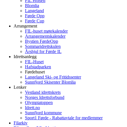
FIL Holsen
Blomlia
Langeland
Førde Opp
Førde Cup
Arrangement
FIL-huset møtekalender
Arrangementskalender
Bystien FørdeOpp
Sommaridrettskulen
Årshjul for Førde IL
Idrettsanlegg
FIL-Huset
Hafstadparken
Førdehuset
Langeland Ski- og Fritidssenter
Sunnfjord Skisenter Blomlia
Lenker
Vestland idrettskrets
Norges Idrettsforbund
Olympiatoppen
Idrett.no
Sunnfjord kommune
Sport1 Førde - Rabattavtale for medlemmer
Filarkiv