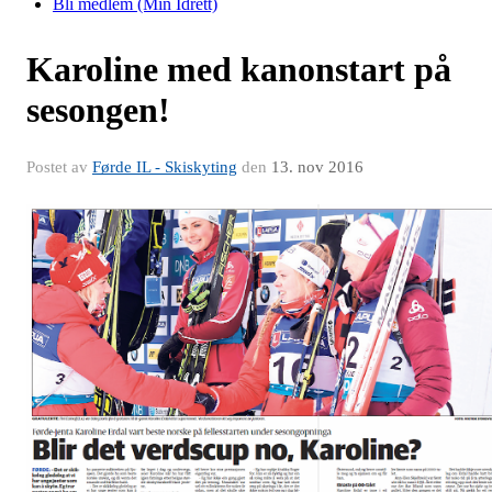
Bli medlem (Min Idrett)
Karoline med kanonstart på
sesongen!
Postet av
Førde IL - Skiskyting
den
13. nov 2016