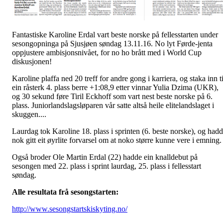
Fantastiske Karoline Erdal vart beste norske på fellesstarten under
sesongopninga på Sjusjøen søndag 13.11.16. No lyt Førde-jenta
oppjustere ambisjonsnivået, for no ho brått med i World Cup
diskusjonen!
Karoline plaffa ned 20 treff for andre gong i karriera, og staka inn ti
ein råsterk 4. plass berre +1:08,9 etter vinnar Yulia Dzima (UKR),
og 30 sekund føre Tiril Eckhoff som vart nest beste norske på 6.
plass. Juniorlandslagsløparen vår satte altså heile elitelandslaget i
skuggen....
Laurdag tok Karoline 18. plass i sprinten (6. beste norske), og had
nok gitt eit øyrlite forvarsel om at noko større kunne vere i emning.
Også broder Ole Martin Erdal (22) hadde ein knalldebut på
sesongen med 22. plass i sprint laurdag, 25. plass i fellesstart
søndag.
Alle resultata frå sesongstarten:
http://www.sesongstartskiskyting.no/