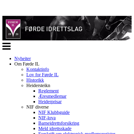
Veksle
navigasjon
Nyheiter
Om Førde IL
Kontaktinfo
Lov for Førde IL
Historikk
Heidersteikn
Reglement
Æresmedlemar
Heiderprisar
NIF diverse
NIF Klubbguide
NIF-lova
Barneidrettsforsikring
Meld idrettsskade
Forskrift om elektronisk medlemsregister