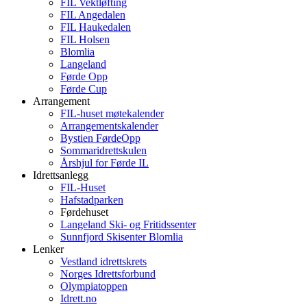
FIL Vektløfting
FIL Angedalen
FIL Haukedalen
FIL Holsen
Blomlia
Langeland
Førde Opp
Førde Cup
Arrangement
FIL-huset møtekalender
Arrangementskalender
Bystien FørdeOpp
Sommaridrettskulen
Årshjul for Førde IL
Idrettsanlegg
FIL-Huset
Hafstadparken
Førdehuset
Langeland Ski- og Fritidssenter
Sunnfjord Skisenter Blomlia
Lenker
Vestland idrettskrets
Norges Idrettsforbund
Olympiatoppen
Idrett.no