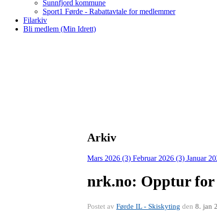
Sunnfjord kommune
Sport1 Førde - Rabattavtale for medlemmer
Filarkiv
Bli medlem (Min Idrett)
Arkiv
Mars 2026 (3)
Februar 2026 (3)
Januar 20
nrk.no: Opptur for
Postet av
Førde IL - Skiskyting
den
8. jan