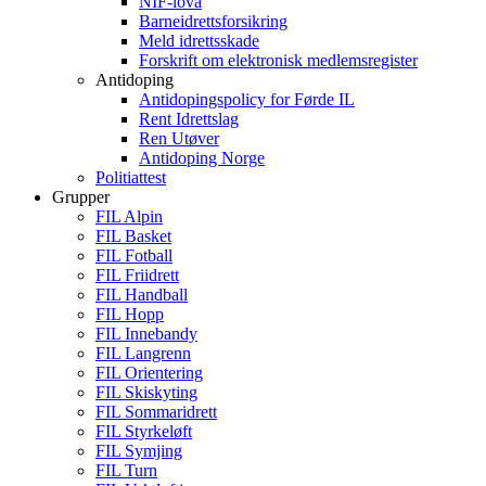
NIF-lova
Barneidrettsforsikring
Meld idrettsskade
Forskrift om elektronisk medlemsregister
Antidoping
Antidopingspolicy for Førde IL
Rent Idrettslag
Ren Utøver
Antidoping Norge
Politiattest
Grupper
FIL Alpin
FIL Basket
FIL Fotball
FIL Friidrett
FIL Handball
FIL Hopp
FIL Innebandy
FIL Langrenn
FIL Orientering
FIL Skiskyting
FIL Sommaridrett
FIL Styrkeløft
FIL Symjing
FIL Turn