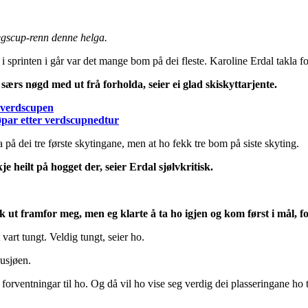
gscup-renn denne helga.
 sprinten i går var det mange bom på dei fleste. Karoline Erdal takla fo
 særs nøgd med ut frå forholda, seier ei glad skiskyttarjente.
i verdscupen
øpar etter verdscupnedtur
ra på dei tre første skytingane, men at ho fekk tre bom på siste skyting.
je heilt på hogget der, seier Erdal sjølvkritisk.
 ut framfor meg, men eg klarte å ta ho igjen og kom først i mål, fo
vart tungt. Veldig tungt, seier ho.
orventningar til ho. Og då vil ho vise seg verdig dei plasseringane ho ti