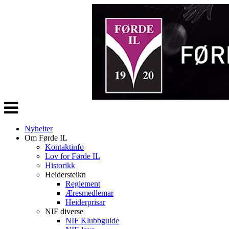
Veksle
navigasjon
Nyheiter
Om Førde IL
Kontaktinfo
Lov for Førde IL
Historikk
Heidersteikn
Reglement
Æresmedlemar
Heiderprisar
NIF diverse
NIF Klubbguide