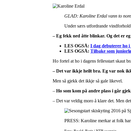
GLAD: Karoline Erdal vann to nore
Under særs utfordrande vindforhold i
– Eg fekk ned åtte blinkar. Og det er eg
LES OGSÅ:
I dag debuterer ho 
LES OGSÅ:
Tilbake som juniorl
Ho fortel at ho i dagens fellesstart skaut b
– Det var ikkje heilt bra. Eg var nok ikk
Men så gjekk det ikkje så gale likevel.
–
Ho som kom på andre plass i går gjekk
– Det var veldig moro å klare det. Men det 
PRESS: Karoline merkar at folk har f
Foto: Roald, Berit / NTB scanpix