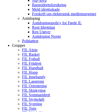
NIF-lova
Barneidrettsforsikring
Meld idrettsskade
Forskrift om elektronisk medlemsregister
Antidoping
Antidopingspolicy for Førde IL
Rent Idrettslag
Ren Utøver
Antidoping Norge
Politiattest
Grupper
FIL Alpin
FIL Basket
FIL Fotball
FIL Friidrett
FIL Handball
FIL Hopp
FIL Innebandy
FIL Langrenn
FIL Orientering
FIL Skiskyting
FIL Sommaridrett
FIL Styrkeløft
FIL Symjing
FIL Turn