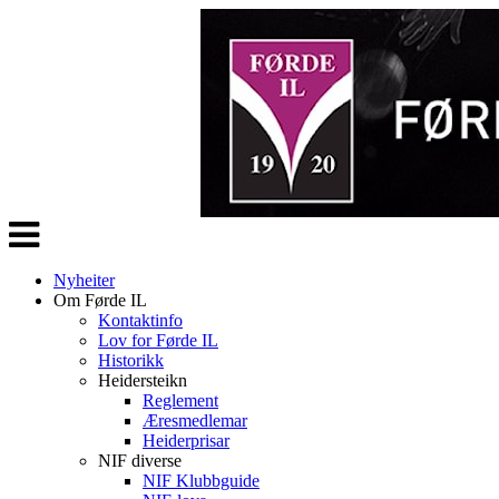
Veksle
navigasjon
Nyheiter
Om Førde IL
Kontaktinfo
Lov for Førde IL
Historikk
Heidersteikn
Reglement
Æresmedlemar
Heiderprisar
NIF diverse
NIF Klubbguide