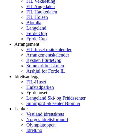
FIL Vektløfting
FIL Angedalen
FIL Haukedalen
FIL Holsen
Blomlia
Langeland
Førde Opp
Førde Cup
Arrangement
FIL-huset møtekalender
Arrangementskalender
Bystien FørdeOpp
Sommaridrettskulen
Årshjul for Førde IL
Idrettsanlegg
FIL-Huset
Hafstadparken
Førdehuset
Langeland Ski- og Fritidssenter
Sunnfjord Skisenter Blomlia
Lenker
Vestland idrettskrets
Norges Idrettsforbund
Olympiatoppen
Idrett.no