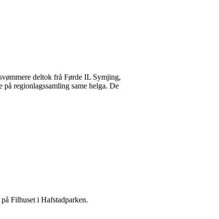
 svømmere deltok frå Førde IL Symjing,
e på regionlagssamling same helga. De
e på Filhuset i Hafstadparken.