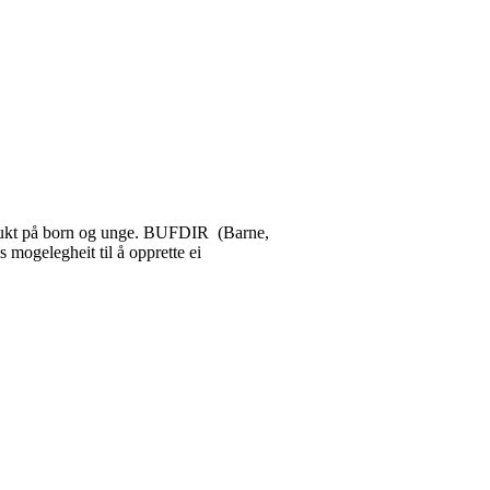
 brukt på born og unge. BUFDIR (Barne,
s mogelegheit til å opprette ei