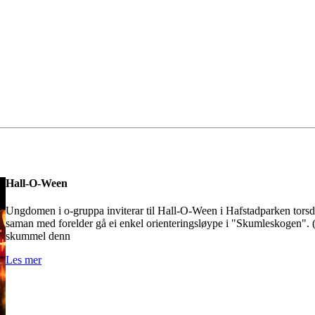
Hall-O-Ween
Ungdomen i o-gruppa inviterar til Hall-O-Ween i Hafstadparken torsd
saman med forelder gå ei enkel orienteringsløype i "Skumleskogen". 
skummel denn
Les mer