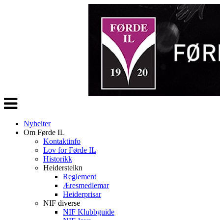
Veksle
navigasjon
Nyheiter
Om Førde IL
Kontaktinfo
Lov for Førde IL
Historikk
Heidersteikn
Reglement
Æresmedlemar
Heiderprisar
NIF diverse
NIF Klubbguide