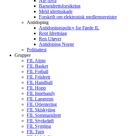
NIF-lova
Barneidrettsforsikring
Meld idrettsskade
Forskrift om elektronisk medlemsregister
Antidoping
Antidopingspolicy for Førde IL
Rent Idrettslag
Ren Utøver
Antidoping Norge
Politiattest
Grupper
FIL Alpin
FIL Basket
FIL Fotball
FIL Friidrett
FIL Handball
FIL Hopp
FIL Innebandy
FIL Langrenn
FIL Orientering
FIL Skiskyting
FIL Sommaridrett
FIL Styrkeløft
FIL Symjing
FIL Turn