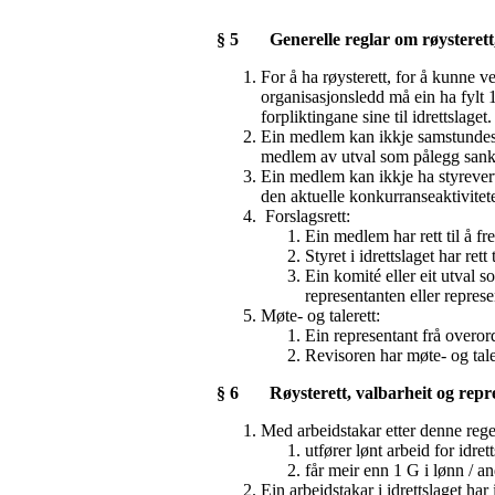
§ 5 Generelle reglar om røysterett, 
For å ha røysterett, for å kunne v
organisasjonsledd må ein ha fylt 
forpliktingane sine til idrettslaget
Ein medlem kan ikkje samstundes ha
medlem av utval som pålegg sank
Ein medlem kan ikkje ha styreverv 
den aktuelle konkurranseaktiviteten
Forslagsrett:
Ein medlem har rett til å fre
Styret i idrettslaget har rett
Ein komité eller eit utval s
representanten eller represe
Møte- og talerett:
Ein representant frå overord
Revisoren har møte- og tal
§ 6 Røysterett, valbarheit og repre
Med arbeidstakar etter denne reg
utfører lønt arbeid for idre
får meir enn 1 G i lønn / an
Ein arbeidstakar i idrettslaget har 