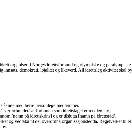
ve idrett organisert i Norges idrettsforbund og olympiske og paralympisk
ig innsats, demokrati, lojalitet og likeverd. All idrettsleg aktivitet skal
rittståande med berre personlege medlemmer.
på særforbundet/særforbunda som idrettslaget er medlem av].
nom [namn på idrettskrins] og er tilslutta [namn på idrettsråd].
erket og vedtaka til dei overordna organisasjonsledda. Regelverket til N
 lov.