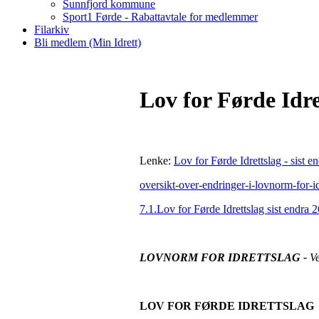
Sunnfjord kommune
Sport1 Førde - Rabattavtale for medlemmer
Filarkiv
Bli medlem (Min Idrett)
Lov for Førde Idret
Lenke:
Lov for Førde Idrettslag - sist 
oversikt-over-endringer-i-lovnorm-for-id
7.1.Lov for Førde Idrettslag sist endra
LOVNORM FOR IDRETTSLAG -
Ve
LOV FOR FØRDE IDRETTSLAG