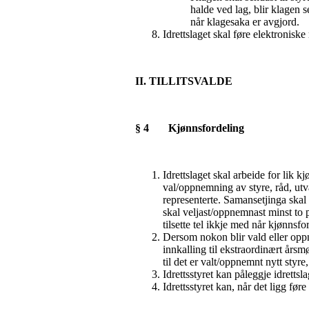
halde ved lag, blir klagen se
når klagesaka er avgjord.
Idrettslaget skal føre elektroniske
II. TILLITSVALDE
§ 4 Kjønnsfordeling
Idrettslaget skal arbeide for lik 
val/oppnemning av styre, råd, utv
representerte. Samansetjinga ska
skal veljast/oppnemnast minst to 
tilsette tel ikkje med når kjønnsfo
Dersom nokon blir vald eller oppne
innkalling til ekstraordinært årsmø
til det er valt/oppnemnt nytt styre
Idrettsstyret kan påleggje idretts
Idrettsstyret kan, når det ligg før