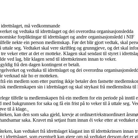
p i idrettslaget, må vedkommande
verket og vedtaka til idrettslaget og dei overordna organisasjonsledda
nomiske forpliktingar til idrettslaget og andre organisasjonsledd i NIF
e tilfelle nekte ein person medlemskap. Før det blir gjort vedtak, skal p
l å uttale seg. Vedtaket skal vere skriftleg og grunngjeve, og det skal in
n tre veker etter at det er motteke. Klagen skal sendast til styret i idrett
de ved lag, blir klagen send til idrettskrinsen innan to veker.
 gyldig frå den dagen kontingent er betalt.
elverket og vedtaka til idrettslaget og dei overordna organisasjonsled
får verknad når ho er motteken.
 frå ein medlem som etter purring ikkje betaler den fastsette medlemsk
isk medlemskapen sin i idrettslaget og skal strykast frå medlemslista til 
ærlege tilfelle ta medlemskapen frå ein medlem for ein periode på inntil eit
ed bakgrunnen for saka og få ein frist på to veker til å uttale seg. Ved
ve til å klage.
teken, kan den som saka gjeld, krevje at ordinært/ekstraordinært årsmøt
t handsamar saka. Kravet må setjast fram innan éi veke etter at vedtaket 
eken, kan vedtaket frå idrettslaget klagast inn til idrettskrinsen innan tr
et i idrettslaget, som eventuelt kan gjere om på vedtaket dersom det er gj