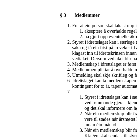
§ 3 Medlemmer
For at ein person skal takast op
akseptere å overhalde regel
ha gjort opp eventuelle øko
Styret i idrettslaget kan i særleg
saka og få ein frist på to veker ti
klagast inn til idrettskrinsen inna
vedtaket. Dersom vedtaket blir hal
Medlemskap i idrettslaget er først
Medlemmen pliktar å overhalde reg
Utmelding skal skje skriftleg og 
Idrettslaget kan ta medlemskapen
kontingent for to år, taper automat
Styret i idrettslaget kan i s
vedkommande gjerast kjend m
og det skal informere om hø
Når ein medlemskap blir frå
vere til stades når årsmøte
innan éin månad.
Når ein medlemskap blir fråt
Klagen skal sendast til styr