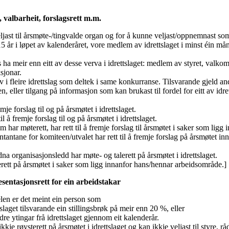
valbarheit, forslagsrett m.m.
eljast til årsmøte-/tingvalde organ og for å kunne veljast/oppnemnast som
15 år i løpet av kalenderåret, vore medlem av idrettslaget i minst éin 
.
 meir enn eitt av desse verva i idrettslaget: medlem av styret, valkomit
sjonar.
i fleire idrettslag som deltek i same konkurranse. Tilsvarande gjeld and
, eller tilgang på informasjon som kan brukast til fordel for eitt av idre
mje forslag til og på årsmøtet i idrettslaget.
 til å fremje forslag til og på årsmøtet i idrettslaget.
om har møterett, har rett til å fremje forslag til årsmøtet i saker som lig
ntantane for komiteen/utvalet har rett til å fremje forslag på årsmøtet i
na organisasjonsledd har møte- og talerett på årsmøtet i idrettslaget.
erett på årsmøtet i saker som ligg innanfor hans/hennar arbeidsområde.]
sentasjonsrett for ein arbeidstakar
elen er det meint ein person som
ttslaget tilsvarande ein stillingsbrøk på meir enn 20 %, eller
dre ytingar frå idrettslaget gjennom eit kalenderår.
ikkje røysterett på årsmøtet i idrettslaget og kan ikkje veljast til styre, råd