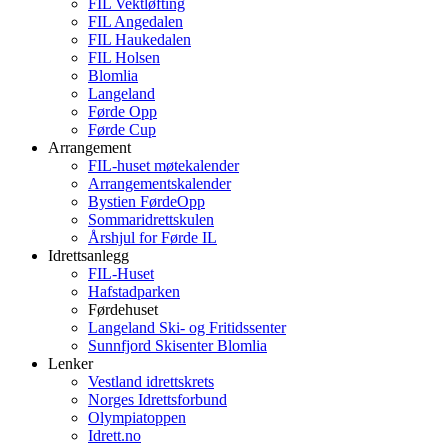
FIL Vektløfting
FIL Angedalen
FIL Haukedalen
FIL Holsen
Blomlia
Langeland
Førde Opp
Førde Cup
Arrangement
FIL-huset møtekalender
Arrangementskalender
Bystien FørdeOpp
Sommaridrettskulen
Årshjul for Førde IL
Idrettsanlegg
FIL-Huset
Hafstadparken
Førdehuset
Langeland Ski- og Fritidssenter
Sunnfjord Skisenter Blomlia
Lenker
Vestland idrettskrets
Norges Idrettsforbund
Olympiatoppen
Idrett.no