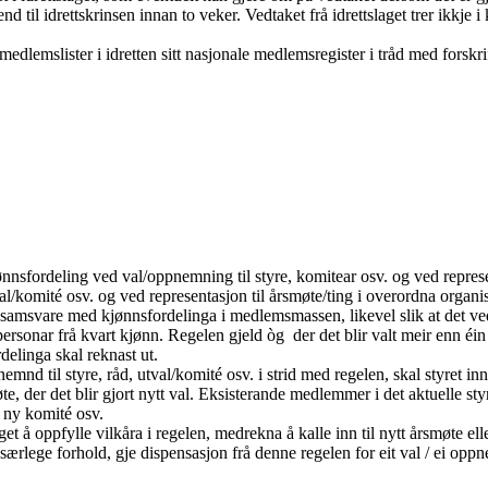
nd til idrettskrinsen innan to veker. Vedtaket frå idrettslaget trer ikkje i k
 medlemslister i idretten sitt nasjonale medlemsregister i tråd med forskrif
kjønnsfordeling ved val/oppnemning til styre, komitear osv. og ved repres
al/komité osv. og ved representasjon til årsmøte/ting i overordna organi
l samsvare med kjønnsfordelinga i medlemsmassen, likevel slik at det v
personar frå kvart kjønn. Regelen gjeld òg der det blir valt meir enn é
rdelinga skal reknast ut.
mnd til styre, råd, utval/komité osv. i strid med regelen, skal styret in
te, der det blir gjort nytt val. Eksisterande medlemmer i det aktuelle sty
, ny komité osv.
laget å oppfylle vilkåra i regelen, medrekna å kalle inn til nytt årsmøte
e særlege forhold, gje dispensasjon frå denne regelen for eit val / ei opp