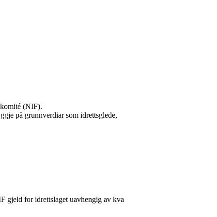
e komité (NIF).
 byggje på grunnverdiar som idrettsglede,
IF gjeld for idrettslaget uavhengig av kva