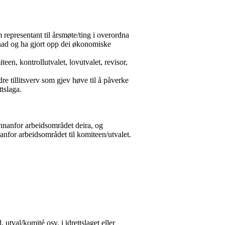
 representant til årsmøte/ting i overordna
månad og ha gjort opp dei økonomiske
een, kontrollutvalet, lovutvalet, revisor,
re tillitsverv som gjev høve til å påverke
ttslaga.
g innanfor arbeidsområdet deira, og
nnanfor arbeidsområdet til komiteen/utvalet.
, utval/komité osv. i idrettslaget eller