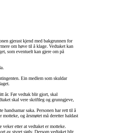
ersonen gjerast kjend med bakgrunnen for
formere om høve til å klage. Vedtaket kan
slaget, som eventuelt kan gjere om på
da.
ontingenten. Ein medlem som skuldar
laget.
t år. Før vedtak blir gjort, skal
taket skal vere skriftleg og grunngjeve,
e handsamar saka. Personen har rett til å
er motteke, og årsmøtet må deretter haldast
e veker etter at vedtaket er motteke.
ort av styret sjølv. Dersom vedtaket blir