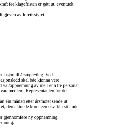
raft før klagefristen er gått ut, eventuelt
t gjeven av Idrettsstyret.
entasjon til årsmøte/ting. Ved
sasjonsledd skal båe kjønna vere
ed val/oppnemning av meir enn tre personar
in varamedlem. Representanten for dei
nan éin månad etter årsmøtet sende ut
ret, den aktuelle komiteen osv. blir sitjande
 eller gjennomføre ny oppnemning.
nemning.