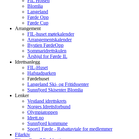
FIL Holsen
Blomlia
Langeland
Førde Opp
Førde Cup
Arrangement
FIL-huset møtekalender
Arrangementskalender
Bystien FørdeOpp
Sommaridrettskulen
Årshjul for Førde IL
Idrettsanlegg
FIL-Huset
Hafstadparken
Førdehuset
Langeland Ski- og Fritidssenter
Sunnfjord Skisenter Blomlia
Lenker
Vestland idrettskrets
Norges Idrettsforbund
Olympiatoppen
Idrett.no
Sunnfjord kommune
Sport1 Førde - Rabattavtale for medlemmer
Filarkiv