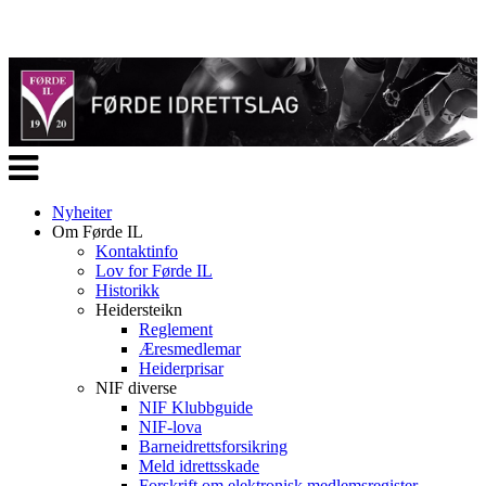
Veksle
navigasjon
Nyheiter
Om Førde IL
Kontaktinfo
Lov for Førde IL
Historikk
Heidersteikn
Reglement
Æresmedlemar
Heiderprisar
NIF diverse
NIF Klubbguide
NIF-lova
Barneidrettsforsikring
Meld idrettsskade
Forskrift om elektronisk medlemsregister