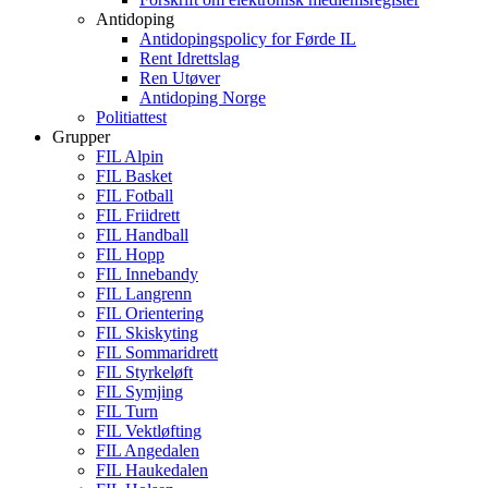
Antidoping
Antidopingspolicy for Førde IL
Rent Idrettslag
Ren Utøver
Antidoping Norge
Politiattest
Grupper
FIL Alpin
FIL Basket
FIL Fotball
FIL Friidrett
FIL Handball
FIL Hopp
FIL Innebandy
FIL Langrenn
FIL Orientering
FIL Skiskyting
FIL Sommaridrett
FIL Styrkeløft
FIL Symjing
FIL Turn
FIL Vektløfting
FIL Angedalen
FIL Haukedalen