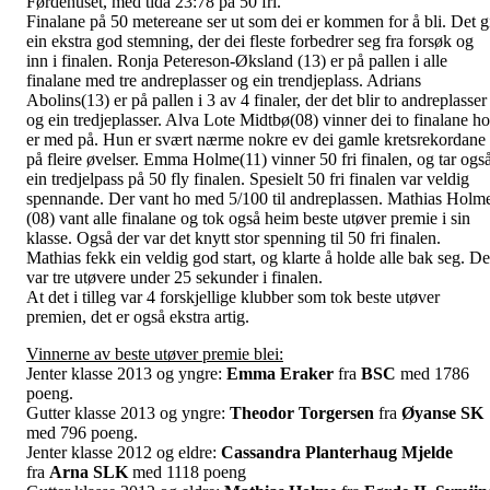
Førdehuset, med tida 23:78 på 50 fri.
Finalane på 50 metereane ser ut som dei er kommen for å bli. Det g
ein ekstra god stemning, der dei fleste forbedrer seg fra forsøk og
inn i finalen. Ronja Petereson-Øksland (13) er på pallen i alle
finalane med tre andreplasser og ein trendjeplass. Adrians
Abolins(13) er på pallen i 3 av 4 finaler, der det blir to andreplasser
og ein tredjeplasser. Alva Lote Midtbø(08) vinner dei to finalane ho
er med på. Hun er svært nærme nokre ev dei gamle kretsrekordane
på fleire øvelser. Emma Holme(11) vinner 50 fri finalen, og tar ogs
ein tredjelpass på 50 fly finalen. Spesielt 50 fri finalen var veldig
spennande. Der vant ho med 5/100 til andreplassen. Mathias Holm
(08) vant alle finalane og tok også heim beste utøver premie i sin
klasse. Også der var det knytt stor spenning til 50 fri finalen.
Mathias fekk ein veldig god start, og klarte å holde alle bak seg. De
var tre utøvere under 25 sekunder i finalen.
At det i tilleg var 4 forskjellige klubber som tok beste utøver
premien, det er også ekstra artig.
Vinnerne av beste utøver premie blei:
Jenter klasse 2013 og yngre:
Emma Eraker
fra
BSC
med 1786
poeng.
Gutter klasse 2013 og yngre:
Theodor Torgersen
fra
Øyanse SK
med 796 poeng.
Jenter klasse 2012 og eldre:
Cassandra Planterhaug Mjelde
fra
Arna SLK
med 1118 poeng