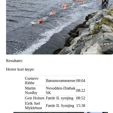
Resultater:
Herrer kort løype:
Gustavo
Børumsvømmerne
08:04
Ribbe
Martin
Nesodden-Drøbak
08:22
Nordby
SK
Geir Holsen
Førde IL symjing
08:52
Eirik Juel
Førde IL Symjing
15:38
Myklebust