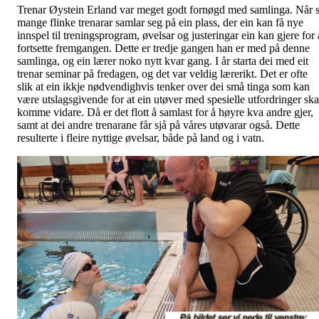
Trenar Øystein Erland var meget godt fornøgd med samlinga. Når 
mange flinke trenarar samlar seg på ein plass, der ein kan få nye
innspel til treningsprogram, øvelsar og justeringar ein kan gjere for 
fortsette fremgangen. Dette er tredje gangen han er med på denne
samlinga, og ein lærer noko nytt kvar gang. I år starta dei med eit
trenar seminar på fredagen, og det var veldig lærerikt. Det er ofte
slik at ein ikkje nødvendighvis tenker over dei små tinga som kan
være utslagsgivende for at ein utøver med spesielle utfordringer ska
komme vidare. Då er det flott å samlast for å høyre kva andre gjer,
samt at dei andre trenarane får sjå på våres utøvarar også. Dette
resulterte i fleire nyttige øvelsar, både på land og i vatn.