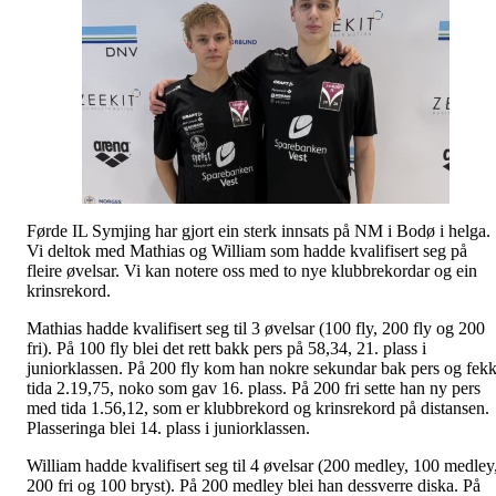
Førde IL Symjing har gjort ein sterk innsats på NM i Bodø i helga.
Vi deltok med Mathias og William som hadde kvalifisert seg på
fleire øvelsar. Vi kan notere oss med to nye klubbrekordar og ein
krinsrekord.
Mathias hadde kvalifisert seg til 3 øvelsar (100 fly, 200 fly og 200
fri). På 100 fly blei det rett bakk pers på 58,34, 21. plass i
juniorklassen. På 200 fly kom han nokre sekundar bak pers og fek
tida 2.19,75, noko som gav 16. plass. På 200 fri sette han ny pers
med tida 1.56,12, som er klubbrekord og krinsrekord på distansen.
Plasseringa blei 14. plass i juniorklassen.
William hadde kvalifisert seg til 4 øvelsar (200 medley, 100 medley
200 fri og 100 bryst). På 200 medley blei han dessverre diska. På