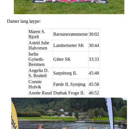
Damer lang løype:
Maren S.
Bærumsvømmerne
30:02
Bjorli
Astrid Julie
Lambertseter SK
30:44
Halvorsen
Iselin
Gylseth-
Glitre SK
33:33
Berntsen
Angelia D.
Sarpsborg IL
45:48
S. Bratteli
Connie
Førde IL Symjing
45:58
Holvik
Anette Ruud
Drøbak Frogn IL
46:52