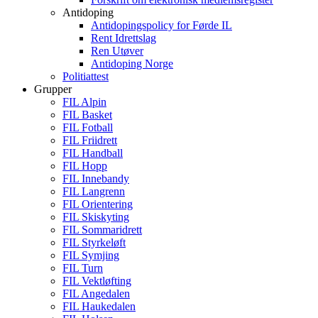
Antidoping
Antidopingspolicy for Førde IL
Rent Idrettslag
Ren Utøver
Antidoping Norge
Politiattest
Grupper
FIL Alpin
FIL Basket
FIL Fotball
FIL Friidrett
FIL Handball
FIL Hopp
FIL Innebandy
FIL Langrenn
FIL Orientering
FIL Skiskyting
FIL Sommaridrett
FIL Styrkeløft
FIL Symjing
FIL Turn
FIL Vektløfting
FIL Angedalen
FIL Haukedalen