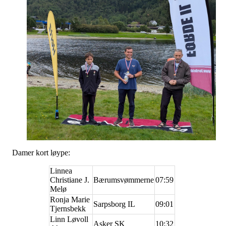
Damer kort løype:
Linnea
Christiane J.
Bærumsvømmerne
07:59
Melø
Ronja Marie
Sarpsborg IL
09:01
Tjernsbekk
Linn Løvoll
Asker SK
10:32