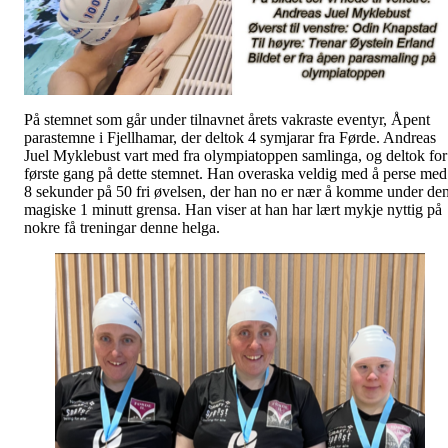
På stemnet som går under tilnavnet årets vakraste eventyr, Åpent
parastemne i Fjellhamar, der deltok 4 symjarar fra Førde. Andreas
Juel Myklebust vart med fra olympiatoppen samlinga, og deltok for
første gang på dette stemnet. Han overaska veldig med å perse med
8 sekunder på 50 fri øvelsen, der han no er nær å komme under de
magiske 1 minutt grensa. Han viser at han har lært mykje nyttig på
nokre få treningar denne helga.