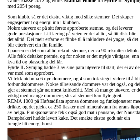
Gutter klasse 2012 og eldre:
Mathias Holme
fra
Førde IL Symjin
med 2054 poeng
Som klubb, så er det ekstra viktig med slike stemner. Det skaper
engasjement og energi inn i klubben.
Nokre utøvere er på sitt første approberte stemne, og dei leverer
gode prestasjoner. Litt læring på veien er det alltid, så litt disk blir
det alltid. Dei meir erfarne er flinke til å inkludere dei yngre, så det
blir etterhvert ein fin familie.
I pausen er det som alltid rekrutt stemne, der ca 90 rekrutter deltok.
Alle fekk deltaker premie, og for noken er det mykje viktigare, enn
kva tid og plassering dei får.
Førde IL Symjing hadde 3 av sine para utøvere til start, der ei av de
var med som approbert.
Vi fekk utdanna 6 nye dommere, og 4 som tok steget videre til å bli
forbundsdommere. Nokre tillreisande dommere var det også, og de
gjer at stemnet går nærmest knirkefritt. Med så mange utøvere, er d
viktig med mange dommere, slik at stemnet kan flyte greit.
REMA 1000 på Hafstadflata sponsa dommere og funksjonærer me
drikke, og det gjekk ca 250 flasker med mineralvann fra grans iløpe
av helga. Funkjsonærane fekk også god mat i pausane, der Naustda
Dampbakeri hadde levert kake. Det smakte ekstra godt når ein
trengte litt energi boost.