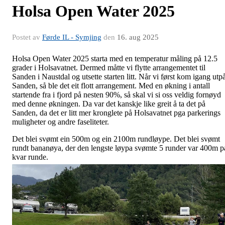
Holsa Open Water 2025
Postet av
Førde IL - Symjing
den
16. aug 2025
Holsa Open Water 2025 starta med en temperatur måling på 12.5
grader i Holsavatnet. Dermed måtte vi flytte arrangementet til
Sanden i Naustdal og utsette starten litt. Når vi først kom igang utp
Sanden, så ble det eit flott arrangement. Med en økning i antall
startende fra i fjord på nesten 90%, så skal vi si oss veldig fornøyd
med denne økningen. Da var det kanskje like greit å ta det på
Sanden, da det er litt mer kronglete på Holsavatnet pga parkerings
muligheter og andre faseliteter.
Det blei svømt ein 500m og ein 2100m rundløype. Det blei svømt
rundt bananøya, der den lengste løypa svømte 5 runder var 400m p
kvar runde.