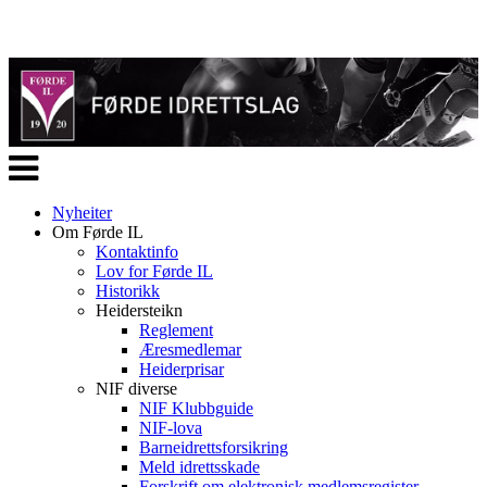
Veksle
navigasjon
Nyheiter
Om Førde IL
Kontaktinfo
Lov for Førde IL
Historikk
Heidersteikn
Reglement
Æresmedlemar
Heiderprisar
NIF diverse
NIF Klubbguide
NIF-lova
Barneidrettsforsikring
Meld idrettsskade
Forskrift om elektronisk medlemsregister