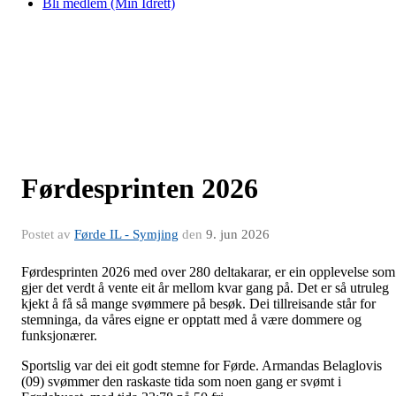
Bli medlem (Min Idrett)
Førdesprinten 2026
Postet av
Førde IL - Symjing
den
9. jun 2026
Førdesprinten 2026 med over 280 deltakarar, er ein opplevelse som
gjer det verdt å vente eit år mellom kvar gang på. Det er så utruleg
kjekt å få så mange svømmere på besøk. Dei tillreisande står for
stemninga, da våres eigne er opptatt med å være dommere og
funksjonærer.
Sportslig var dei eit godt stemne for Førde. Armandas Belaglovis
(09) svømmer den raskaste tida som noen gang er svømt i