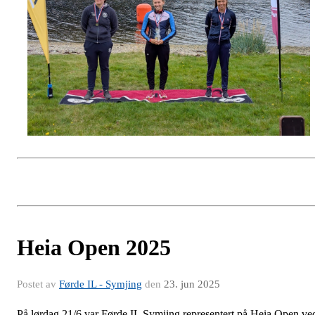
Heia Open 2025
Postet av
Førde IL - Symjing
den
23. jun 2025
På lørdag 21/6 var Førde IL Symjing representert på Heia Open ve