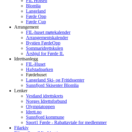
FIL Holsen
Blomlia
Langeland
Førde Opp
Førde Cup
Arrangement
FIL-huset møtekalender
Arrangementskalender
Bystien FørdeOpp
Sommaridrettskulen
Årshjul for Førde IL
Idrettsanlegg
FIL-Huset
Hafstadparken
Førdehuset
Langeland Ski- og Fritidssenter
Sunnfjord Skisenter Blomlia
Lenker
Vestland idrettskrets
Norges Idrettsforbund
Olympiatoppen
Idrett.no
Sunnfjord kommune
Sport1 Førde - Rabattavtale for medlemmer
Filarkiv