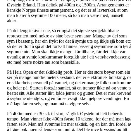
Øystein Erland. Han deltok på 400m og 1500m. Arrangementet er
kanskje Norges fineste arrangement, og det er så lavterskel, at om
man klarer å svømme 100 meter, så kan man være med, uansett
alder.
På dei lengste øvelsene, så er også dei største symjeklubbane
representert med nokre av sine beste symjarar. Mange av dei som
sym i basseng, har ein frykt for det å symje ute og ikkje sjå botn etc
så det er flott å sjå at det fortsatt finnes basseng svømmere som tør 
svømme ute. Man skal ikkje mange ti år tilbake, før det ikkje var
uvanlig at symje konkurransar foregikk ute i eit vatn/havnebasseng
etc med berre nokre tau som bansekille.
På Heia Open er det skikkelig proft. Her er det store bøyer som ein
ser på mange hundre meters avstand, det er elektronisk tidtaking, de
er sikkerhets personell på vannet, og det er mange folk som komme
og heier på. Starten foregår samlet, så en trenger ikke gå og vente p
heatet sitt. Alle starter likt, både jenter og gutter. Det er mer kreven
å svømme utendørs, og en får selvsagt ikke hjelp av vendinger. En
må lage farten selv, og man må navigere selv.
På 400m med ca 30 stk til start, så gikk Øystein ut i ett beherska
tempo. Man vinner ikke 400m første 10 takene, for der må man lag
farten selv. Man må svømme litt mer taktisk, og en kan dra fordel a
å ligge bak noen så lenge som mulig. Det ble mye kryssing og litt