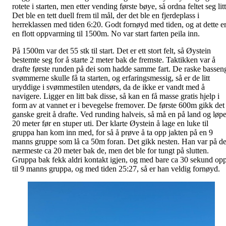
rotete i starten, men etter vending første bøye, så ordna feltet seg litt
Det ble en tett duell frem til mål, der det ble en fjerdeplass i
herreklassen med tiden 6:20. Godt fornøyd med tiden, og at dette e
en flott oppvarming til 1500m. No var start farten peila inn.
På 1500m var det 55 stk til start. Det er ett stort felt, så Øystein
bestemte seg for å starte 2 meter bak de fremste. Taktikken var å
drafte første runden på dei som hadde samme fart. De raske bassen
svømmerne skulle få ta starten, og erfaringsmessig, så er de litt
uryddige i svømmestilen utendørs, da de ikke er vandt med å
navigere. Ligger en litt bak disse, så kan en få masse gratis hjelp i
form av at vannet er i bevegelse fremover. De første 600m gikk det
ganske greit å drafte. Ved runding halveis, så må en på land og løp
20 meter før en stuper uti. Der klarte Øystein å lage en luke til
gruppa han kom inn med, for så å prøve å ta opp jakten på en 9
manns gruppe som lå ca 50m foran. Det gikk nesten. Han var på de
nærmeste ca 20 meter bak de, men det ble for tungt på slutten.
Gruppa bak fekk aldri kontakt igjen, og med bare ca 30 sekund op
til 9 manns gruppa, og med tiden 25:27, så er han veldig fornøyd.