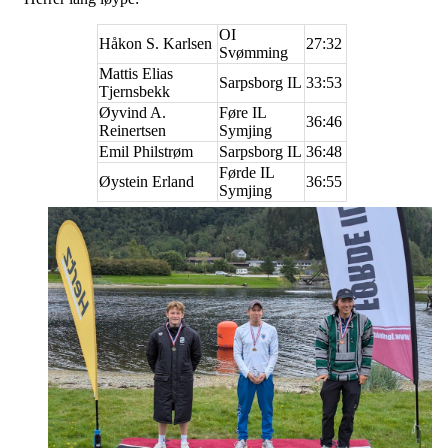
OI
Håkon S. Karlsen
27:32
Svømming
Mattis Elias
Sarpsborg IL
33:53
Tjernsbekk
Øyvind A.
Føre IL
36:46
Reinertsen
Symjing
Emil Philstrøm
Sarpsborg IL
36:48
Førde IL
Øystein Erland
36:55
Symjing