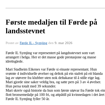
Første medaljen til Førde på
landsstevnet
Postet av
Førde IL - Symjing
den
9. mar 2026
Førde IL Symjing var representert på langdsstevnet som vart
arrangert i helga. Her er det masse gode prestasjone og masse
idrettsglede.
Mari Stadheim Eikenes var Førde si einaste representant. Hun
svømte 4 individuelle øvelser og deltok på ein stafett på eit blanda
lag av utøvere fra klubber uten nok deltakarar til å stille eige lag.
Mari gjorde sine saker veldig bra, og satte pers på 3 av 4 øvelser.
Hun persa totalt med 39 sekunder.
Mari skreiv også historie da hun som første utøvar fra Førde tok ein
flott bronsemedalje på 100 fri, og attpåtill på kvinnedagen i det året
Førde IL Symjing fyller 50 år.