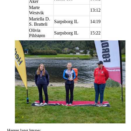
Aker
Marte
13:12
Westvik
Mariella D.
Sarpsborg IL
14:19
S. Bratteli
Olivia
Sarpsborg IL
15:22
Pihlstøm
Herrer lang løype: