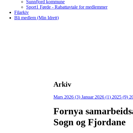
Sunnfjord kommune
Sport1 Førde - Rabattavtale for medlemmer
Filarkiv
Bli medlem (Min Idrett)
Arkiv
Mars 2026 (3)
Januar 2026 (1)
2025 (9)
2
Fornya samarbeids
Sogn og Fjordane