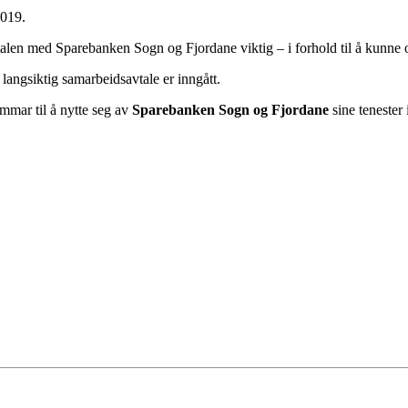
2019.
len med Sparebanken Sogn og Fjordane viktig – i forhold til å kunne op
langsiktig samarbeidsavtale er inngått.
mar til å nytte seg av
Sparebanken Sogn og Fjordane
sine tenester