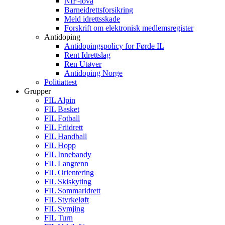
NIF-lova
Barneidrettsforsikring
Meld idrettsskade
Forskrift om elektronisk medlemsregister
Antidoping
Antidopingspolicy for Førde IL
Rent Idrettslag
Ren Utøver
Antidoping Norge
Politiattest
Grupper
FIL Alpin
FIL Basket
FIL Fotball
FIL Friidrett
FIL Handball
FIL Hopp
FIL Innebandy
FIL Langrenn
FIL Orientering
FIL Skiskyting
FIL Sommaridrett
FIL Styrkeløft
FIL Symjing
FIL Turn