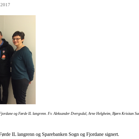
 2017
Fjordane og Førde IL langrenn. F
.v. Aleksander Dvergsdal, Arne Helgheim, Bjørn Krisitan S
Førde IL langrenn og Sparebanken Sogn og Fjordane signert.