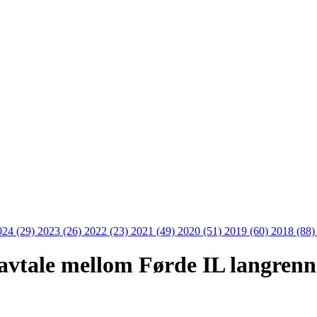
024 (29)
2023 (26)
2022 (23)
2021 (49)
2020 (51)
2019 (60)
2018 (88
avtale mellom Førde IL langren