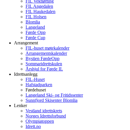
FIL Vektløfting
FIL Angedalen
FIL Haukedalen
FIL Holsen
Blomlia
Langeland
Førde Opp
Førde Cup
Arrangement
FIL-huset møtekalender
Arrangementskalender
Bystien FørdeOpp
Sommaridrettskulen
Årshjul for Førde IL
Idrettsanlegg
FIL-Huset
Hafstadparken
Førdehuset
Langeland Ski- og Fritidssenter
Sunnfjord Skisenter Blomlia
Lenker
Vestland idrettskrets
Norges Idrettsforbund
Olympiatoppen
Idrett.no