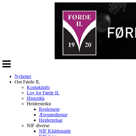
Veksle
navigasjon
Nyheiter
Om Førde IL
Kontaktinfo
Lov for Førde IL
Historikk
Heidersteikn
Reglement
Æresmedlemar
Heiderprisar
NIF diverse
NIF Klubbguide