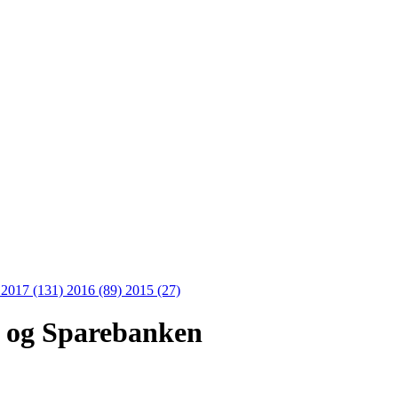
)
2017 (131)
2016 (89)
2015 (27)
n og Sparebanken