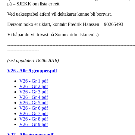
på – SJEKK om lista er rett.
Ved uakseptabel åtferd vil deltakarar kunne bli bortvist.
Dersom noko er uklart, kontakt Fredrik Hanssen – 90265493
Vi håpar du vil trivast på Sommaridrettskulen! :)
------------------------------------------------------------------------------------
---------------------
(sist oppdatert 18.06.2018)
V26 - Alle 9 grupper.pdf
V26 - Gr 1.pdf
V26 - Gr 2.pdf
V26 - Gr 3.pdf
V26 - Gr 4.pdf
V26 - Gr 5.pdf
V26 - Gr 6.pdf
V26 - Gr 7.pdf
V26 - Gr 8.pdf
V26 - Gr 9.pdf
V27 - Alle grupper.pdf