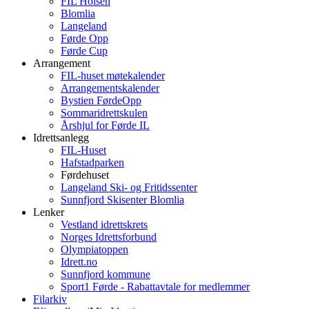
FIL Holsen
Blomlia
Langeland
Førde Opp
Førde Cup
Arrangement
FIL-huset møtekalender
Arrangementskalender
Bystien FørdeOpp
Sommaridrettskulen
Årshjul for Førde IL
Idrettsanlegg
FIL-Huset
Hafstadparken
Førdehuset
Langeland Ski- og Fritidssenter
Sunnfjord Skisenter Blomlia
Lenker
Vestland idrettskrets
Norges Idrettsforbund
Olympiatoppen
Idrett.no
Sunnfjord kommune
Sport1 Førde - Rabattavtale for medlemmer
Filarkiv