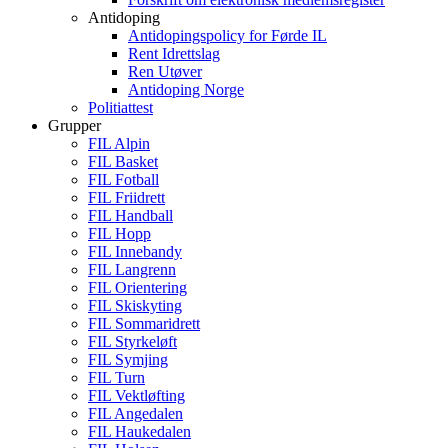
Antidoping
Antidopingspolicy for Førde IL
Rent Idrettslag
Ren Utøver
Antidoping Norge
Politiattest
Grupper
FIL Alpin
FIL Basket
FIL Fotball
FIL Friidrett
FIL Handball
FIL Hopp
FIL Innebandy
FIL Langrenn
FIL Orientering
FIL Skiskyting
FIL Sommaridrett
FIL Styrkeløft
FIL Symjing
FIL Turn
FIL Vektløfting
FIL Angedalen
FIL Haukedalen