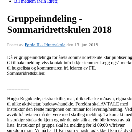
Bli medlem (Min Idrett)
Gruppeinndeling -
Sommaridrettskulen 2018
Postet av
Førde IL - Idrettsskole
den
13. jun 2018
Då er gruppeinndelinga for årets sommaridrettskule klar publisering
Gi tilbakemelding viss kontaktinfo ikkje stemmer. Legg også merk
til hugselista og kommentaren frå leiaren av FIL
Sommaridrettskulen:
------------------------------------------------------------------------------------
---------------
Hugs:
Regnklede, ekstra skifte, mat, drikkeflaske m/navn, eigna sk
til ulike aktivitetar, badetøy/handkle. Foreldra skal AVTALE med
instruktør den første morgonen om rutinar for levering/henting. Ved
avvik frå avtalen må det vere med skrifleg melding. Ta kontakt me
instruktør straks du kjem og når du går, slik at ein blir kryssa av på
lista. Instruktør på gruppa skal ha melding før kl 09:00 v/fråvær,
sjukdom m.m. Vi må ha TLF.nr som vi raskt og sikkert kan nå dyk