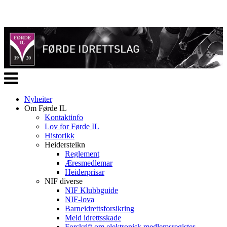
Veksle
navigasjon
Nyheiter
Om Førde IL
Kontaktinfo
Lov for Førde IL
Historikk
Heidersteikn
Reglement
Æresmedlemar
Heiderprisar
NIF diverse
NIF Klubbguide
NIF-lova
Barneidrettsforsikring
Meld idrettsskade
Forskrift om elektronisk medlemsregister