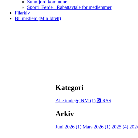
Sunnfjord kommune
Sport1 Førde - Rabattavtale for medlemmer
Filarkiv
Bli medlem (Min Idrett)
Kategori
Alle innlegg
NM (1)
RSS
Arkiv
Juni 2026 (1)
Mars 2026 (1)
2025 (4)
202