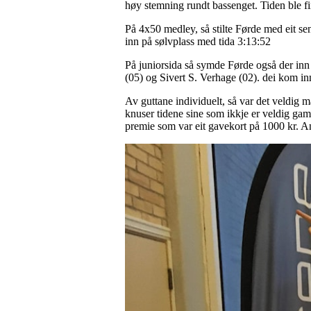
høy stemning rundt bassenget. Tiden ble fi
På 4x50 medley, så stilte Førde med eit s
inn på sølvplass med tida 3:13:52
På juniorsida så symde Førde også der inn 
(05) og Sivert S. Verhage (02). dei kom in
Av guttane individuelt, så var det veldig
knuser tidene sine som ikkje er veldig gam
premie som var eit gavekort på 1000 kr. An