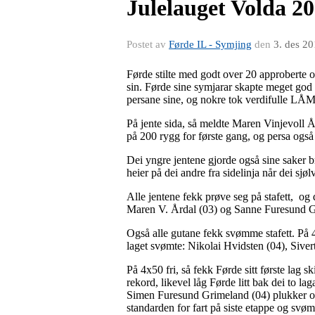
Julelauget Volda 2
Postet av
Førde IL - Symjing
den
3. des 2
Førde stilte med godt over 20 approberte og
sin. Førde sine symjarar skapte meget god
persane sine, og nokre tok verdifulle L
På jente sida, så meldte Maren Vinjevoll 
på 200 rygg for første gang, og persa ogs
Dei yngre jentene gjorde også sine saker br
heier på dei andre fra sidelinja når dei sjø
Alle jentene fekk prøve seg på stafett, o
Maren V. Årdal (03) og Sanne Furesund Gr
Også alle gutane fekk svømme stafett. På 4x
laget svømte: Nikolai Hvidsten (04), Sive
På 4x50 fri, så fekk Førde sitt første lag
rekord, likevel låg Førde litt bak dei to la
Simen Furesund Grimeland (04) plukker opp
standarden for fart på siste etappe og svø