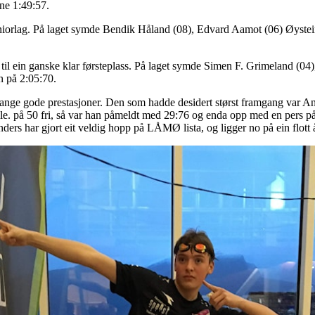
ne 1:49:57.
eniorlag. På laget symde Bendik Håland (08), Edvard Aamot (06) Øystei
til ein ganske klar førsteplass. På laget symde Simen F. Grimeland (04
n på 2:05:70.
 mange gode prestasjoner. Den som hadde desidert størst framgang var 
le. på 50 fri, så var han påmeldt med 29:76 og enda opp med en pers på
ders har gjort eit veldig hopp på LÅMØ lista, og ligger no på ein flott 