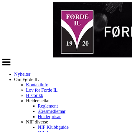
Veksle
navigasjon
Nyheiter
Om Førde IL
Kontaktinfo
Lov for Førde IL
Historikk
Heidersteikn
Reglement
Æresmedlemar
Heiderprisar
NIF diverse
NIF Klubbguide