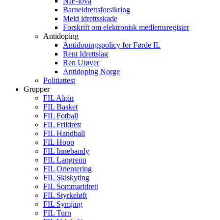
NIF-lova
Barneidrettsforsikring
Meld idrettsskade
Forskrift om elektronisk medlemsregister
Antidoping
Antidopingspolicy for Førde IL
Rent Idrettslag
Ren Utøver
Antidoping Norge
Politiattest
Grupper
FIL Alpin
FIL Basket
FIL Fotball
FIL Friidrett
FIL Handball
FIL Hopp
FIL Innebandy
FIL Langrenn
FIL Orientering
FIL Skiskyting
FIL Sommaridrett
FIL Styrkeløft
FIL Symjing
FIL Turn