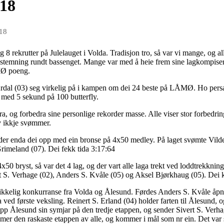
018
018
 8 rekrutter på Julelauget i Volda. Tradisjon tro, så var vi mange, og a
 stemning rundt bassenget. Mange var med å heie frem sine lagkompisere
ÅMØ poeng.
Årdal (03) seg virkelig på i kampen om dei 24 beste på LÅMØ. Ho persa 
å med 5 sekund på 100 butterfly.
a, og forbedra sine personlige rekorder masse. Alle viser stor forbedrin
lv ikkje svømmer.
g der enda dei opp med ein bronse på 4x50 medley. På laget svømte Vild
imeland (07). Dei fekk tida 3:17:64
50 bryst, så var det 4 lag, og der vart alle laga trekt ved loddtrekkning.
rt S. Verhage (02), Anders S. Kvåle (05) og Aksel Bjørkhaug (05). Dei
 skikkelig konkurranse fra Volda og Ålesund. Førdes Anders S. Kvåle åpn
ga ved første veksling. Reinert S. Erland (04) holder farten til Ålesund, 
 Ålesund sin symjar på den tredje etappen, og sender Sivert S. Verhage
mmer den raskaste etappen av alle, og kommer i mål som nr ein. Det var