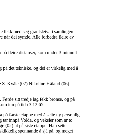
lle fekk med seg grautsleiva i samlingen
 når dei symde. Alle forbedra fleire av
på fleire distanser, kom under 3 minnutt
g på det tekniske, og dei er virkelig med å
e S. Kvåle (07) Nikoline Håland (06)
 Førde sitt tredje lag fekk bronse, og på
 kom inn på tida 3:12:65
a på første etappe med å sette ny personlig
og tar innpå Volda, og veksler som nr to.
 (02) ut på siste etappe. Han setter
 skikkelig spennande å sjå på, og meget