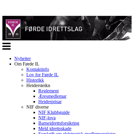
Veksle
navigasjon
Nyheiter
Om Førde IL
Kontaktinfo
Lov for Førde IL
Historikk
Heidersteikn
Reglement
Æresmedlemar
Heiderprisar
NIF diverse
NIF Klubbguide
NIF-lova
Barneidrettsforsikring
Meld idrettsskade
Forskrift om elektronisk medlemsregister