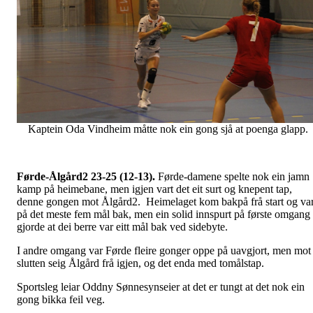
Kaptein Oda Vindheim måtte nok ein gong sjå at poenga glapp.
Førde-Ålgård2 23-25 (12-13).
Førde-damene spelte nok ein jamn
kamp på heimebane, men igjen vart det eit surt og knepent tap,
denne gongen mot Ålgård2. Heimelaget kom bakpå frå start og va
på det meste fem mål bak, men ein solid innspurt på første omgang
gjorde at dei berre var eitt mål bak ved sidebyte.
I andre omgang var Førde fleire gonger oppe på uavgjort, men mot
slutten seig Ålgård frå igjen, og det enda med tomålstap.
Sportsleg leiar Oddny Sønnesynseier at det er tungt at det nok ein
gong bikka feil veg.