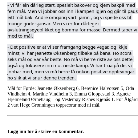
- Vi får ein dårleg start, spesielt bakover og kjem bakpå med 
fem mål. Men vi jobbar oss inn i kampen igjen og går til paus
eitt mål bak. Andre omgang vart  jamn , og vi spelte oss til 
mange gode sjansar. Men vi er for dårlege i 
avslutningsøyeblikket og bomma for masse. Dermed taper vi 
med to mål. 
- Det positive er at vi ser framgang begge vegar, og ikkje 
minst, vi har Jeanette Øksenberg tilbake på bana. Ho scora 
seks mål og var vår beste. No må vi berre riste av oss dette 
også og fokusere inn mot neste kamp. Vi har trua på det vi 
jobbar med, men vi må berre få nokon positive opplevingar 
no slik at vi snur denne trenden. 
Mål for Førde: Jeanette Øksenberg 6, Berenice Halvorsen 5, Oda
Vindheim 4, Martine Vindheim 3, Emma Gloppestad 3, Agnete
Hjelmeland Ørnehaug 1 og Veslemøy Risnes Kjønås 1. For Ålgård
2 vart Hege Grønningen toppscorar med ni mål.
Logg inn for å skrive en kommentar.