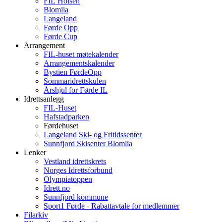
FIL Holsen
Blomlia
Langeland
Førde Opp
Førde Cup
Arrangement
FIL-huset møtekalender
Arrangementskalender
Bystien FørdeOpp
Sommaridrettskulen
Årshjul for Førde IL
Idrettsanlegg
FIL-Huset
Hafstadparken
Førdehuset
Langeland Ski- og Fritidssenter
Sunnfjord Skisenter Blomlia
Lenker
Vestland idrettskrets
Norges Idrettsforbund
Olympiatoppen
Idrett.no
Sunnfjord kommune
Sport1 Førde - Rabattavtale for medlemmer
Filarkiv