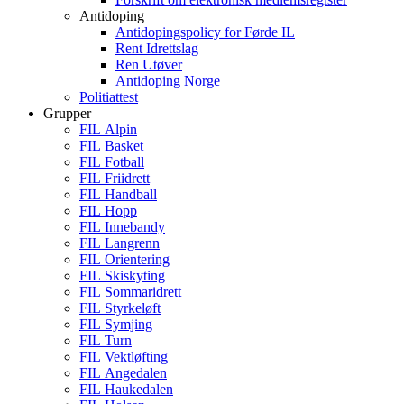
Antidoping
Antidopingspolicy for Førde IL
Rent Idrettslag
Ren Utøver
Antidoping Norge
Politiattest
Grupper
FIL Alpin
FIL Basket
FIL Fotball
FIL Friidrett
FIL Handball
FIL Hopp
FIL Innebandy
FIL Langrenn
FIL Orientering
FIL Skiskyting
FIL Sommaridrett
FIL Styrkeløft
FIL Symjing
FIL Turn
FIL Vektløfting
FIL Angedalen
FIL Haukedalen