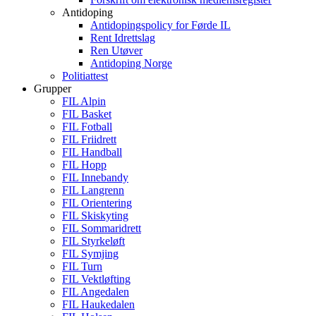
Antidoping
Antidopingspolicy for Førde IL
Rent Idrettslag
Ren Utøver
Antidoping Norge
Politiattest
Grupper
FIL Alpin
FIL Basket
FIL Fotball
FIL Friidrett
FIL Handball
FIL Hopp
FIL Innebandy
FIL Langrenn
FIL Orientering
FIL Skiskyting
FIL Sommaridrett
FIL Styrkeløft
FIL Symjing
FIL Turn
FIL Vektløfting
FIL Angedalen
FIL Haukedalen