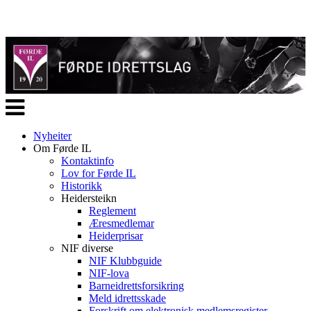
Veksle
navigasjon
Nyheiter
Om Førde IL
Kontaktinfo
Lov for Førde IL
Historikk
Heidersteikn
Reglement
Æresmedlemar
Heiderprisar
NIF diverse
NIF Klubbguide
NIF-lova
Barneidrettsforsikring
Meld idrettsskade
Forskrift om elektronisk medlemsregister