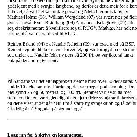
mest fokus på ÅM som kjem seinare i vår. Symjarane våre er ikkje
godt kjent med å symje i langbane, og derfor er dette meir for å lær
Likevel, så vart det satt nokre persar og NM-Ungdoms krav av
Mathias Holme (08). William Wergeland (07) var svært nær på flei
øvelsar også. Even Bjørkhaug (09) Armandas Belaglovis (09) tok
seg eit skritt nærare å kvalifisere seg til RUG*. Mathias, har nok n
poeng til å være kvalifisert til RUG.
Reinert Erland (04) og Natalie Råheim (09) var også med på BSF.
Reinert svømte litt bedre enn forventet, og var fornøyd med stemne
sett under ett. Natalie fekk ny pers på 200 fri, og var ikke så langt
bak på dei andre øvelsene.
På Sandane var det eit uapprobert stemne med over 50 deltakarar. 
hadde 10 deltakarar fra Førde, og det var meget god stemning. Det
blei symd 25 og 50 metera, og 100 fri. Stemnet vart avslutta med
stafetter. Det er svært gledelig at det kjem fleire symjarar til kretsen,
og dette viser at det går heilt fint å starte ny symjeklubb og få det til
Gledelig å sjå Sogndal på stemnet også.
Logg inn for å skrive en kommentar.