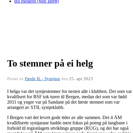
Bli medlem (Min Idrett)
To stemner på ei helg
Postet av
Førde IL - Symjing
den
25. apr 2023
I helga var det symjestemner for nesten alle i klubben. Dei som var
kvalifisert for BSF tok turen til Bergen, medan dei som var fødd
2011 og yngre var på Sandane på det første stemnet som var
arrangert av STIL symjeklubb.
I Bergen vart det levert gode tider av alle sammen. Dei 4 ÅM
kvallifiserte symjarane hadde mest fokus på poeng på langbane i
forhold til regionlagets utviklings gruppe (RUG), og dei har også