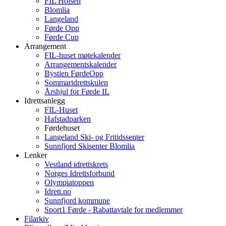
FIL Holsen
Blomlia
Langeland
Førde Opp
Førde Cup
Arrangement
FIL-huset møtekalender
Arrangementskalender
Bystien FørdeOpp
Sommaridrettskulen
Årshjul for Førde IL
Idrettsanlegg
FIL-Huset
Hafstadparken
Førdehuset
Langeland Ski- og Fritidssenter
Sunnfjord Skisenter Blomlia
Lenker
Vestland idrettskrets
Norges Idrettsforbund
Olympiatoppen
Idrett.no
Sunnfjord kommune
Sport1 Førde - Rabattavtale for medlemmer
Filarkiv