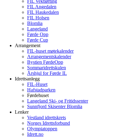
FIL Vektløfting
FIL Angedalen
FIL Haukedalen
FIL Holsen
Blomlia
Langeland
Førde Opp
Førde Cup
Arrangement
FIL-huset møtekalender
Arrangementskalender
Bystien FørdeOpp
Sommaridrettskulen
Årshjul for Førde IL
Idrettsanlegg
FIL-Huset
Hafstadparken
Førdehuset
Langeland Ski- og Fritidssenter
Sunnfjord Skisenter Blomlia
Lenker
Vestland idrettskrets
Norges Idrettsforbund
Olympiatoppen
Idrett.no