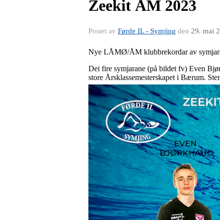
Zeekit ÅM 2023
Postet av
Førde IL - Symjing
den
29. mai 
Nye LÅMØ/ÅM klubbrekordar av symjaran
Dei fire symjarane (på bildet fv) Even Bjø
store Årsklassemesterskapet i Bærum. Stemne