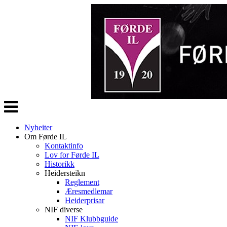
Veksle
navigasjon
Nyheiter
Om Førde IL
Kontaktinfo
Lov for Førde IL
Historikk
Heidersteikn
Reglement
Æresmedlemar
Heiderprisar
NIF diverse
NIF Klubbguide