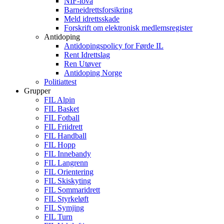
NIF-lova
Barneidrettsforsikring
Meld idrettsskade
Forskrift om elektronisk medlemsregister
Antidoping
Antidopingspolicy for Førde IL
Rent Idrettslag
Ren Utøver
Antidoping Norge
Politiattest
Grupper
FIL Alpin
FIL Basket
FIL Fotball
FIL Friidrett
FIL Handball
FIL Hopp
FIL Innebandy
FIL Langrenn
FIL Orientering
FIL Skiskyting
FIL Sommaridrett
FIL Styrkeløft
FIL Symjing
FIL Turn