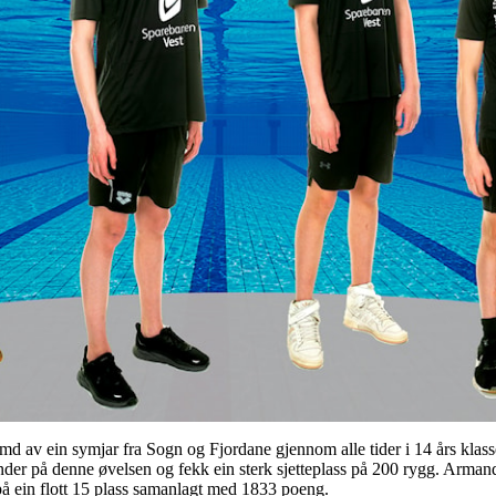
ymd av ein symjar fra Sogn og Fjordane gjennom alle tider i 14 års k
der på denne øvelsen og fekk ein sterk sjetteplass på 200 rygg. Armand
 på ein flott 15 plass samanlagt med 1833 poeng.