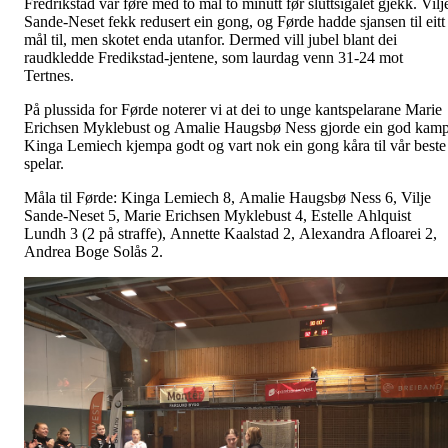
Fredrikstad var føre med to mål to minutt før sluttsigalet gjekk. Vilj
Sande-Neset fekk redusert ein gong, og Førde hadde sjansen til eitt
mål til, men skotet enda utanfor. Dermed vill jubel blant dei
raudkledde Fredikstad-jentene, som laurdag venn 31-24 mot
Tertnes.
På plussida for Førde noterer vi at dei to unge kantspelarane Marie
Erichsen Myklebust og Amalie Haugsbø Ness gjorde ein god kamp
Kinga Lemiech kjempa godt og vart nok ein gong kåra til vår beste
spelar.
Måla til Førde: Kinga Lemiech 8, Amalie Haugsbø Ness 6, Vilje
Sande-Neset 5, Marie Erichsen Myklebust 4, Estelle Ahlquist
Lundh 3 (2 på straffe), Annette Kaalstad 2, Alexandra Afloarei 2,
Andrea Boge Solås 2.