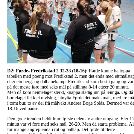
D2: Førde- Fredrikstad 2 32-33 (18-16):
Førde kunne ha toppa
tabellen med poeng mot Fredikstad 2, men det enda med eittmålsta
etter ein berg- og dalbanekamp. Fredrikstad kom best i gang og var
på det meste føre med seks mål på stillinga 8-14 etteer 20 minutt.
Men då kom heimelaget sterkt, knappa stadig inn på leiinga. Og då
bortelaget fekk ei utvising, utnytta Førde det maksimalt, med tre må
i tomt bur, to av dei frå målvakt Andrea Boge Solås. Dermed var de
18-16 ved pause.
Den gode trenden heldt fram første delen av andre omgang. Eter 1
minutt var vi føre med seks mål, 26-20. Men då starta problema. Al
for mange angrep enda i rot og balltap. Det førde til fleire