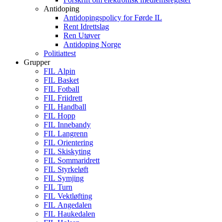
Antidoping
Antidopingspolicy for Førde IL
Rent Idrettslag
Ren Utøver
Antidoping Norge
Politiattest
Grupper
FIL Alpin
FIL Basket
FIL Fotball
FIL Friidrett
FIL Handball
FIL Hopp
FIL Innebandy
FIL Langrenn
FIL Orientering
FIL Skiskyting
FIL Sommaridrett
FIL Styrkeløft
FIL Symjing
FIL Turn
FIL Vektløfting
FIL Angedalen
FIL Haukedalen