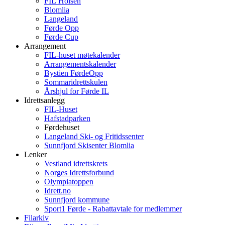
FIL Holsen
Blomlia
Langeland
Førde Opp
Førde Cup
Arrangement
FIL-huset møtekalender
Arrangementskalender
Bystien FørdeOpp
Sommaridrettskulen
Årshjul for Førde IL
Idrettsanlegg
FIL-Huset
Hafstadparken
Førdehuset
Langeland Ski- og Fritidssenter
Sunnfjord Skisenter Blomlia
Lenker
Vestland idrettskrets
Norges Idrettsforbund
Olympiatoppen
Idrett.no
Sunnfjord kommune
Sport1 Førde - Rabattavtale for medlemmer
Filarkiv