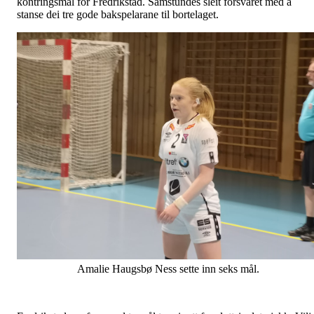
kontringsmål for Fredrikstad. Samstundes sleit forsvaret med å
stanse dei tre gode bakspelarane til bortelaget.
Amalie Haugsbø Ness sette inn seks mål.