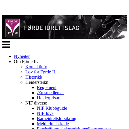
Veksle
navigasjon
Nyheiter
Om Førde IL
Kontaktinfo
Lov for Førde IL
Historikk
Heidersteikn
Reglement
Æresmedlemar
Heiderprisar
NIF diverse
NIF Klubbguide
NIF-lova
Barneidrettsforsikring
Meld idrettsskade
Forskrift om elektronisk medlemsregister