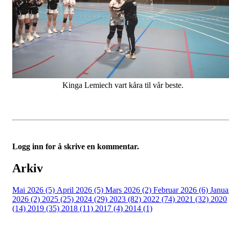
Kinga Lemiech vart kåra til vår beste.
Logg inn for å skrive en kommentar.
Arkiv
Mai 2026 (5)
April 2026 (5)
Mars 2026 (2)
Februar 2026 (6)
Janua
2026 (2)
2025 (25)
2024 (29)
2023 (82)
2022 (74)
2021 (32)
2020
(14)
2019 (35)
2018 (11)
2017 (4)
2014 (1)