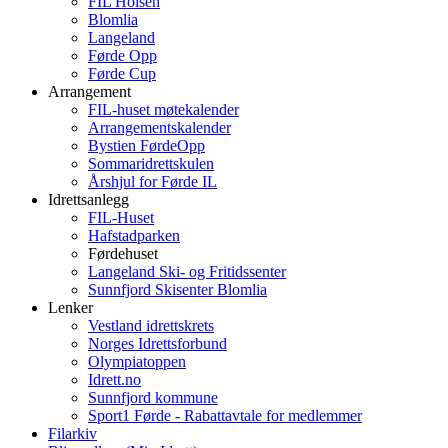
FIL Holsen
Blomlia
Langeland
Førde Opp
Førde Cup
Arrangement
FIL-huset møtekalender
Arrangementskalender
Bystien FørdeOpp
Sommaridrettskulen
Årshjul for Førde IL
Idrettsanlegg
FIL-Huset
Hafstadparken
Førdehuset
Langeland Ski- og Fritidssenter
Sunnfjord Skisenter Blomlia
Lenker
Vestland idrettskrets
Norges Idrettsforbund
Olympiatoppen
Idrett.no
Sunnfjord kommune
Sport1 Førde - Rabattavtale for medlemmer
Filarkiv