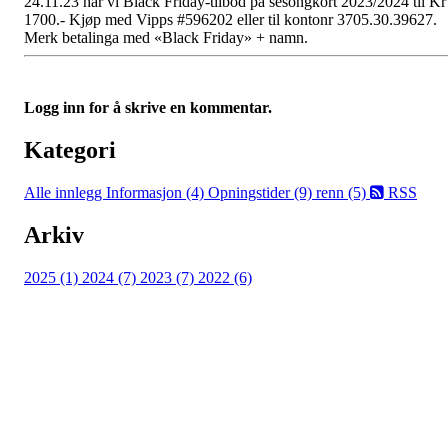
24.11.23 har vi Black Friday-tilbod på sesongkort 2023/2024 til Kr
1700.- Kjøp med Vipps #596202 eller til kontonr 3705.30.39627.
Merk betalinga med «Black Friday» + namn.
Logg inn for å skrive en kommentar.
Kategori
Alle innlegg
Informasjon (4)
Opningstider (9)
renn (5)
RSS
Arkiv
2025 (1)
2024 (7)
2023 (7)
2022 (6)