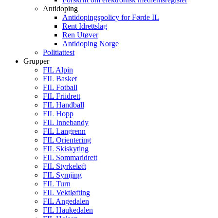
Antidoping
Antidopingspolicy for Førde IL
Rent Idrettslag
Ren Utøver
Antidoping Norge
Politiattest
Grupper
FIL Alpin
FIL Basket
FIL Fotball
FIL Friidrett
FIL Handball
FIL Hopp
FIL Innebandy
FIL Langrenn
FIL Orientering
FIL Skiskyting
FIL Sommaridrett
FIL Styrkeløft
FIL Symjing
FIL Turn
FIL Vektløfting
FIL Angedalen
FIL Haukedalen