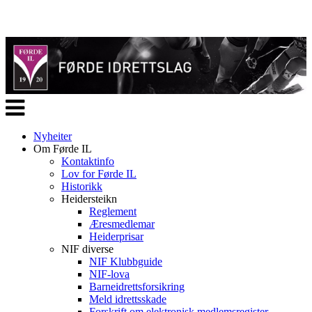
Veksle
navigasjon
Nyheiter
Om Førde IL
Kontaktinfo
Lov for Førde IL
Historikk
Heidersteikn
Reglement
Æresmedlemar
Heiderprisar
NIF diverse
NIF Klubbguide
NIF-lova
Barneidrettsforsikring
Meld idrettsskade
Forskrift om elektronisk medlemsregister