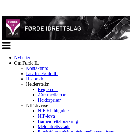
Veksle
navigasjon
Nyheiter
Om Førde IL
Kontaktinfo
Lov for Førde IL
Historikk
Heidersteikn
Reglement
Æresmedlemar
Heiderprisar
NIF diverse
NIF Klubbguide
NIF-lova
Barneidrettsforsikring
Meld idrettsskade
Forskrift om elektronisk medlemsregister