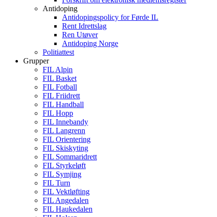
Antidoping
Antidopingspolicy for Førde IL
Rent Idrettslag
Ren Utøver
Antidoping Norge
Politiattest
Grupper
FIL Alpin
FIL Basket
FIL Fotball
FIL Friidrett
FIL Handball
FIL Hopp
FIL Innebandy
FIL Langrenn
FIL Orientering
FIL Skiskyting
FIL Sommaridrett
FIL Styrkeløft
FIL Symjing
FIL Turn
FIL Vektløfting
FIL Angedalen
FIL Haukedalen