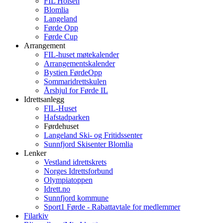
FIL Holsen
Blomlia
Langeland
Førde Opp
Førde Cup
Arrangement
FIL-huset møtekalender
Arrangementskalender
Bystien FørdeOpp
Sommaridrettskulen
Årshjul for Førde IL
Idrettsanlegg
FIL-Huset
Hafstadparken
Førdehuset
Langeland Ski- og Fritidssenter
Sunnfjord Skisenter Blomlia
Lenker
Vestland idrettskrets
Norges Idrettsforbund
Olympiatoppen
Idrett.no
Sunnfjord kommune
Sport1 Førde - Rabattavtale for medlemmer
Filarkiv