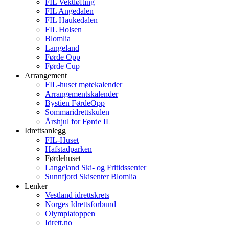
FIL Vektløfting
FIL Angedalen
FIL Haukedalen
FIL Holsen
Blomlia
Langeland
Førde Opp
Førde Cup
Arrangement
FIL-huset møtekalender
Arrangementskalender
Bystien FørdeOpp
Sommaridrettskulen
Årshjul for Førde IL
Idrettsanlegg
FIL-Huset
Hafstadparken
Førdehuset
Langeland Ski- og Fritidssenter
Sunnfjord Skisenter Blomlia
Lenker
Vestland idrettskrets
Norges Idrettsforbund
Olympiatoppen
Idrett.no