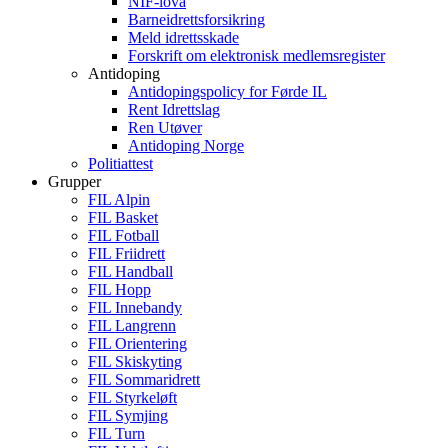
NIF-lova
Barneidrettsforsikring
Meld idrettsskade
Forskrift om elektronisk medlemsregister
Antidoping
Antidopingspolicy for Førde IL
Rent Idrettslag
Ren Utøver
Antidoping Norge
Politiattest
Grupper
FIL Alpin
FIL Basket
FIL Fotball
FIL Friidrett
FIL Handball
FIL Hopp
FIL Innebandy
FIL Langrenn
FIL Orientering
FIL Skiskyting
FIL Sommaridrett
FIL Styrkeløft
FIL Symjing
FIL Turn