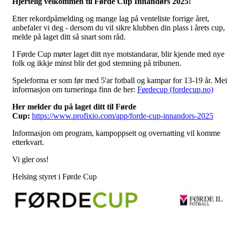
Hjertelig velkommen til Førde Cup Innandørs 2025!
Etter rekordpåmelding og mange lag på venteliste forrige året,
anbefaler vi deg - dersom du vil sikre klubben din plass i årets cup,
melde på laget ditt så snart som råd.
I Førde Cup møter laget ditt nye motstandarar, blir kjende med nye
folk og ikkje minst blir det god stemning på tribunen.
Speleforma er som før med 5'ar fotball og kampar for 13-19 år. Mei
informasjon om turneringa finn de her:
Førdecup (fordecup.no)
Her melder du på laget ditt til Førde
Cup:
https://www.profixio.com/app/forde-cup-innandors-2025
Informasjon om program, kampoppsett og overnatting vil komme
etterkvart.
Vi gler oss!
Helsing styret i Førde Cup