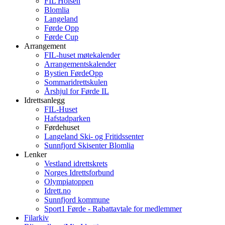
FIL Holsen
Blomlia
Langeland
Førde Opp
Førde Cup
Arrangement
FIL-huset møtekalender
Arrangementskalender
Bystien FørdeOpp
Sommaridrettskulen
Årshjul for Førde IL
Idrettsanlegg
FIL-Huset
Hafstadparken
Førdehuset
Langeland Ski- og Fritidssenter
Sunnfjord Skisenter Blomlia
Lenker
Vestland idrettskrets
Norges Idrettsforbund
Olympiatoppen
Idrett.no
Sunnfjord kommune
Sport1 Førde - Rabattavtale for medlemmer
Filarkiv