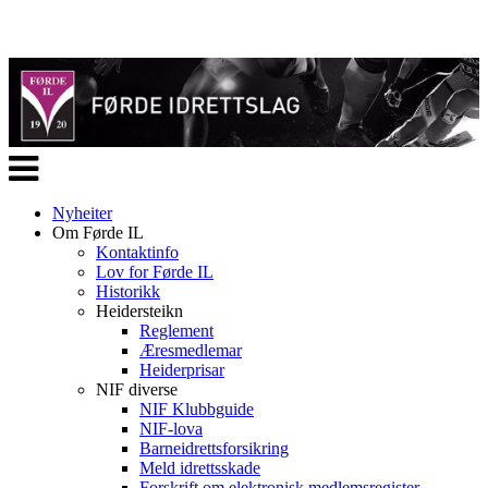
Veksle
navigasjon
Nyheiter
Om Førde IL
Kontaktinfo
Lov for Førde IL
Historikk
Heidersteikn
Reglement
Æresmedlemar
Heiderprisar
NIF diverse
NIF Klubbguide
NIF-lova
Barneidrettsforsikring
Meld idrettsskade
Forskrift om elektronisk medlemsregister