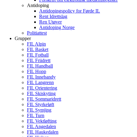
Antidoping
Antidopingspolicy for Førde IL
Rent Idrettslag
Ren Utøver
Antidoping Norge
Politiattest
Grupper
FIL Alpin
FIL Basket
FIL Fotball
FIL Friidrett
FIL Handball
FIL Hopp
FIL Innebandy
FIL Langrenn
FIL Orientering
FIL Skiskyting
FIL Sommaridrett
FIL Styrkeløft
FIL Symjing
FIL Turn
FIL Vektløfting
FIL Angedalen
FIL Haukedalen