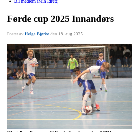
Bli medlem (Min Idrett)
Førde cup 2025 Innandørs
Postet av
Helge Bjørke
den
18. aug 2025