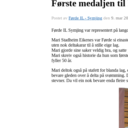
Første medaljen til
Postet av
Førde IL - Symjing
den
9. mar 2
Førde IL Symjing var representert på langd
Mari Stadheim Eikenes var Førde si einaste
uten nok deltakarar til å stille eige lag.
Mari gjorde sine saker veldig bra, og satte
Mari skreiv også historie da hun som første
fyller 50 år.
Mari deltok også på stafett for blanda lag,
bevare gleden over å delta på svømming. D
stevner. Da vil ein nok bevare enda flei