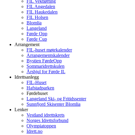
FIL Vektløfting
FIL Angedalen
FIL Haukedalen
FIL Holsen
Blomlia
Langeland
Førde Opp
Førde Cup
Arrangement
FIL-huset møtekalender
Arrangementskalender
Bystien FørdeOpp
Sommaridrettskulen
Årshjul for Førde IL
Idrettsanlegg
FIL-Huset
Hafstadparken
Førdehuset
Langeland Ski- og Fritidssenter
Sunnfjord Skisenter Blomlia
Lenker
Vestland idrettskrets
Norges Idrettsforbund
Olympiatoppen
Idrett.no