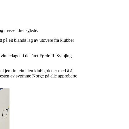
og masse idrettsglede.
t på eit blanda lag av utøvere fra klubber
å kvinnedagen i det året Førde IL Symjing
n kjem fra ein liten klubb, det er med å å
 resten av svømme Norge på alle approberte