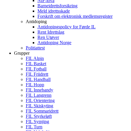
NIF-lova
Barneidrettsforsikring
Meld idrettsskade
Forskrift om elektronisk medlemsregister
Antidoping
Antidopingspolicy for Førde IL
Rent Idrettslag
Ren Utøver
Antidoping Norge
Politiattest
Grupper
FIL Alpin
FIL Basket
FIL Fotball
FIL Friidrett
FIL Handball
FIL Hopp
FIL Innebandy
FIL Langrenn
FIL Orientering
FIL Skiskyting
FIL Sommaridrett
FIL Styrkeløft
FIL Symjing
FIL Turn