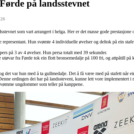
 Førde på landsstevnet
026
sstevnet som vart arrangert i helga. Her er det masse gode prestasjone 
 representant. Hun svømte 4 individuelle øvelser og deltok på ein stafet
 pers på 3 av 4 øvelser. Hun persa totalt med 39 sekunder.
 utøvar fra Førde tok ein flott bronsemedalje på 100 fri, og attpåtill p
 og det var hun med å ta gullmedalje. Det å få være med på stafett når ei
enne ordingen dei har på landsstevent, kunne lett vore implementert i
re svømme ungdommer som teller på kanppene.