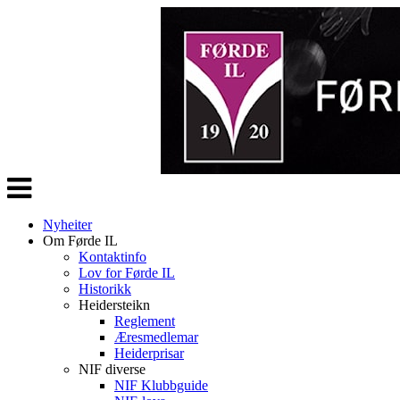
Veksle
navigasjon
Nyheiter
Om Førde IL
Kontaktinfo
Lov for Førde IL
Historikk
Heidersteikn
Reglement
Æresmedlemar
Heiderprisar
NIF diverse
NIF Klubbguide