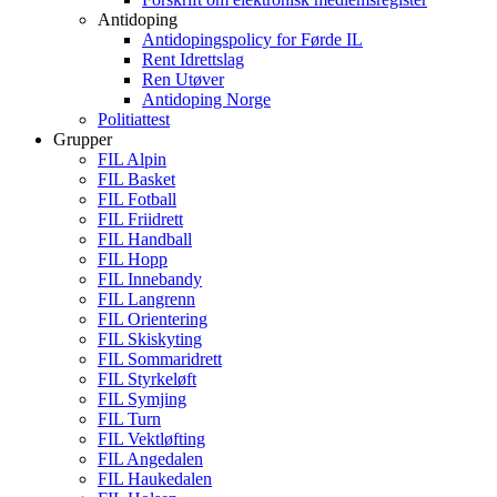
Antidoping
Antidopingspolicy for Førde IL
Rent Idrettslag
Ren Utøver
Antidoping Norge
Politiattest
Grupper
FIL Alpin
FIL Basket
FIL Fotball
FIL Friidrett
FIL Handball
FIL Hopp
FIL Innebandy
FIL Langrenn
FIL Orientering
FIL Skiskyting
FIL Sommaridrett
FIL Styrkeløft
FIL Symjing
FIL Turn
FIL Vektløfting
FIL Angedalen
FIL Haukedalen