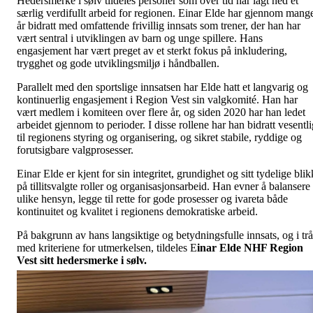
Hedersmerke i sølv tildeles personer som over tid har lagt ned et
særlig verdifullt arbeid for regionen. Einar Elde har gjennom mang
år bidratt med omfattende frivillig innsats som trener, der han har
vært sentral i utviklingen av barn og unge spillere. Hans
engasjement har vært preget av et sterkt fokus på inkludering,
trygghet og gode utviklingsmiljø i håndballen.
Parallelt med den sportslige innsatsen har Elde hatt et langvarig og
kontinuerlig engasjement i Region Vest sin valgkomité. Han har
vært medlem i komiteen over flere år, og siden 2020 har han ledet
arbeidet gjennom to perioder. I disse rollene har han bidratt vesentli
til regionens styring og organisering, og sikret stabile, ryddige og
forutsigbare valgprosesser.
Einar Elde er kjent for sin integritet, grundighet og sitt tydelige blik
på tillitsvalgte roller og organisasjonsarbeid. Han evner å balansere
ulike hensyn, legge til rette for gode prosesser og ivareta både
kontinuitet og kvalitet i regionens demokratiske arbeid.
På bakgrunn av hans langsiktige og betydningsfulle innsats, og i tr
med kriteriene for utmerkelsen, tildeles E
inar Elde NHF Region
Vest sitt hedersmerke i sølv.