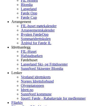
FIL Holsen
Blomlia
Langeland
Førde Opp
Førde Cup
Arrangement
FIL-huset møtekalender
Arrangementskalender
Bystien FørdeOpp
Sommaridrettskulen
Årshjul for Førde IL
Idrettsanlegg
FIL-Huset
Hafstadparken
Førdehuset
Langeland Ski- og Fritidssenter
Sunnfjord Skisenter Blomlia
Lenker
Vestland idrettskrets
Norges Idrettsforbund
Olympiatoppen
Idrett.no
Sunnfjord kommune
Sport1 Førde - Rabattavtale for medlemmer
Filarkiv