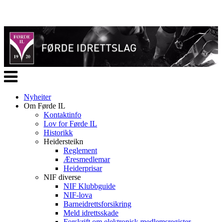
Veksle
navigasjon
Nyheiter
Om Førde IL
Kontaktinfo
Lov for Førde IL
Historikk
Heidersteikn
Reglement
Æresmedlemar
Heiderprisar
NIF diverse
NIF Klubbguide
NIF-lova
Barneidrettsforsikring
Meld idrettsskade
Forskrift om elektronisk medlemsregister