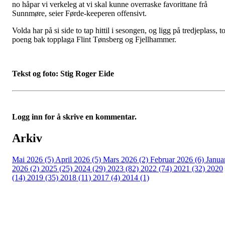
no håpar vi verkeleg at vi skal kunne overraske favorittane frå
Sunnmøre, seier Førde-keeperen offensivt.
Volda har på si side to tap hittil i sesongen, og ligg på tredjeplass, t
poeng bak topplaga Flint Tønsberg og Fjellhammer.
Tekst og foto: Stig Roger Eide
Logg inn for å skrive en kommentar.
Arkiv
Mai 2026 (5)
April 2026 (5)
Mars 2026 (2)
Februar 2026 (6)
Janua
2026 (2)
2025 (25)
2024 (29)
2023 (82)
2022 (74)
2021 (32)
2020
(14)
2019 (35)
2018 (11)
2017 (4)
2014 (1)