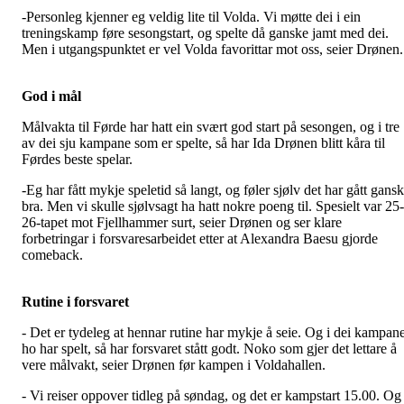
-Personleg kjenner eg veldig lite til Volda. Vi møtte dei i ein
treningskamp føre sesongstart, og spelte då ganske jamt med dei.
Men i utgangspunktet er vel Volda favorittar mot oss, seier Drønen.
God i mål
Målvakta til Førde har hatt ein svært god start på sesongen, og i tre
av dei sju kampane som er spelte, så har Ida Drønen blitt kåra til
Førdes beste spelar.
-Eg har fått mykje speletid så langt, og føler sjølv det har gått gans
bra. Men vi skulle sjølvsagt ha hatt nokre poeng til. Spesielt var 25-
26-tapet mot Fjellhammer surt, seier Drønen og ser klare
forbetringar i forsvaresarbeidet etter at Alexandra Baesu gjorde
comeback.
Rutine i forsvaret
- Det er tydeleg at hennar rutine har mykje å seie. Og i dei kampan
ho har spelt, så har forsvaret stått godt. Noko som gjer det lettare å
vere målvakt, seier Drønen før kampen i Voldahallen.
- Vi reiser oppover tidleg på søndag, og det er kampstart 15.00. Og