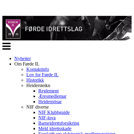
Veksle
navigasjon
Nyheiter
Om Førde IL
Kontaktinfo
Lov for Førde IL
Historikk
Heidersteikn
Reglement
Æresmedlemar
Heiderprisar
NIF diverse
NIF Klubbguide
NIF-lova
Barneidrettsforsikring
Meld idrettsskade
Forskrift om elektronisk medlemsregister