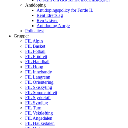
Antidoping
Antidopingspolicy for Førde IL
Rent Idrettslag
Ren Utøver
Antidoping Norge
Politiattest
Grupper
FIL Alpin
FIL Basket
FIL Fotball
FIL Friidrett
FIL Handball
FIL Hopp
FIL Innebandy
FIL Langrenn
FIL Orientering
FIL Skiskyting
FIL Sommaridrett
FIL Styrkeløft
FIL Symjing
FIL Turn
FIL Vektløfting
FIL Angedalen
FIL Haukedalen