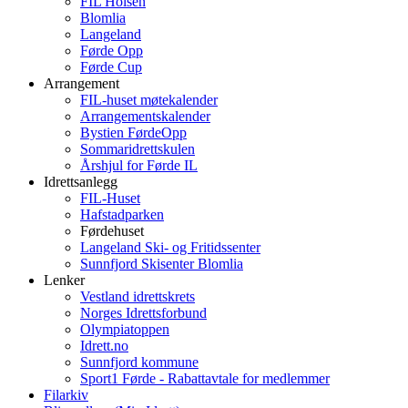
FIL Holsen
Blomlia
Langeland
Førde Opp
Førde Cup
Arrangement
FIL-huset møtekalender
Arrangementskalender
Bystien FørdeOpp
Sommaridrettskulen
Årshjul for Førde IL
Idrettsanlegg
FIL-Huset
Hafstadparken
Førdehuset
Langeland Ski- og Fritidssenter
Sunnfjord Skisenter Blomlia
Lenker
Vestland idrettskrets
Norges Idrettsforbund
Olympiatoppen
Idrett.no
Sunnfjord kommune
Sport1 Førde - Rabattavtale for medlemmer
Filarkiv