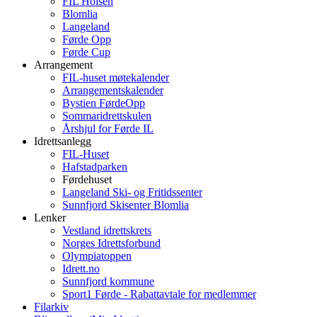
FIL Holsen
Blomlia
Langeland
Førde Opp
Førde Cup
Arrangement
FIL-huset møtekalender
Arrangementskalender
Bystien FørdeOpp
Sommaridrettskulen
Årshjul for Førde IL
Idrettsanlegg
FIL-Huset
Hafstadparken
Førdehuset
Langeland Ski- og Fritidssenter
Sunnfjord Skisenter Blomlia
Lenker
Vestland idrettskrets
Norges Idrettsforbund
Olympiatoppen
Idrett.no
Sunnfjord kommune
Sport1 Førde - Rabattavtale for medlemmer
Filarkiv