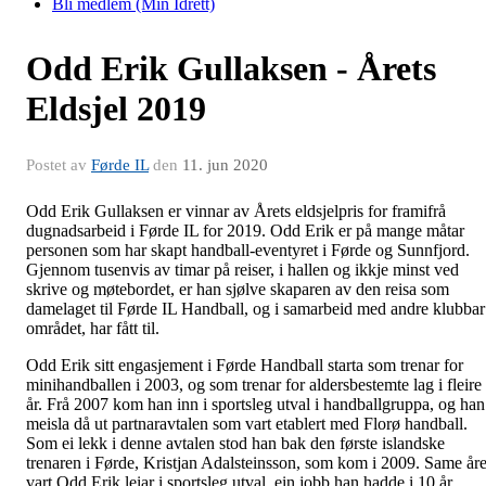
Bli medlem (Min Idrett)
Odd Erik Gullaksen - Årets
Eldsjel 2019
Postet av
Førde IL
den
11. jun 2020
Odd Erik Gullaksen er vinnar av Årets eldsjelpris for framifrå
dugnadsarbeid i Førde IL for 2019. Odd Erik er på mange måtar
personen som har skapt handball-eventyret i Førde og Sunnfjord.
Gjennom tusenvis av timar på reiser, i hallen og ikkje minst ved
skrive og møtebordet, er han sjølve skaparen av den reisa som
damelaget til Førde IL Handball, og i samarbeid med andre klubbar
området, har fått til.
Odd Erik sitt engasjement i Førde Handball starta som trenar for
minihandballen i 2003, og som trenar for aldersbestemte lag i fleire
år. Frå 2007 kom han inn i sportsleg utval i handballgruppa, og han
meisla då ut partnaravtalen som vart etablert med Florø handball.
Som ei lekk i denne avtalen stod han bak den første islandske
trenaren i Førde, Kristjan Adalsteinsson, som kom i 2009. Same åre
vart Odd Erik leiar i sportsleg utval, ein jobb han hadde i 10 år.