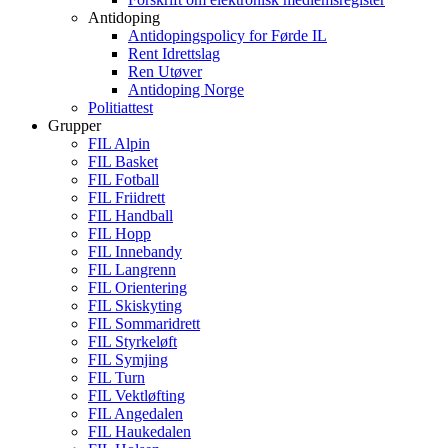
Antidoping
Antidopingspolicy for Førde IL
Rent Idrettslag
Ren Utøver
Antidoping Norge
Politiattest
Grupper
FIL Alpin
FIL Basket
FIL Fotball
FIL Friidrett
FIL Handball
FIL Hopp
FIL Innebandy
FIL Langrenn
FIL Orientering
FIL Skiskyting
FIL Sommaridrett
FIL Styrkeløft
FIL Symjing
FIL Turn
FIL Vektløfting
FIL Angedalen
FIL Haukedalen