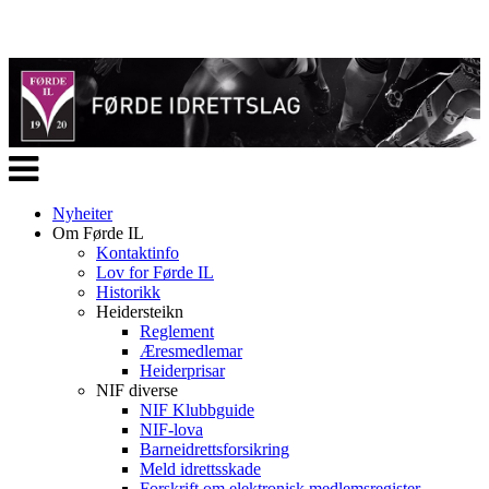
Veksle
navigasjon
Nyheiter
Om Førde IL
Kontaktinfo
Lov for Førde IL
Historikk
Heidersteikn
Reglement
Æresmedlemar
Heiderprisar
NIF diverse
NIF Klubbguide
NIF-lova
Barneidrettsforsikring
Meld idrettsskade
Forskrift om elektronisk medlemsregister