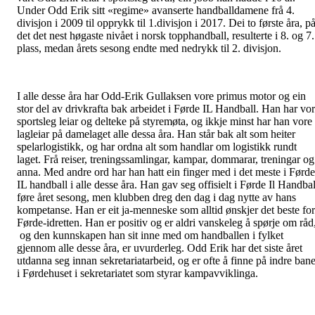
Under Odd Erik sitt «regime» avanserte handballdamene frå 4.
divisjon i 2009 til opprykk til 1.divisjon i 2017. Dei to første åra, p
det det nest høgaste nivået i norsk topphandball, resulterte i 8. og 7.
plass, medan årets sesong endte med nedrykk til 2. divisjon.
I alle desse åra har Odd-Erik Gullaksen vore primus motor og ein
stor del av drivkrafta bak arbeidet i Førde IL Handball. Han har vo
sportsleg leiar og delteke på styremøta, og ikkje minst har han vore
lagleiar på damelaget alle dessa åra. Han står bak alt som heiter
spelarlogistikk, og har ordna alt som handlar om logistikk rundt
laget. Frå reiser, treningssamlingar, kampar, dommarar, treningar og
anna. Med andre ord har han hatt ein finger med i det meste i Førde
IL handball i alle desse åra. Han gav seg offisielt i Førde Il Handbal
føre året sesong, men klubben dreg den dag i dag nytte av hans
kompetanse. Han er eit ja-menneske som alltid ønskjer det beste for
Førde-idretten. Han er positiv og er aldri vanskeleg å spørje om råd
og den kunnskapen han sit inne med om handballen i fylket
gjennom alle desse åra, er uvurderleg. Odd Erik har det siste året
utdanna seg innan sekretariatarbeid, og er ofte å finne på indre ban
i Førdehuset i sekretariatet som styrar kampavviklinga.