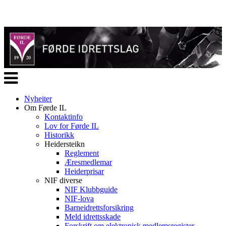
Veksle
navigasjon
Nyheiter
Om Førde IL
Kontaktinfo
Lov for Førde IL
Historikk
Heidersteikn
Reglement
Æresmedlemar
Heiderprisar
NIF diverse
NIF Klubbguide
NIF-lova
Barneidrettsforsikring
Meld idrettsskade
Forskrift om elektronisk medlemsregister