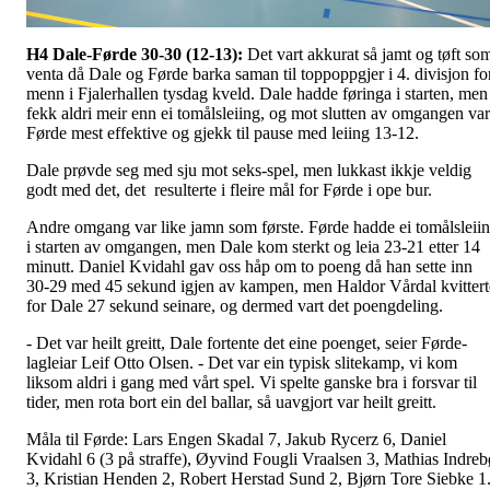
H4 Dale-Førde 30-30 (12-13):
Det vart akkurat så jamt og tøft so
venta då Dale og Førde barka saman til toppoppgjer i 4. divisjon fo
menn i Fjalerhallen tysdag kveld. Dale hadde føringa i starten, men
fekk aldri meir enn ei tomålsleiing, og mot slutten av omgangen var
Førde mest effektive og gjekk til pause med leiing 13-12.
Dale prøvde seg med sju mot seks-spel, men lukkast ikkje veldig
godt med det, det resulterte i fleire mål for Førde i ope bur.
Andre omgang var like jamn som første. Førde hadde ei tomålsleii
i starten av omgangen, men Dale kom sterkt og leia 23-21 etter 14
minutt. Daniel Kvidahl gav oss håp om to poeng då han sette inn
30-29 med 45 sekund igjen av kampen, men Haldor Vårdal kvittert
for Dale 27 sekund seinare, og dermed vart det poengdeling.
- Det var heilt greitt, Dale fortente det eine poenget, seier Førde-
lagleiar Leif Otto Olsen. - Det var ein typisk slitekamp, vi kom
liksom aldri i gang med vårt spel. Vi spelte ganske bra i forsvar til
tider, men rota bort ein del ballar, så uavgjort var heilt greitt.
Måla til Førde: Lars Engen Skadal 7, Jakub Rycerz 6, Daniel
Kvidahl 6 (3 på straffe), Øyvind Fougli Vraalsen 3, Mathias Indreb
3, Kristian Henden 2, Robert Herstad Sund 2, Bjørn Tore Siebke 1