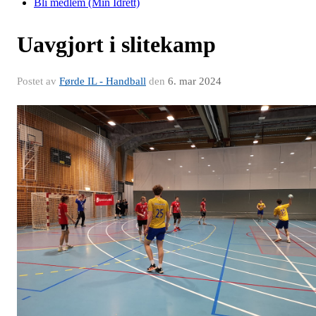
Bli medlem (Min Idrett)
Uavgjort i slitekamp
Postet av
Førde IL - Handball
den
6. mar 2024