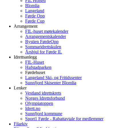
FIL Holsen
Blomlia
Langeland
Førde Opp
Førde Cup
Arrangement
FIL-huset møtekalender
Arrangementskalender
Bystien FørdeOpp
Sommaridrettskulen
Årshjul for Førde IL
Idrettsanlegg
FIL-Huset
Hafstadparken
Førdehuset
Langeland Ski- og Fritidssenter
Sunnfjord Skisenter Blomlia
Lenker
Vestland idrettskrets
Norges Idrettsforbund
Olympiatoppen
Idrett.no
Sunnfjord kommune
Sport1 Førde - Rabattavtale for medlemmer
Filarkiv