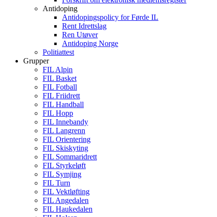
Antidoping
Antidopingspolicy for Førde IL
Rent Idrettslag
Ren Utøver
Antidoping Norge
Politiattest
Grupper
FIL Alpin
FIL Basket
FIL Fotball
FIL Friidrett
FIL Handball
FIL Hopp
FIL Innebandy
FIL Langrenn
FIL Orientering
FIL Skiskyting
FIL Sommaridrett
FIL Styrkeløft
FIL Symjing
FIL Turn
FIL Vektløfting
FIL Angedalen
FIL Haukedalen