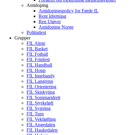
Antidoping
Antidopingspolicy for Førde IL
Rent Idrettslag
Ren Utøver
Antidoping Norge
Politiattest
Grupper
FIL Alpin
FIL Basket
FIL Fotball
FIL Friidrett
FIL Handball
FIL Hopp
FIL Innebandy
FIL Langrenn
FIL Orientering
FIL Skiskyting
FIL Sommaridrett
FIL Styrkeløft
FIL Symjing
FIL Turn
FIL Vektløfting
FIL Angedalen
FIL Haukedalen