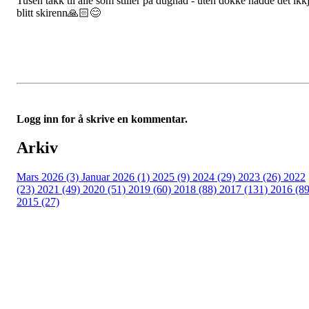
Tusen takk til alle som stiller på dugnad - uten dokke hadde det ikk
blitt skirenn🙏🏻😊
Logg inn for å skrive en kommentar.
Arkiv
Mars 2026 (3)
Januar 2026 (1)
2025 (9)
2024 (29)
2023 (26)
2022
(23)
2021 (49)
2020 (51)
2019 (60)
2018 (88)
2017 (131)
2016 (89
2015 (27)