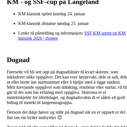
KM - og SSF-cup på Langeland
KM klassisk sprint laurdag 24. januar
KM klassisk distanse søndag 25. januar
Lenke til påmelding og informasjon:
SSF KM sprint og KM
klassisk 2026 | iSonen
Dugnad
Føresette vil bli sett opp på dugnadslister til kvart skirenn, som
inkluderer ulike oppgåver. Det kan vere løypevakt, dele ut saft, del
ut eller hente inn startnummer eller å hjelpe med å rigge stadion.
Meir krevjande oppgåver som tidtaking, rennleiar eller startar, vil bl
gitt til dei som har erfaring med oppgåva. Skirenna er ei
inntektskjelde for idrettslaget, og dugnadsvakta di er såleis eit godt
bidrag til inntekt til langrennsgruppa.
Dersom det ikkje høver og stille på dugnad når en er oppsett er det
fint om ein bytter innbyrdes 😊