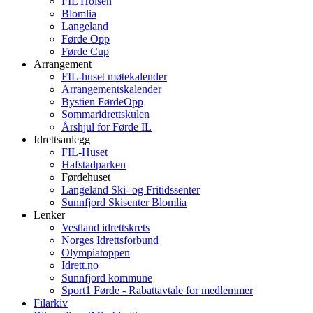
FIL Holsen
Blomlia
Langeland
Førde Opp
Førde Cup
Arrangement
FIL-huset møtekalender
Arrangementskalender
Bystien FørdeOpp
Sommaridrettskulen
Årshjul for Førde IL
Idrettsanlegg
FIL-Huset
Hafstadparken
Førdehuset
Langeland Ski- og Fritidssenter
Sunnfjord Skisenter Blomlia
Lenker
Vestland idrettskrets
Norges Idrettsforbund
Olympiatoppen
Idrett.no
Sunnfjord kommune
Sport1 Førde - Rabattavtale for medlemmer
Filarkiv