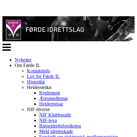
Veksle
navigasjon
Nyheiter
Om Førde IL
Kontaktinfo
Lov for Førde IL
Historikk
Heidersteikn
Reglement
Æresmedlemar
Heiderprisar
NIF diverse
NIF Klubbguide
NIF-lova
Barneidrettsforsikring
Meld idrettsskade
Forskrift om elektronisk medlemsregister