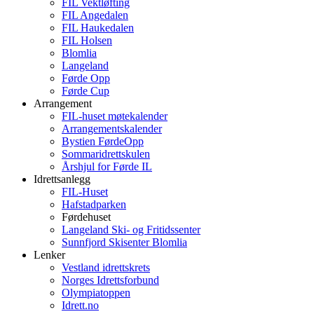
FIL Vektløfting
FIL Angedalen
FIL Haukedalen
FIL Holsen
Blomlia
Langeland
Førde Opp
Førde Cup
Arrangement
FIL-huset møtekalender
Arrangementskalender
Bystien FørdeOpp
Sommaridrettskulen
Årshjul for Førde IL
Idrettsanlegg
FIL-Huset
Hafstadparken
Førdehuset
Langeland Ski- og Fritidssenter
Sunnfjord Skisenter Blomlia
Lenker
Vestland idrettskrets
Norges Idrettsforbund
Olympiatoppen
Idrett.no