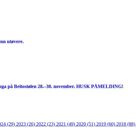
enn utøvere.
linga på Beitostølen 28.–30. november. HUSK PÅMELDING!
024 (29)
2023 (26)
2022 (23)
2021 (49)
2020 (51)
2019 (60)
2018 (88