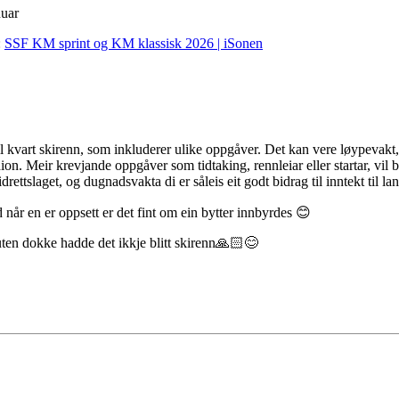
nuar
:
SSF KM sprint og KM klassisk 2026 | iSonen
til kvart skirenn, som inkluderer ulike oppgåver. Det kan vere løypevakt, d
on. Meir krevjande oppgåver som tidtaking, rennleiar eller startar, vil bl
drettslaget, og dugnadsvakta di er såleis eit godt bidrag til inntekt til 
 når en er oppsett er det fint om ein bytter innbyrdes 😊
 uten dokke hadde det ikkje blitt skirenn🙏🏻😊