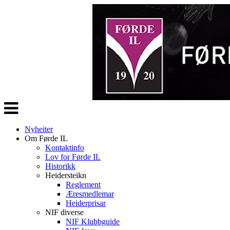
Veksle
navigasjon
Nyheiter
Om Førde IL
Kontaktinfo
Lov for Førde IL
Historikk
Heidersteikn
Reglement
Æresmedlemar
Heiderprisar
NIF diverse
NIF Klubbguide