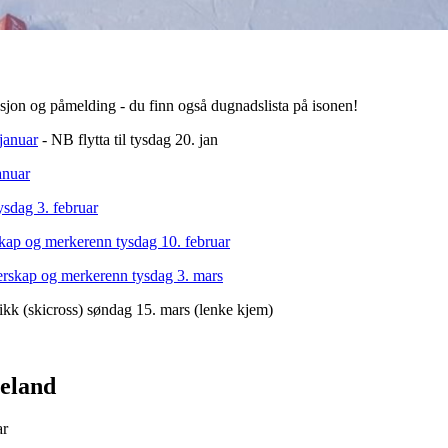
asjon og påmelding - du finn også dugnadslista på isonen!
 januar
- NB flytta til tysdag 20. jan
anuar
ysdag 3. februar
skap og merkerenn tysdag 10. februar
terskap og merkerenn tysdag 3. mars
nikk (skicross) søndag 15. mars (lenke kjem)
eland
ar