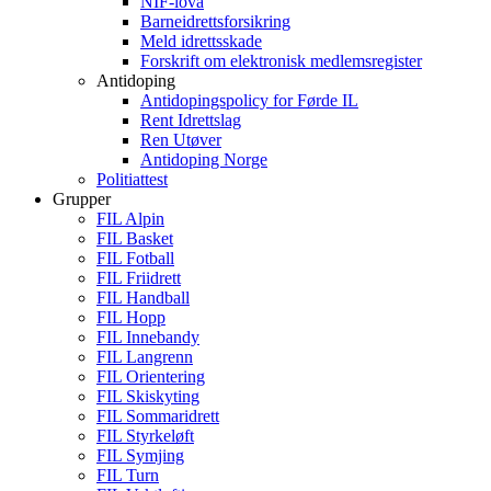
NIF-lova
Barneidrettsforsikring
Meld idrettsskade
Forskrift om elektronisk medlemsregister
Antidoping
Antidopingspolicy for Førde IL
Rent Idrettslag
Ren Utøver
Antidoping Norge
Politiattest
Grupper
FIL Alpin
FIL Basket
FIL Fotball
FIL Friidrett
FIL Handball
FIL Hopp
FIL Innebandy
FIL Langrenn
FIL Orientering
FIL Skiskyting
FIL Sommaridrett
FIL Styrkeløft
FIL Symjing
FIL Turn