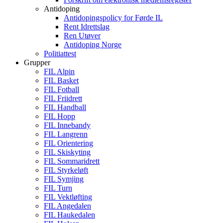
Antidoping
Antidopingspolicy for Førde IL
Rent Idrettslag
Ren Utøver
Antidoping Norge
Politiattest
Grupper
FIL Alpin
FIL Basket
FIL Fotball
FIL Friidrett
FIL Handball
FIL Hopp
FIL Innebandy
FIL Langrenn
FIL Orientering
FIL Skiskyting
FIL Sommaridrett
FIL Styrkeløft
FIL Symjing
FIL Turn
FIL Vektløfting
FIL Angedalen
FIL Haukedalen