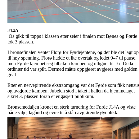
J14A
Os gikk til topps i klassen etter seier i finalen mot Bønes og Førde
tok 3.plassen.
I bronsefinalen ventet Florø for Førdejentene, og der ble det lagt o
til høy spenning. Florø hadde et lite overtak og ledet 9–7 til pause,
men Førde kjempet seg tilbake i kampen og utlignet til 16–16 da
ordinær tid var spilt. Dermed måtte oppgjøret avgjøres med golden
goal.
Etter en nervepirrende ekstraomgang var det Førde som fikk nettsu
og avgjorde kampen. Jubelen stod i taket i hallen da hjemmelaget
sikret 3. plassen foran et engasjert publikum.
Bronsemedaljen kronet en sterk turnering for Førde J14A og viste
både vilje, lagånd og evne til å stå i avgjørende øyeblikk.