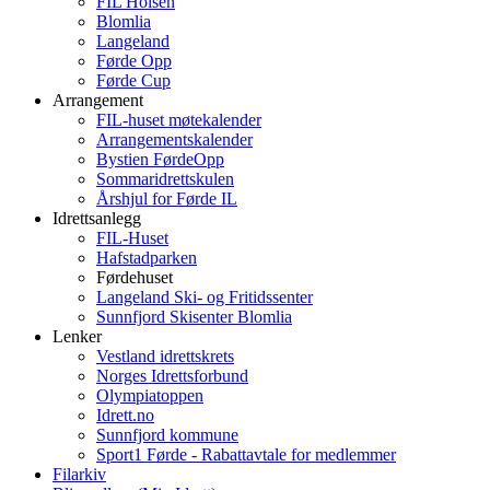
FIL Holsen
Blomlia
Langeland
Førde Opp
Førde Cup
Arrangement
FIL-huset møtekalender
Arrangementskalender
Bystien FørdeOpp
Sommaridrettskulen
Årshjul for Førde IL
Idrettsanlegg
FIL-Huset
Hafstadparken
Førdehuset
Langeland Ski- og Fritidssenter
Sunnfjord Skisenter Blomlia
Lenker
Vestland idrettskrets
Norges Idrettsforbund
Olympiatoppen
Idrett.no
Sunnfjord kommune
Sport1 Førde - Rabattavtale for medlemmer
Filarkiv