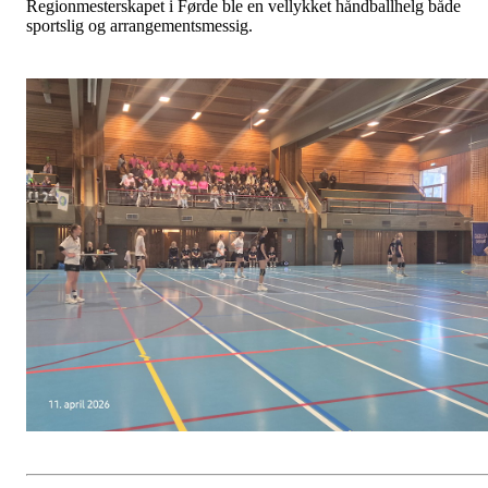
Regionmesterskapet i Førde ble en vellykket håndballhelg både
sportslig og arrangementsmessig.