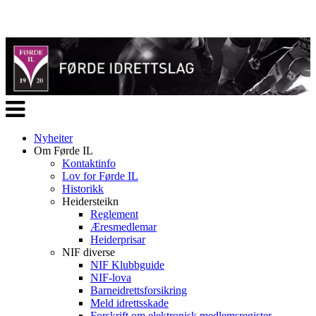
Veksle
navigasjon
Nyheiter
Om Førde IL
Kontaktinfo
Lov for Førde IL
Historikk
Heidersteikn
Reglement
Æresmedlemar
Heiderprisar
NIF diverse
NIF Klubbguide
NIF-lova
Barneidrettsforsikring
Meld idrettsskade
Forskrift om elektronisk medlemsregister