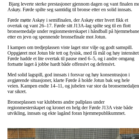
Bjarg leverte sterke prestasjoner gjennom dagen og vant finalen m
Askøy. Førde spilte seg samtidig til bronse etter en solid innsats.
Førde møtte Askøy i semifinalen, der Askøy etter hvert fikk et
overtak og vant 26–17. Førde sitt J13A‑lag spilte seg til en flott
bronsemedalje under regionmesterskapet i håndball på hjemmebane
etter en jevn og spennende bronsefinale mot Jotun.
I kampen om tredjeplassen viste laget stor vilje og godt samspill.
Oppgjøret mot Jotun ble tett og fysisk, med få mål og høy intensitet
Førde hadde et lite overtak til pause med 6–5, og i andre omgang
fortsatte laget å jobbe hardt både offensivt og defensivt.
Med solid lagspill, god innsats i forsvar og høy konsentrasjon i
avgjørende situasjoner, klarte Førde å holde Jotun bak seg hele
veien. Kampen endte 14–11, og jubelen var stor da bronsemedaljen
var sikret.
Bronseplassen var klubbens andre pallplass under
regionmesterskapet og kronet en helg der Førde J13A viste både
utvikling, innsats og ekte lagånd foran hjemmepublikummet.