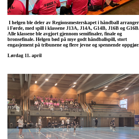
I helgen ble deler av Regionsmesterskapet i håndball arranger
i Førde, med spill i klassene J13A, J14A, G14B, J16B og G16B
Alle klassene ble avgjort gjennom semifinaler, finale og
bronsefinale. Helgen bød på mye godt håndballspill, stort
engasjement på tribunene og flere jevne og spennende oppgjør
Lørdag 11. april