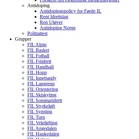
Antidoping
Antidopingspolicy for Førde IL
Rent Idrettslag
Ren Utøver
Antidoping Norge
Politiattest
Grupper
FIL Alpin
FIL Basket
FIL Fotball
FIL Friidrett
FIL Handball
FIL Hopp
FIL Innebandy
FIL Langrenn
FIL Orientering
FIL Skiskyting
FIL Sommaridrett
FIL Styrkeløft
FIL Symjing
FIL Turn
FIL Vektløfting
FIL Angedalen
FIL Haukedalen