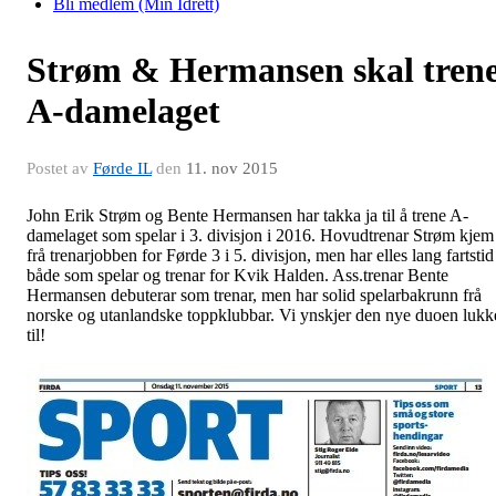
Bli medlem (Min Idrett)
Strøm & Hermansen skal tren
A-damelaget
Postet av
Førde IL
den
11. nov 2015
John Erik Strøm og Bente Hermansen har takka ja til å trene A-
damelaget som spelar i 3. divisjon i 2016. Hovudtrenar Strøm kjem
frå trenarjobben for Førde 3 i 5. divisjon, men har elles lang fartstid
både som spelar og trenar for Kvik Halden. Ass.trenar Bente
Hermansen debuterar som trenar, men har solid spelarbakrunn frå
norske og utanlandske toppklubbar. Vi ynskjer den nye duoen lukk
til!