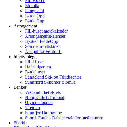
FIL Holsen
Blomlia
Langeland
Førde Opp
Førde Cup
Arrangement
FIL-huset møtekalender
Arrangementskalender
Bystien FørdeOpp
Sommaridrettskulen
Årshjul for Førde IL
Idrettsanlegg
FIL-Huset
Hafstadparken
Førdehuset
Langeland Ski- og Fritidssenter
Sunnfjord Skisenter Blomlia
Lenker
Vestland idrettskrets
Norges Idrettsforbund
Olympiatoppen
Idrett.no
Sunnfjord kommune
Sport1 Førde - Rabattavtale for medlemmer
Filarkiv