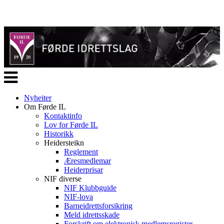
Veksle
navigasjon
Nyheiter
Om Førde IL
Kontaktinfo
Lov for Førde IL
Historikk
Heidersteikn
Reglement
Æresmedlemar
Heiderprisar
NIF diverse
NIF Klubbguide
NIF-lova
Barneidrettsforsikring
Meld idrettsskade
Forskrift om elektronisk medlemsregister