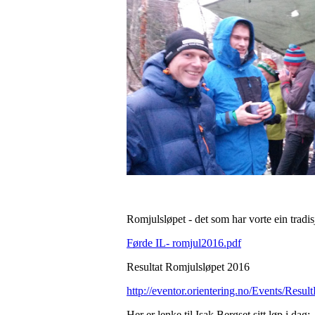
Romjulsløpet - det som har vorte ein trad
Førde IL- romjul2016.pdf
Resultat Romjulsløpet 2016
http://eventor.orientering.no/Events/ResultL
Her er lenke til Isak Bergset sitt løp i dag: