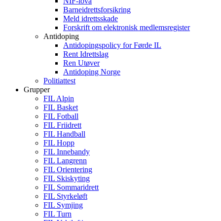
NIF-lova
Barneidrettsforsikring
Meld idrettsskade
Forskrift om elektronisk medlemsregister
Antidoping
Antidopingspolicy for Førde IL
Rent Idrettslag
Ren Utøver
Antidoping Norge
Politiattest
Grupper
FIL Alpin
FIL Basket
FIL Fotball
FIL Friidrett
FIL Handball
FIL Hopp
FIL Innebandy
FIL Langrenn
FIL Orientering
FIL Skiskyting
FIL Sommaridrett
FIL Styrkeløft
FIL Symjing
FIL Turn