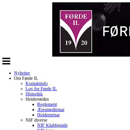
Veksle
navigasjon
Nyheiter
Om Førde IL
Kontaktinfo
Lov for Førde IL
Historikk
Heidersteikn
Reglement
Æresmedlemar
Heiderprisar
NIF diverse
NIF Klubbguide