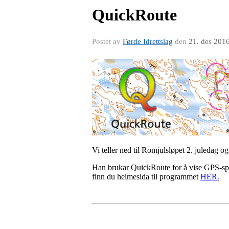
QuickRoute
Postet av
Førde Idrettslag
den
21. des 201
Vi teller ned til Romjulsløpet 2. juledag o
Han brukar QuickRoute for å vise GPS-spor
finn du heimesida til programmet
HER.