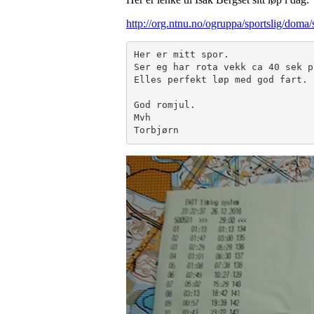
http://org.ntnu.no/ogruppa/sportslig/doma
Her er mitt spor.

Ser eg har rota vekk ca 40 sek p
Elles perfekt løp med god fart.

God romjul.

Mvh

Torbjørn