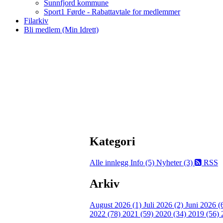
Sunnfjord kommune
Sport1 Førde - Rabattavtale for medlemmer
Filarkiv
Bli medlem (Min Idrett)
Kategori
Alle innlegg
Info (5)
Nyheter (3)
RSS
Arkiv
August 2026 (1)
Juli 2026 (2)
Juni 2026 (
2022 (78)
2021 (59)
2020 (34)
2019 (56)