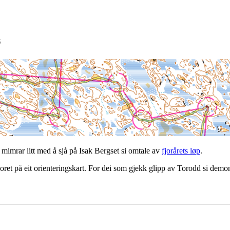
6
g mimrar litt med å sjå på Isak Bergset si omtale av
fjorårets løp
.
et på eit orienteringskart. For dei som gjekk glipp av Torodd si demo