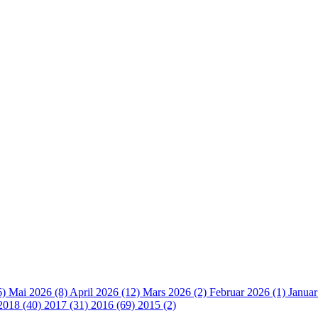
6)
Mai 2026 (8)
April 2026 (12)
Mars 2026 (2)
Februar 2026 (1)
Januar
2018 (40)
2017 (31)
2016 (69)
2015 (2)