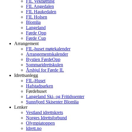
FIL Vektløfting
FIL Angedalen
FIL Haukedalen
FIL Holsen
Blomlia
Langeland
Førde Opp
Førde Cup
Arrangement
FIL-huset møtekalender
Arrangementskalender
Bystien FørdeOpp
Sommaridrettskulen
Årshjul for Førde IL
Idrettsanlegg
FIL-Huset
Hafstadparken
Førdehuset
Langeland Ski- og Fritidssenter
Sunnfjord Skisenter Blomlia
Lenker
Vestland idrettskrets
Norges Idrettsforbund
Olympiatoppen
Idrett.no