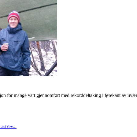
isjon for mange vart gjennomført med rekorddeltaking i førekant av uvæ
ist?ev...