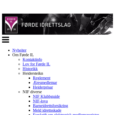
Veksle
navigasjon
Nyheiter
Om Førde IL
Kontaktinfo
Lov for Førde IL
Historikk
Heidersteikn
Reglement
Æresmedlemar
Heiderprisar
NIF diverse
NIF Klubbguide
NIF-lova
Barneidrettsforsikring
Meld idrettsskade
Forskrift om elektronisk medlemsregister