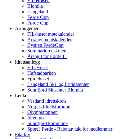
FIL Holsen
Blomlia
Langeland
Førde Opp
Førde Cup
Arrangement
FIL-huset møtekalender
Arrangementskalender
Bystien FørdeOpp
Sommaridrettskulen
Årshjul for Førde IL
Idrettsanlegg
FIL-Huset
Hafstadparken
Førdehuset
Langeland Ski- og Fritidssenter
Sunnfjord Skisenter Blomlia
Lenker
Vestland idrettskrets
Norges Idrettsforbund
Olympiatoppen
Idrett.no
Sunnfjord kommune
Sport1 Førde - Rabattavtale for medlemmer
Filarkiv