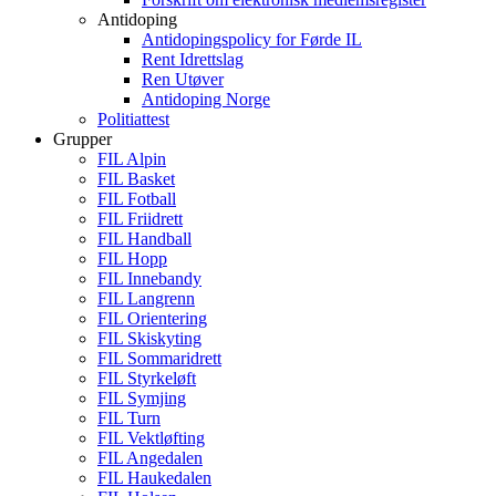
Antidoping
Antidopingspolicy for Førde IL
Rent Idrettslag
Ren Utøver
Antidoping Norge
Politiattest
Grupper
FIL Alpin
FIL Basket
FIL Fotball
FIL Friidrett
FIL Handball
FIL Hopp
FIL Innebandy
FIL Langrenn
FIL Orientering
FIL Skiskyting
FIL Sommaridrett
FIL Styrkeløft
FIL Symjing
FIL Turn
FIL Vektløfting
FIL Angedalen
FIL Haukedalen