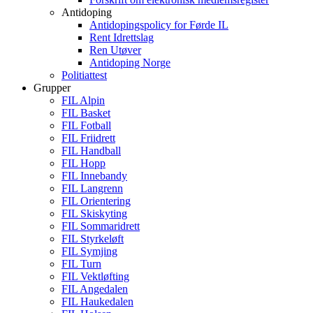
Antidoping
Antidopingspolicy for Førde IL
Rent Idrettslag
Ren Utøver
Antidoping Norge
Politiattest
Grupper
FIL Alpin
FIL Basket
FIL Fotball
FIL Friidrett
FIL Handball
FIL Hopp
FIL Innebandy
FIL Langrenn
FIL Orientering
FIL Skiskyting
FIL Sommaridrett
FIL Styrkeløft
FIL Symjing
FIL Turn
FIL Vektløfting
FIL Angedalen
FIL Haukedalen