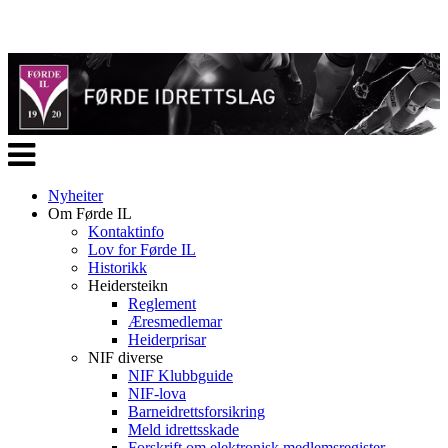
Veksle
navigasjon
Nyheiter
Om Førde IL
Kontaktinfo
Lov for Førde IL
Historikk
Heidersteikn
Reglement
Æresmedlemar
Heiderprisar
NIF diverse
NIF Klubbguide
NIF-lova
Barneidrettsforsikring
Meld idrettsskade
Forskrift om elektronisk medlemsregister