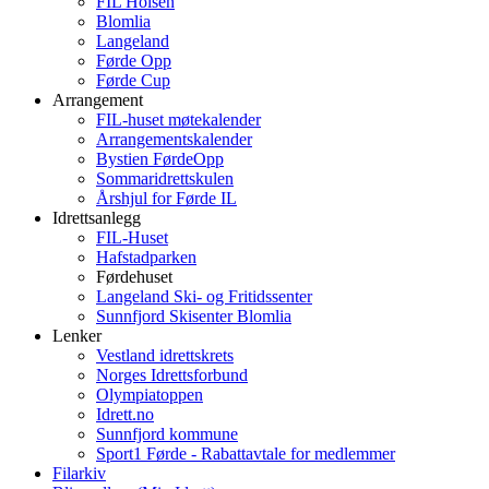
FIL Holsen
Blomlia
Langeland
Førde Opp
Førde Cup
Arrangement
FIL-huset møtekalender
Arrangementskalender
Bystien FørdeOpp
Sommaridrettskulen
Årshjul for Førde IL
Idrettsanlegg
FIL-Huset
Hafstadparken
Førdehuset
Langeland Ski- og Fritidssenter
Sunnfjord Skisenter Blomlia
Lenker
Vestland idrettskrets
Norges Idrettsforbund
Olympiatoppen
Idrett.no
Sunnfjord kommune
Sport1 Førde - Rabattavtale for medlemmer
Filarkiv