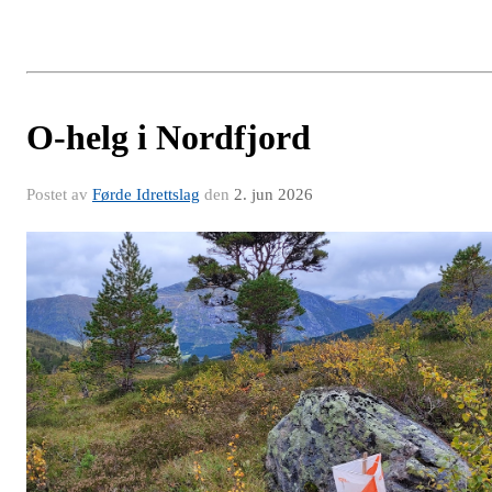
O-helg i Nordfjord
Postet av
Førde Idrettslag
den
2. jun 2026