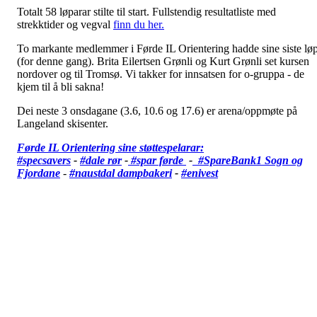
Totalt 58 løparar stilte til start. Fullstendig resultatliste med
strekktider og vegval
finn du her.
To markante medlemmer i Førde IL Orientering hadde sine siste lø
(for denne gang). Brita Eilertsen Grønli og Kurt Grønli set kursen
nordover og til Tromsø. Vi takker for innsatsen for o-gruppa - de
kjem til å bli sakna!
Dei neste 3 onsdagane (3.6, 10.6 og 17.6) er arena/oppmøte på
Langeland skisenter.
Førde IL Orientering sine støttespelarar:
#specsavers
-
#dale rør
-
#spar førde
-
#SpareBank1 Sogn og
Fjordane
-
#
naustdal dampbakeri
-
#enivest