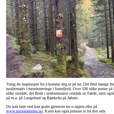
Treng du inspirasjon for å komme deg ut på tur. Det finst mange fi
turalternativ i turorienteringa i Sunnfjord. Over 100 ulike postar på 
ulike område, dei fleste i sentrumsnære område av Førde, men også
på m.a. på Langeland og Bjørkelia på Jølster.
Du kan laste ned kart gratis gjennom tur-o-appen eller på
www.turorientering.no
. Karta kan også printast ut frå den sida