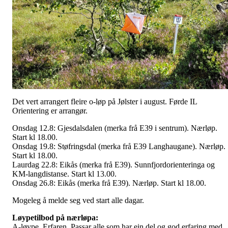
Det vert arrangert fleire o-løp på Jølster i august. Førde IL
Orientering er arrangør.
Onsdag 12.8: Gjesdalsdalen (merka frå E39 i sentrum). Nærløp.
Start kl 18.00.
Onsdag 19.8: Støfringsdal (merka frå E39 Langhaugane). Nærløp.
Start kl 18.00.
Laurdag 22.8: Eikås (merka frå E39). Sunnfjordorienteringa og
KM-langdistanse. Start kl 13.00.
Onsdag 26.8: Eikås (merka frå E39). Nærløp. Start kl 18.00.
Mogeleg å melde seg ved start alle dagar.
Løypetilbod på nærløpa:
A-løype. Erfaren. Passar alle som har ein del og god erfaring med