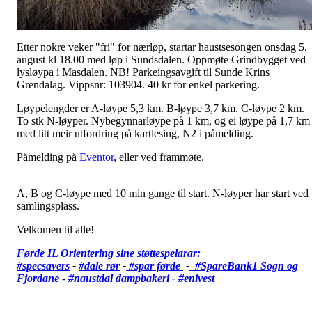
Etter nokre veker "fri" for nærløp, startar haustsesongen onsdag 5.
august kl 18.00 med løp i Sundsdalen. Oppmøte Grindbygget ved
lysløypa i Masdalen. NB! Parkeingsavgift til Sunde Krins
Grendalag. Vippsnr: 103904. 40 kr for enkel parkering.
Løypelengder er A-løype 5,3 km. B-løype 3,7 km. C-løype 2 km.
To stk N-løyper. Nybegynnarløype på 1 km, og ei løype på 1,7 km
med litt meir utfordring på kartlesing, N2 i påmelding.
Påmelding på
Eventor
, eller ved frammøte.
A, B og C-løype med 10 min gange til start. N-løyper har start ved
samlingsplass.
Velkomen til alle!
Førde IL Orientering sine støttespelarar:
#specsavers
-
#dale rør
-
#spar førde
-
#SpareBank1 Sogn og
Fjordane
-
#
naustdal dampbakeri
-
#enivest