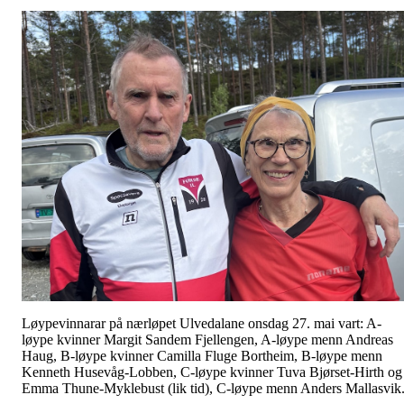
Løypevinnarar på nærløpet Ulvedalane onsdag 27. mai vart: A-
løype kvinner Margit Sandem Fjellengen, A-løype menn Andreas
Haug, B-løype kvinner Camilla Fluge Bortheim, B-løype menn
Kenneth Husevåg-Lobben, C-løype kvinner Tuva Bjørset-Hirth og
Emma Thune-Myklebust (lik tid), C-løype menn Anders Mallasvik