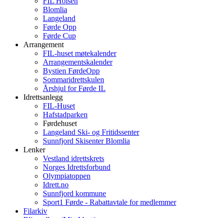
FIL Holsen
Blomlia
Langeland
Førde Opp
Førde Cup
Arrangement
FIL-huset møtekalender
Arrangementskalender
Bystien FørdeOpp
Sommaridrettskulen
Årshjul for Førde IL
Idrettsanlegg
FIL-Huset
Hafstadparken
Førdehuset
Langeland Ski- og Fritidssenter
Sunnfjord Skisenter Blomlia
Lenker
Vestland idrettskrets
Norges Idrettsforbund
Olympiatoppen
Idrett.no
Sunnfjord kommune
Sport1 Førde - Rabattavtale for medlemmer
Filarkiv