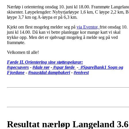
Nærløp i orientering onsdag 10. juni kl 18.00. Frammøte Langelan
skisenter. Løypelengder: Nybyrjarløype 1,6 km, C løype 2,2 km, B
løype 3,7 km og A-løypa er på 6,3 km.
Kjekt om flest mogeleg melder seg på
via Eventor,
frist onsdag 10.
juni kl 14.00. Då kan vi betre planlegge kor mange kart vi skal
trykke opp. Men det er sjølvsagt mogeleg å melde seg på ved
frammøte.
Velkomen til alle!
Førde IL Orientering sine støttespelarar:
#specsavers
-
#dale rør
-
#spar førde
-
#SpareBank1 Sogn og
Fjordane
-
#
naustdal dampbakeri
-
#enivest
Resultat nærløp Langeland 3.6