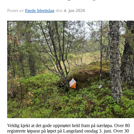
Postet av
Førde Idrettslag
den
4. jun 2026
Veldig kjekt at det gode oppmøtet held fram på nærløpa. Over 80
registrerte løparar på løpet på Langeland onsdag 3. juni. Over 30