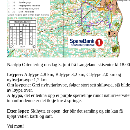
Nærløp Orientering onsdag 3. juni frå Langeland skisenter kl 18.00
Løyper:
A-løype 4,8 km, B-løype 3,2 km, C-løype 2,0 km og
nybyrjarløype 1,2 km.
Om løypene: Grei nybyrjarløype, følger stort sett skiløypa, sjå bilde
av løypa over.
A-løypa, det er teikna opp ei purple sperrelinje rundt naturreservatet
innanfor denne er det ikkje lov å springe.
Etter løpet:
Skihytta er open, der blir det samling og ein kan få
kjøpt vafler, kaffi og saft.
Vel møtt!