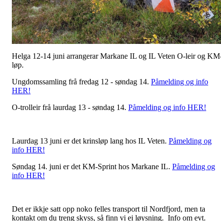
Helga 12-14 juni arrangerar Markane IL og IL Veten O-leir og KM
løp.
Ungdomssamling frå fredag 12 - søndag 14.
Påmelding og info
HER!
O-trolleir frå laurdag 13 - søndag 14.
Påmelding og info HER!
Laurdag 13 juni er det krinsløp lang hos IL Veten.
Påmelding og
info HER!
Søndag 14. juni er det KM-Sprint hos Markane IL.
Påmelding og
info HER!
Det er ikkje satt opp noko felles transport til Nordfjord, men ta
kontakt om du treng skyss, så finn vi ei løysning. Info om evt.