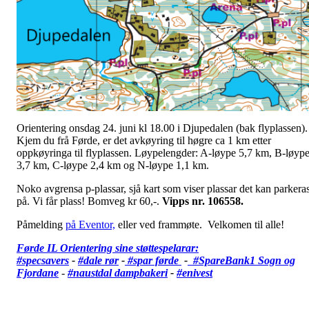
Orientering onsdag 24. juni kl 18.00 i Djupedalen (bak flyplassen).
Kjem du frå Førde, er det avkøyring til høgre ca 1 km etter
oppkøyringa til flyplassen. Løypelengder: A-løype 5,7 km, B-løyp
3,7 km, C-løype 2,4 km og N-løype 1,1 km.
Noko avgrensa p-plassar, sjå kart som viser plassar det kan parkeras
på. Vi får plass! Bomveg kr 60,-.
Vipps nr. 106558.
Påmelding
på Eventor,
eller ved frammøte. Velkomen til alle!
Førde IL Orientering sine støttespelarar:
#specsavers
-
#dale rør
-
#spar førde
-
#SpareBank1 Sogn og
Fjordane
-
#
naustdal dampbakeri
-
#enivest