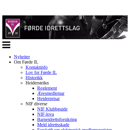
Veksle
navigasjon
Nyheiter
Om Førde IL
Kontaktinfo
Lov for Førde IL
Historikk
Heidersteikn
Reglement
Æresmedlemar
Heiderprisar
NIF diverse
NIF Klubbguide
NIF-lova
Barneidrettsforsikring
Meld idrettsskade
Forskrift om elektronisk medlemsregister