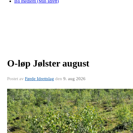
Bli medlem (Min Idrett)
O-løp Jølster august
Postet av
Førde Idrettslag
den
9. aug 2026