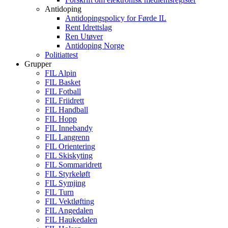
Antidoping
Antidopingspolicy for Førde IL
Rent Idrettslag
Ren Utøver
Antidoping Norge
Politiattest
Grupper
FIL Alpin
FIL Basket
FIL Fotball
FIL Friidrett
FIL Handball
FIL Hopp
FIL Innebandy
FIL Langrenn
FIL Orientering
FIL Skiskyting
FIL Sommaridrett
FIL Styrkeløft
FIL Symjing
FIL Turn
FIL Vektløfting
FIL Angedalen
FIL Haukedalen