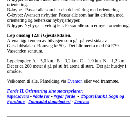
orientering.
B-løype. Passar alle som har ein del erfaring med orientering.
C-løype: Avansert nybyrjar. Passar alle som har litt erfaring med
orientering og beherskar nybyrjarløyper.
N-løype: Nybyrjar - veldig lett. Passar alle som er nye i orientering.
Løp onsdag 12.8 i Gjesdalsdalen.
Arena ligg i enden av bilvegen som går på vest sida av
Gjesdaldsdalen. Bomveg kr 50,-. Det blir merka med frå E39
Vassenden sentrum.
Løpelengder: A = 5,0 km. B = 3,2 km. C = 1,9 km. N = 1,2 km.
Det er ca 200 meter å gå på sti frå arena til start. Det går husdyr i
område.
Velkomen til alle. Påmelding via
Eventor,
eller ved frammøte.
Førde IL Orientering sine støttespelarar:
#specsavers
-
#dale rør
-
#spar førde
-
#SpareBank1 Sogn og
Fjordane
-
#
naustdal dampbakeri
-
#enivest