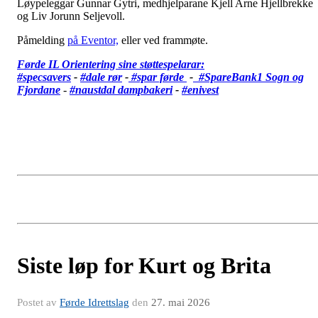
Løypeleggar Gunnar Gytri, medhjelparane Kjell Arne Hjellbrekke
og Liv Jorunn Seljevoll.
Påmelding
på Eventor,
eller ved frammøte.
Førde IL Orientering sine støttespelarar:
#specsavers
-
#dale rør
-
#spar førde
-
#SpareBank1 Sogn og
Fjordane
-
#
naustdal dampbakeri
-
#enivest
Siste løp for Kurt og Brita
Postet av
Førde Idrettslag
den
27. mai 2026