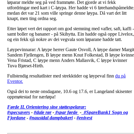
løparar meldte seg på ved frammøte. Det gjorde at vi fekk
utfordringar med kart i C-løypa. Her hadde vi 6 førehandspåmeldte
medan det var 21 som ville springe denne løypa. Då vart det litt
knapt, men ting ordna seg.
Etter løpet vert det rapport om god stemning med vafler, saft, kaffi -
samt boller og bananer - på Skihytta. Ein hadde også oppe Livelox,
og ein fekk sjå nokre av dei vegvala som løparane hadde tatt.
Løypevinnarar: A løype herrer Gaute Osvoll, A løype damer Margi
Sandem Fjellengen, B løype menn Knut Folkestad, B løype kvinne
Vena Fristad, C løype menn Anders Mallasvik, C løype kvinner
Tuva Bjørset-Hirth.
Fullstendig resultatlister med strekktider og løypeval finn
du på
Eventor.
Også dei to neste onsdagane, 10.6 og 17.6, er Langeland skisenter
oppmøtestad for nærløpa!
Førde IL Orientering sine støttespelarar:
#specsavers
-
#dale rør
-
#spar førde
-
#SpareBank1 Sogn og
Fjordane
-
#
naustdal dampbakeri
-
#enivest