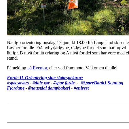
Nærløp orientering onsdag 17. juni kl 18.00 frå Langeland skisente
Løyper for alle. Frå nybyrjarløype, C-løype for dei som har prøvd
litt før, B nivå for litt erfaring og A nivå for dei som har vore med ei
stund.
Påmelding
på Eventor,
eller ved frammøte. Velkomen til alle!
Førde IL Orientering sine støttespelarar:
#specsavers
-
#dale rør
-
#spar førde
-
#SpareBank1 Sogn og
Fjordane
-
#
naustdal dampbakeri
-
#enivest