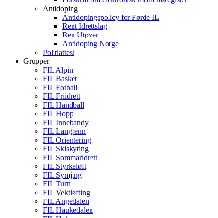
Antidoping
Antidopingspolicy for Førde IL
Rent Idrettslag
Ren Utøver
Antidoping Norge
Politiattest
Grupper
FIL Alpin
FIL Basket
FIL Fotball
FIL Friidrett
FIL Handball
FIL Hopp
FIL Innebandy
FIL Langrenn
FIL Orientering
FIL Skiskyting
FIL Sommaridrett
FIL Styrkeløft
FIL Symjing
FIL Turn
FIL Vektløfting
FIL Angedalen
FIL Haukedalen