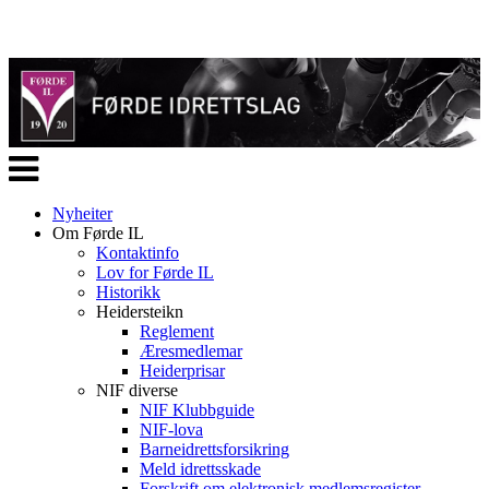
Veksle
navigasjon
Nyheiter
Om Førde IL
Kontaktinfo
Lov for Førde IL
Historikk
Heidersteikn
Reglement
Æresmedlemar
Heiderprisar
NIF diverse
NIF Klubbguide
NIF-lova
Barneidrettsforsikring
Meld idrettsskade
Forskrift om elektronisk medlemsregister