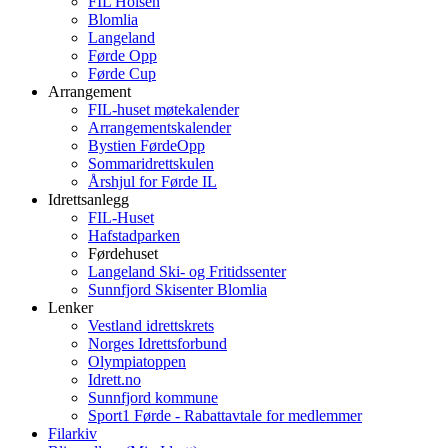
FIL Holsen
Blomlia
Langeland
Førde Opp
Førde Cup
Arrangement
FIL-huset møtekalender
Arrangementskalender
Bystien FørdeOpp
Sommaridrettskulen
Årshjul for Førde IL
Idrettsanlegg
FIL-Huset
Hafstadparken
Førdehuset
Langeland Ski- og Fritidssenter
Sunnfjord Skisenter Blomlia
Lenker
Vestland idrettskrets
Norges Idrettsforbund
Olympiatoppen
Idrett.no
Sunnfjord kommune
Sport1 Førde - Rabattavtale for medlemmer
Filarkiv