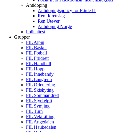
Antidoping
Antidopingspolicy for Førde IL
Rent Idrettslag
Ren Utøver
Antidoping Norge
Politiattest
Grupper
FIL Alpin
FIL Basket
FIL Fotball
FIL Friidrett
FIL Handball
FIL Hopp
FIL Innebandy
FIL Langrenn
FIL Orientering
FIL Skiskyting
FIL Sommaridrett
FIL Styrkeløft
FIL Symjing
FIL Turn
FIL Vektløfting
FIL Angedalen
FIL Haukedalen