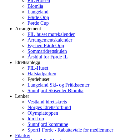
FIL Holsen
Blomlia
Langeland
Førde Opp
Førde Cup
Arrangement
FIL-huset møtekalender
Arrangementskalender
Bystien FørdeOpp
Sommaridrettskulen
Årshjul for Førde IL
Idrettsanlegg
FIL-Huset
Hafstadparken
Førdehuset
Langeland Ski- og Fritidssenter
Sunnfjord Skisenter Blomlia
Lenker
Vestland idrettskrets
Norges Idrettsforbund
Olympiatoppen
Idrett.no
Sunnfjord kommune
Sport1 Førde - Rabattavtale for medlemmer
Filarkiv