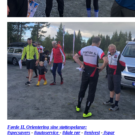
Førde IL Orientering sine støttespelarar:
#specsavers
-
#autoservice
-
#dale rør
-
#enivest
-
#spar