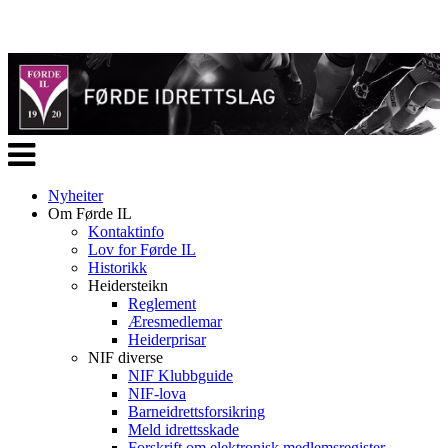
Veksle
navigasjon
Nyheiter
Om Førde IL
Kontaktinfo
Lov for Førde IL
Historikk
Heidersteikn
Reglement
Æresmedlemar
Heiderprisar
NIF diverse
NIF Klubbguide
NIF-lova
Barneidrettsforsikring
Meld idrettsskade
Forskrift om elektronisk medlemsregister