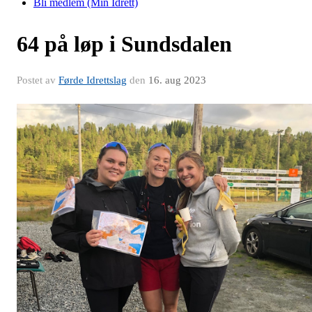
Bli medlem (Min Idrett)
64 på løp i Sundsdalen
Postet av
Førde Idrettslag
den
16. aug 2023