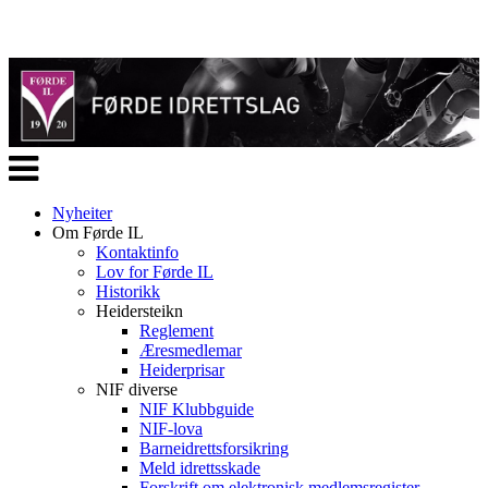
Veksle
navigasjon
Nyheiter
Om Førde IL
Kontaktinfo
Lov for Førde IL
Historikk
Heidersteikn
Reglement
Æresmedlemar
Heiderprisar
NIF diverse
NIF Klubbguide
NIF-lova
Barneidrettsforsikring
Meld idrettsskade
Forskrift om elektronisk medlemsregister