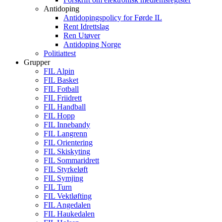
Antidoping
Antidopingspolicy for Førde IL
Rent Idrettslag
Ren Utøver
Antidoping Norge
Politiattest
Grupper
FIL Alpin
FIL Basket
FIL Fotball
FIL Friidrett
FIL Handball
FIL Hopp
FIL Innebandy
FIL Langrenn
FIL Orientering
FIL Skiskyting
FIL Sommaridrett
FIL Styrkeløft
FIL Symjing
FIL Turn
FIL Vektløfting
FIL Angedalen
FIL Haukedalen