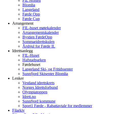
FIL Holsen
Blomlia
Langeland
Førde Opp
Førde Cup
Arrangement
FIL-huset møtekalender
Arrangementskalender
Bystien FørdeOpp
Sommaridrettskulen
Årshjul for Førde IL
Idrettsanlegg
FIL-Huset
Hafstadparken
Førdehuset
Langeland Ski- og Fritidssenter
Sunnfjord Skisenter Blomlia
Lenker
Vestland idrettskrets
Norges Idrettsforbund
Olympiatoppen
Idrett.no
Sunnfjord kommune
Sport1 Førde - Rabattavtale for medlemmer
Filarkiv