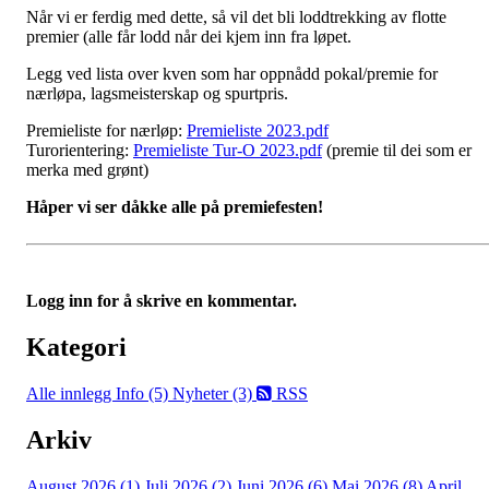
Når vi er ferdig med dette, så vil det bli loddtrekking av flotte
premier (alle får lodd når dei kjem inn fra løpet.
Legg ved lista over kven som har oppnådd pokal/premie for
nærløpa, lagsmeisterskap og spurtpris.
Premieliste for nærløp:
Premieliste 2023.pdf
Turorientering:
Premieliste Tur-O 2023.pdf
(premie til dei som er
merka med grønt)
Håper vi ser dåkke alle på premiefesten!
Logg inn for å skrive en kommentar.
Kategori
Alle innlegg
Info (5)
Nyheter (3)
RSS
Arkiv
August 2026 (1)
Juli 2026 (2)
Juni 2026 (6)
Mai 2026 (8)
April